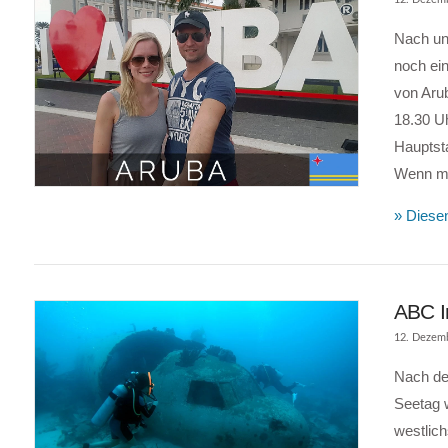
Nach un
noch ein
von Arub
18.30 U
Hauptsta
Wenn ma
» Diesen
ABC I
12. Dezem
Nach de
Seetag w
westlich