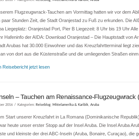
serem Flugzeugwrack-Tauchen am Vormittag hatten wir vor dem Abl
 paar Stunden Zeit, die Stadt Oranjestad zu Fuß zu erkunden. Die A
a Liegeplatz: Oranjestad Port, Pier B Liegezeit: 8 Uhr bis 19 Uhr Alle
hr Hafeninfo der AIDA: Download Oranjestad – Die Hauptstadt von A
dt Arubas hat 30.000 Einwohner und das Kreuzfahrtterminal liegt ziem
n von dort aus die Küstenstraße und die umliegenden Straßen einma
 Reisebericht jetzt lesen
nseln – Tauchen am Renaissance-Flugzeugwrack 
ber 2016
Kategorien:
Reiseblog
,
Mittelamerika & Karibik
,
Aruba
m Start unserer Kreuzfahrt in La Romana (Dominikanische Republik
ar heute unser erster Stopp auf der Insel Aruba. Die Insel Aruba Arub
ste und kleinste der drei ABC-Inseln (Aruba, Bonaire, Curaçao), die 