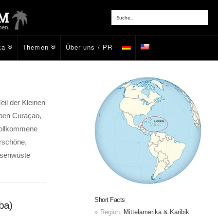
ka
Themen
Über uns / PR
eil der Kleinen
neben Curaçao,
 vollkommene
erschöne,
elsenwüste
Short Facts
ba)
Region:
Mittelamerika & Karibik