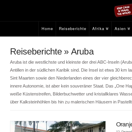
Home
Reiseberichte
Afrika
Asien
Reiseberichte » Aruba
Aruba ist die westlichste und kleinste der drei ABC-Inseln (Ar
Antillen in der südlichen Karibik sind. Die Insel ist etwa 30 k
Sint Maarten sowie den Niederlanden eines der vier gleichbere
innere Autonomie, ist aber kein souveräner Staat. Das „One Ha
weiße Küstenstreifen, Bilderbuchwetter und kristallklares Was
über Kalksteinhöhlen bis hin zu malerischen Häusern in Pastell
Oranj
12. Dezem