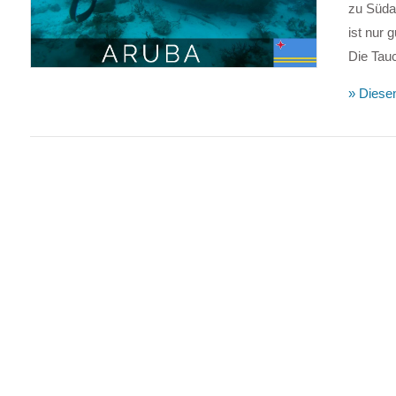
zu Südam
ist nur 
Die Tau
VIEW POST
» Diesen
VIEW POST