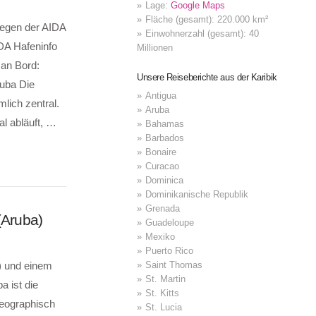
Lage:
Google Maps
Fläche (gesamt): 220.000 km²
egen der AIDA
Einwohnerzahl (gesamt): 40
IDA Hafeninfo
Millionen
 an Bord:
Unsere Reiseberichte aus der Karibik
ruba Die
Antigua
lich zentral.
Aruba
l abläuft, …
Bahamas
Barbados
Bonaire
Curacao
Dominica
Dominikanische Republik
Grenada
(Aruba)
Guadeloupe
Mexiko
Puerto Rico
Saint Thomas
) und einem
St. Martin
a ist die
St. Kitts
geographisch
St. Lucia