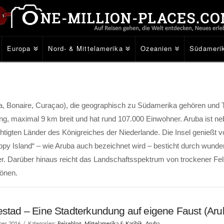
Europa
Nord- & Mittelamerika
Ozeanien
Südameri
uba, Bonaire, Curaçao), die geographisch zu Südamerika gehören und T
m lang, maximal 9 km breit und hat rund 107.000 Einwohner. Aruba ist 
chtigten Länder des Königreiches der Niederlande. Die Insel genießt
ppy Island“ – wie Aruba auch bezeichnet wird – besticht durch wund
ser. Darüber hinaus reicht das Landschaftsspektrum von trockener F
tönen.
estad – Eine Stadterkundung auf eigene Faust (Aru
ber 2016
Kategorien:
Reiseblog
,
Mittelamerika & Karibik
,
Aruba