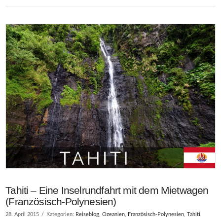
Tahiti – Eine Inselrundfahrt mit dem Mietwagen
(Französisch-Polynesien)
28. April 2015
Kategorien:
Reiseblog
,
Ozeanien
,
Französisch-Polynesien
,
Tahiti