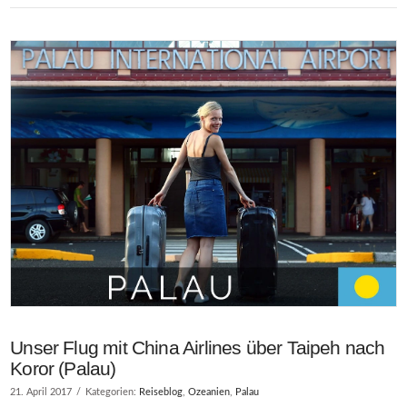
VIEW POST
Unser Flug mit China Airlines über Taipeh nach
Koror (Palau)
21. April 2017
Kategorien:
Reiseblog
,
Ozeanien
,
Palau