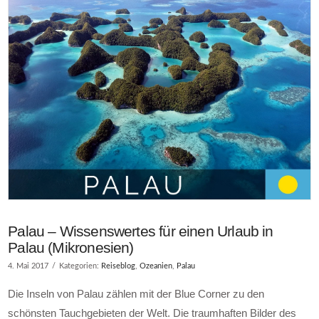
Palau – Wissenswertes für einen Urlaub in
Palau (Mikronesien)
4. Mai 2017
Kategorien:
Reiseblog
,
Ozeanien
,
Palau
Die Inseln von Palau zählen mit der Blue Corner zu den
schönsten Tauchgebieten der Welt. Die traumhaften Bilder des