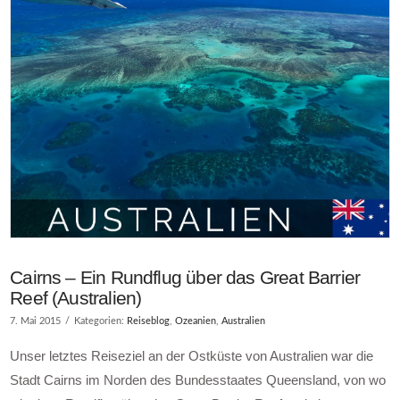
Cairns – Ein Rundflug über das Great Barrier
Reef (Australien)
7. Mai 2015
Kategorien:
Reiseblog
,
Ozeanien
,
Australien
Unser letztes Reiseziel an der Ostküste von Australien war die
Stadt Cairns im Norden des Bundesstaates Queensland, von wo