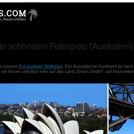
e schönsten Fotospots (Australien)
te unserer
6 monatigen Weltreise
. Der Australische Kontinent ist nac
wir freuen und jetzt sehr auf das Land „Down Under“, auf Neuseelan