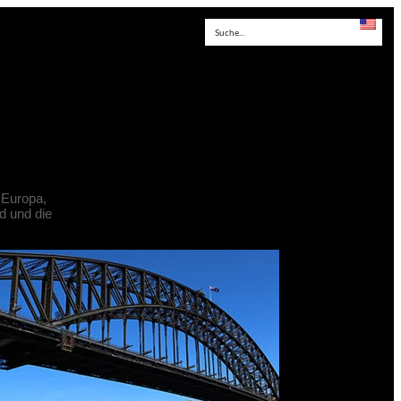
h Europa,
d und die