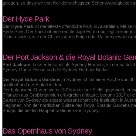
gelegen, so dass wir von hier die wichtigsten Sehenswürdigkeiten s
Der Hyde Park
Der Hyde Park
ist der älteste öffentliche Park in Australien. Mit s
Hyde Park. Der Park hat eine rechteckige Form und liegt in einem z
Pflanzenarten, wie der Chinesischen Feige oder Palmengewächsen.
Der Port Jackson & die Royal Botanic Ga
Port Jackson
, besser bekannt als Sydney Harbour, ist der natürli
Sydney Opera House und die Sydney Harbour Bridge.
Der Royal Botanic Gardens
in Sydney ist mit einer Fläche von 30 
geöffnet und der Eintritt ist frei.
Der botanische Garten wurde 1816 an dieser Stelle gegründet, er w
Pflanzen aus Großbritannien erfolgreich anbaute, begann 1817 eine
Garten von Sydney die älteste wissenschaftliche Institution in Aust
Regionen. Von der nördlichen Spitze des Royal Botanic Gardens hat
Bridge, die beiden Hauptattraktionen von Sydney.
Das Opernhaus von Sydney