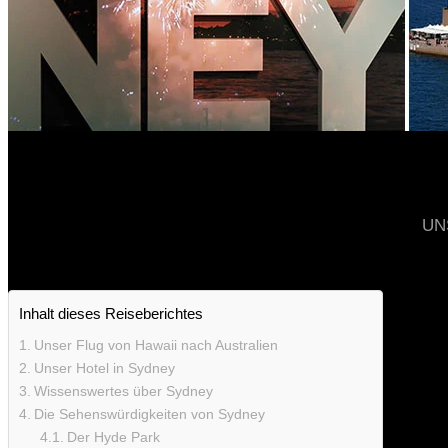
UN
Inhalt dieses Reiseberichtes
Unser Flug von Hawaii nach Australien
Unser Hotel in Sydney
Wissenswertes über Sydney
Die Sehenswürdigkeiten von Sydney
Der Hyde Park