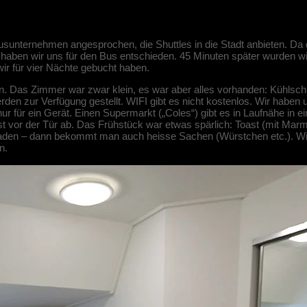
unternehmen angesprochen, die Shuttles in die Stadt anbieten. Da d
), haben wir uns für den Bus entschieden. 45 Minuten später wurden w
ir für vier Nächte gebucht haben.
n. Das Zimmer war zwar klein, es war aber alles vorhanden: Kühlsch
n zur Verfügung gestellt. WIFI gibt es nicht kostenlos. Wir haben u
ur für ein Gerät. Einen Supermarkt („Coles“) gibt es in Laufnähe in e
vor der Tür ab. Das Frühstück war etwas spärlich: Toast (mit Marme
raden – dann bekommt man auch heisse Sachen (Würstchen etc.). Wi
n.