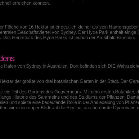
chnell erreichen konnten.
einer Fläche von 16 Hektar ist er deutlich kleiner als sein Namensgebe
entralen Geschäftsviertel von Sydney. Der Hyde Park enthält einige 
 Das Herzstück des Hyde Parks ist jedoch der Archibald Brunnen.
rdens
che Hafen von Sydney in Australien. Dort befinden sich DIE Wahrzeich
Hektar der größte von drei botanischen Gärten in der Stadt. Der Garte
ar ein Teil des Gartens des Gouverneurs. Mit dem ersten Botaniker, 
 lange Historie des Sammelns und des Studiums der Pflanzen. Damit 
ralien und spielte eine bedeutende Rolle in der Ansiedelung von Pflan
ten wir einen super Blick auf die Skyline, das berühmte Opernhaus 