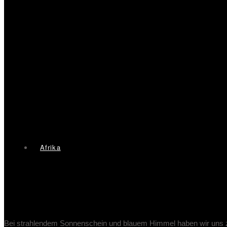
Afrika
Die Sehenswürdigkeiten von Sydn
Bei strahlendem Sonnenschein und blauem Himmel haben wir uns z