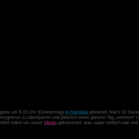
ien
orgens um 8.15 Uhr (Donnerstag)
in Honolulu
gestartet. Nach 10 Stund
umsgrenze zu überqueren und plötzlich einen ganzen Tag „verloren“ 
Vorfeld online um unser
Visum
gekümmert, was super einfach war und 