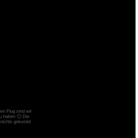
en Flug sind wir
zu haben 🙂 Die
nichts gekostet