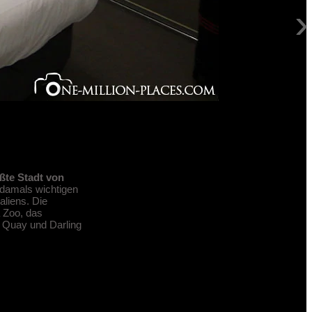
›
ßte Stadt von
 damals wichtigen
aliens. Die
a Zoo, das
r Quay und Darling