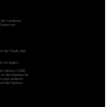
r, der Londoner
Gärten mit
en der Stadt, das
n ist täglich
der nahezu 3.000
ist der botanische
zen aus anderen
und die Harbour