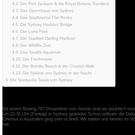
Der Port Jackson & die Royal Botanic Gardens
Das Opernhaus von Sydney
Das Stadtviertel The Rocks
Die Sydney Harbour Bridge
Der Luna Park
Der Stadtteil Darling Harbour
Der Wildlife Zoo
Das Sealife Aquarium
Der Fischmarkt
Der Bondie Beach & der Coastal Walk
Die Sykline von Sydney in der Nacht
Die Starbucks Tasse von Sydney
Unser Flug von Hawaii nach Austral
Mit einem Boeing 787 Dreamliner von Jetstar sind wir pünktlich m
um 15.35 Uhr (Freitag) in Sydney gelandet. Schon seltsam die Dat
Einreise in Australien ging sehr schnell. Wir hatten uns bereits im 
hat.