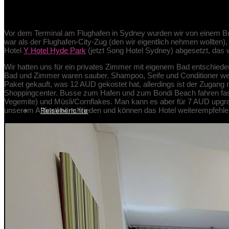
Unser Hotel in Sydney
Vor dem Terminal am Flughafen in Sydney wurden wir von einem Bus
war als der Flughafen-City-Zug (den wir eigentlich nehmen wollten
Hotel
Y Hotel Hyde Park
(jetzt Song Hotel Sydney) abgesetzt, das w
Wir hatten uns für ein privates Zimmer mit eigenem Bad entschiede
Bad und Zimmer waren sauber. Shampoo, Seife und Conditioner werde
Paket gekauft, was 12 AUD gekostet hat, allerdings ist der Zugang n
Shoppingcenter. Busse zum Hafen und zum Bondi Beach fahren fast 
Vegemite) und Müsli/Cornflakes. Man kann es aber für 7 AUD upg
Reiseberichte
unserem Aufenthalt zufrieden und können das Hotel weiterempfehle