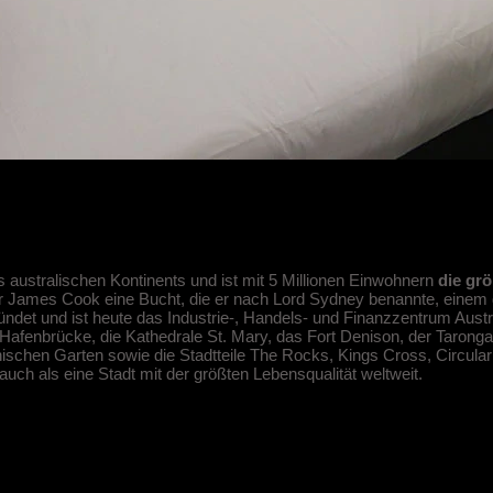
australischen Kontinents und ist mit 5 Millionen Einwohnern
die grö
r James Cook eine Bucht, die er nach Lord Sydney benannte, einem
ndet und ist heute das Industrie-, Handels- und Finanzzentrum Austr
Hafenbrücke, die Kathedrale St. Mary, das Fort Denison, der Tarong
schen Garten sowie die Stadtteile The Rocks, Kings Cross, Circula
 auch als eine Stadt mit der größten Lebensqualität weltweit.