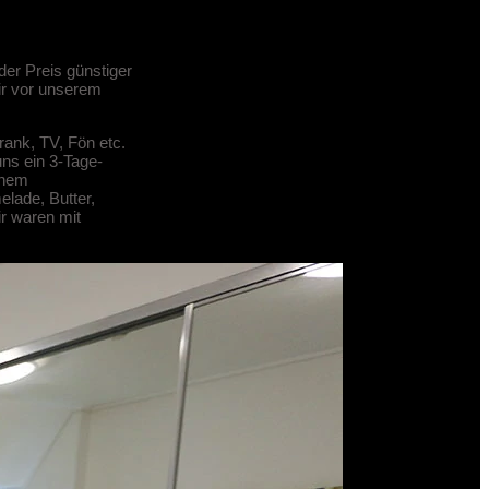
er Preis günstiger
ir vor unserem
rank, TV, Fön etc.
ns ein 3-Tage-
inem
lade, Butter,
r waren mit