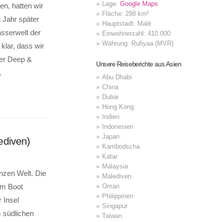
Lage:
Google Maps
en, hatten wir
Fläche: 298 km²
 Jahr später
Hauptstadt: Malé
sserwelt der
Einwohnerzahl: 410.000
Währung: Rufiyaa (MVR)
klar, dass wir
ter Deep &
Unsere Reiseberichte aus Asien
…
Abu Dhabi
China
Dubai
Hong Kong
Indien
Indonesien
Japan
ediven)
Kambodscha
Katar
Malaysia
nzen Welt. Die
Malediven
Oman
em Boot
Philippinen
 Insel
Singapur
 südlichen
Taiwan