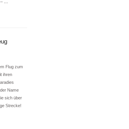
 – …
eug
dem Flug zum
t ihren
Paradies
 (der Name
ie sich über
nge Strecke!