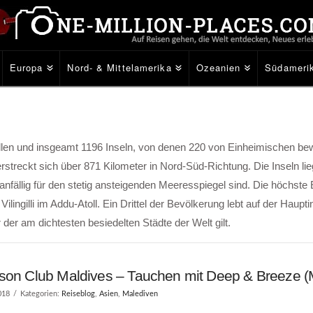
Europa
Nord- & Mittelamerika
Ozeanien
Südameri
len und insgeamt 1196 Inseln, von denen 220 von Einheimischen be
rstreckt sich über 871 Kilometer in Nord-Süd-Richtung. Die Inseln lie
fällig für den stetig ansteigenden Meeresspiegel sind. Die höchste
lingilli im Addu-Atoll. Ein Drittel der Bevölkerung lebt auf der Haupti
r der am dichtesten besiedelten Städte der Welt gilt.
son Club Maldives – Tauchen mit Deep & Breeze (
018
Kategorien:
Reiseblog
,
Asien
,
Malediven