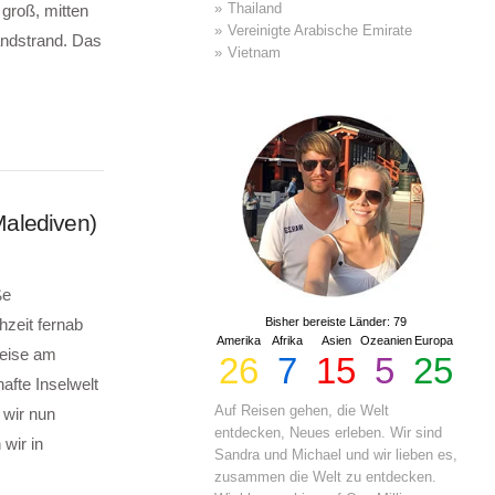
Thailand
 groß, mitten
Vereinigte Arabische Emirate
ndstrand. Das
Vietnam
Malediven)
ße
hzeit fernab
Bisher bereiste Länder: 79
Amerika
Afrika
Asien
Ozeanien
Europa
weise am
26
7
15
5
25
afte Inselwelt
Auf Reisen gehen, die Welt
 wir nun
entdecken, Neues erleben. Wir sind
wir in
Sandra und Michael und wir lieben es,
zusammen die Welt zu entdecken.