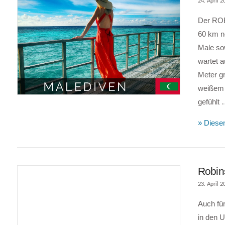
24. April 2
Der ROBI
60 km nö
Male sow
wartet 
Meter g
VIEW POST
weißem 
gefühlt
» Diesen
Robin
23. April 2
Auch für
in den U