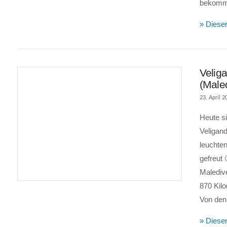
bekomme
» Diesen
Velig
(Male
23. April 2
Heute si
Veligand
leuchte
gefreut
VIEW POST
Maledive
870 Kilo
Von de
» Diesen