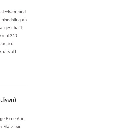
Malediven rund
Inlandsflug ab
l geschafft,
0 mal 240
ser und
ganz wohl
ediven)
ge Ende April
im März bei