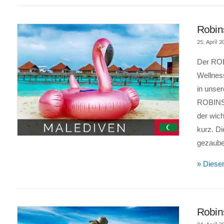
Robin
25. April 2
Der ROB
Wellness
in unse
ROBINSON
VIEW POST
der wic
kurz. Di
gezaube
» Diesen
Robin