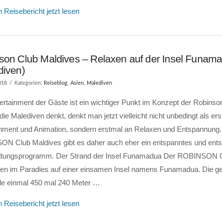
 Reisebericht jetzt lesen
son Club Maldives – Relaxen auf der Insel Funam
diven)
018
Kategorien:
Reiseblog
,
Asien
,
Malediven
ertainment der Gäste ist ein wichtiger Punkt im Konzept der Robins
ie Malediven denkt, denkt man jetzt vielleicht nicht unbedingt als er
inment und Animation, sondern erstmal an Relaxen und Entspannung.
N Club Maldives gibt es daher auch eher ein entspanntes und en
ltungsprogramm. Der Strand der Insel Funamadua Der ROBINSON C
itten im Paradies auf einer einsamen Insel namens Funamadua. Die g
ade einmal 450 mal 240 Meter …
 Reisebericht jetzt lesen