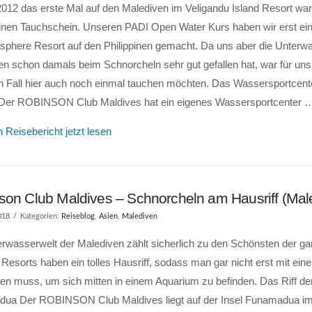
2012 das erste Mal auf den Malediven im Veligandu Island Resort war
inen Tauchschein. Unseren PADI Open Water Kurs haben wir erst ein
sphere Resort auf den Philippinen gemacht. Da uns aber die Unterwa
n schon damals beim Schnorcheln sehr gut gefallen hat, war für uns 
en Fall hier auch noch einmal tauchen möchten. Das Wassersportcen
Der ROBINSON Club Maldives hat ein eigenes Wassersportcenter 
 Reisebericht jetzt lesen
son Club Maldives – Schnorcheln am Hausriff (Mal
018
Kategorien:
Reiseblog
,
Asien
,
Malediven
rwasserwelt der Malediven zählt sicherlich zu den Schönsten der ga
Resorts haben ein tolles Hausriff, sodass man gar nicht erst mit ein
en muss, um sich mitten in einem Aquarium zu befinden. Das Riff der
ua Der ROBINSON Club Maldives liegt auf der Insel Funamadua im