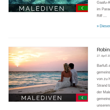
Gaafu-Al
im Para
VIEW POST
Riff …
» Diesen
Robin
27. April 2
Barfuß 
gemeinsa
von zu 
Strand b
der Mal
VIEW POST
gemeins
unsere