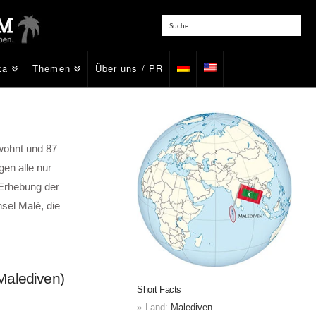
ka
Themen
Über uns / PR
wohnt und 87
gen alle nur
 Erhebung der
nsel Malé, die
Malediven)
Short Facts
Land:
Malediven