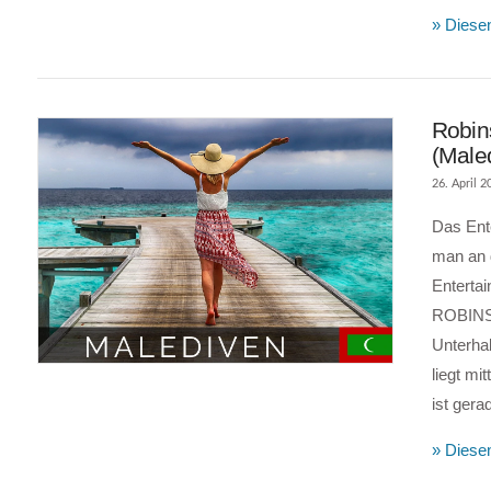
» Diesen
Robin
(Male
26. April 2
Das Ent
man an d
Enterta
ROBINSO
VIEW POST
Unterha
liegt m
ist ger
» Diesen