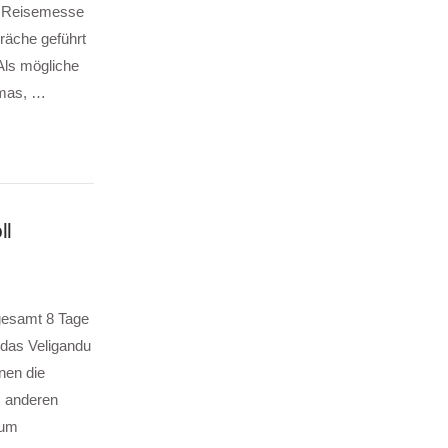
er Reisemesse
räche geführt
Als mögliche
amas, …
ll
gesamt 8 Tage
 das Veligandu
nen die
m anderen
aum