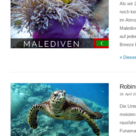
Als wir 
noch ke
im Atmo
Maledive
auf jed
Breeze 
» Diesen
Robin
28. April 2
Die Unte
meisten 
rausfahr
Funamad