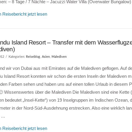
n: – 8 Tage / 7 Nächte – Jacuzzi Water Villa (Overwater Bungalow)
 Reisebericht jetzt lesen
andu Island Resort – Transfer mit dem Wasserflugz
diven)
012
Kategorien:
Reiseblog
,
Asien
,
Malediven
nd wir von Dubai aus mit Emirates auf die Malediven geflogen. Auf 
u Island Resort konnten wir schon die ersten Inseln der Malediven mi
nden Farben sehen und haben uns auf einen tollen Urlaub in diesem 
 🙂 Wissenswertes über die Malediven Die Malediven sind eine Kette
n bedeutet „Insel-Kette“) von 19 Inselgruppen im Indischen Ozean, d
meter in der Nord-Süd-Ausdehnung erstrecken. Also eine wirklich la
n …
 Reisebericht jetzt lesen