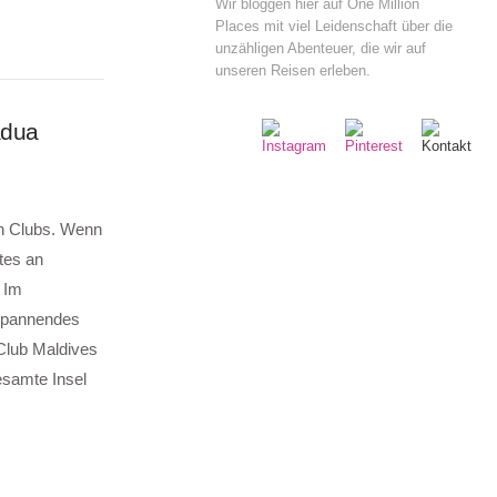
Wir bloggen hier auf One Million
Places mit viel Leidenschaft über die
unzähligen Abenteuer, die wir auf
unseren Reisen erleben.
adua
on Clubs. Wenn
stes an
 Im
tspannendes
lub Maldives
esamte Insel