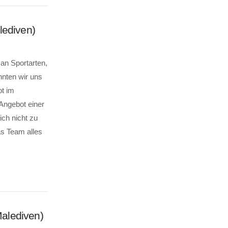
lediven)
an Sportarten,
nnten wir uns
ot im
Angebot einer
ch nicht zu
as Team alles
alediven)