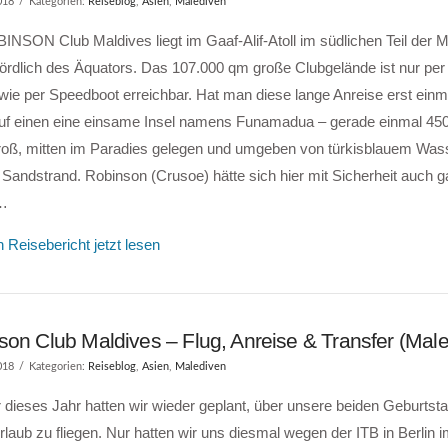
018
Kategorien:
Reiseblog
,
Asien
,
Malediven
NSON Club Maldives liegt im Gaaf-Alif-Atoll im südlichen Teil der 
rdlich des Äquators. Das 107.000 qm große Clubgelände ist nur per 
ie per Speedboot erreichbar. Hat man diese lange Anreise erst einma
auf einen eine einsame Insel namens Funamadua – gerade einmal 45
roß, mitten im Paradies gelegen und umgeben von türkisblauem Was
Sandstrand. Robinson (Crusoe) hätte sich hier mit Sicherheit auch 
 …
 Reisebericht jetzt lesen
son Club Maldives – Flug, Anreise & Transfer (Mal
018
Kategorien:
Reiseblog
,
Asien
,
Malediven
 dieses Jahr hatten wir wieder geplant, über unsere beiden Geburtsta
rlaub zu fliegen. Nur hatten wir uns diesmal wegen der ITB in Berlin 