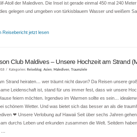
if-Atoll der Malediven. Die Insel ist gerade einmal 450 mal 240 Meter
dies gelegen und umgeben von türkisblauem Wasser und weißem Sa
 Reisebericht jetzt lesen
son Club Maldives – Unsere Hochzeit am Strand (
018
Kategorien:
Reiseblog
,
Asien
,
Malediven
,
Traumziele
am Strand heiraten… wer träumt nicht davon? Da Reisen unsere gro
me Leidenschaft ist, stand für uns immer fest, dass wir unsere Hoc
Hause feiern möchten. Irgendwo im Warmen sollte es sein… idealer
ei schönem Wetter. Und was bietet sich das besser an als die traumh
ediven ❤ Unsere Verlobung auf Hawaii Seit über sechs Jahren gehen
am durchs Leben und erkunden zusammen die Welt. Seitdem haben 
n …