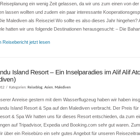
 Reiseplanung ein wenig Zeit gelassen, da wir uns zum einen von d
ren lassen wollten und zudem ein paar interessante Kooperationsgesp
ie Malediven als Reiseziel Wo sollte es also dieses Jahr hingehen? 
ele hatten wir uns folgende Destinationen herausgesucht: – Die Bah
 Reisebericht jetzt lesen
ndu Island Resort – Ein Inselparadies im Alif Alif Ato
diven)
012
Kategorien:
Reiseblog
,
Asien
,
Malediven
serer Anreise gestern mit dem Wasserflugzeug haben wir haben ins
andu Island Resort & Spa auf den Malediven verbracht. Der Preis für
esort & Spa Wir hatten uns für dieses Resort entschieden, da zum ei
ngen auf Tripadvisor, Expedia und Booking.com sehr gut waren. Zu
r über ein Reisebüro ein sehr gutes Angebot für unseren Reisezeitr