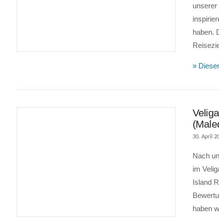
unserer
inspirie
haben. D
VIEW POST
Reisezi
» Diesen
Veliga
(Male
30. April 2
Nach un
im Velig
Island R
Bewertu
haben wi
VIEW POST