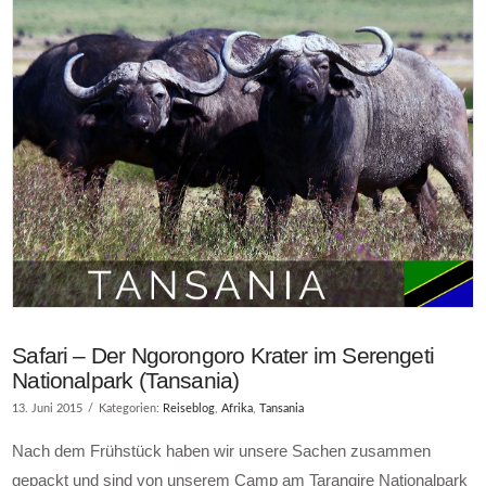
Safari – Der Ngorongoro Krater im Serengeti
Nationalpark (Tansania)
13. Juni 2015
Kategorien:
Reiseblog
,
Afrika
,
Tansania
Nach dem Frühstück haben wir unsere Sachen zusammen
gepackt und sind von unserem Camp am Tarangire Nationalpark