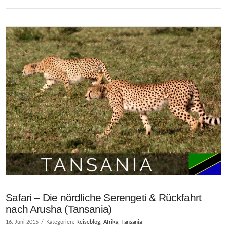
VIEW POST
Safari – Die nördliche Serengeti & Rückfahrt
nach Arusha (Tansania)
16. Juni 2015
Kategorien:
Reiseblog
,
Afrika
,
Tansania