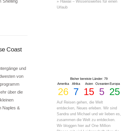
m Shelling
Hawaii – Wissenswertes für einen
Urlaub
ise Coast
ntergänge und
üdwesten von
Bisher bereiste Länder: 79
ienprogramm
Amerika
Afrika
Asien
Ozeanien
Europa
26
7
15
5
25
ehr über die
kleinen
Auf Reisen gehen, die Welt
n Naples &
entdecken, Neues erleben. Wir sind
Sandra und Michael und wir lieben es,
zusammen die Welt zu entdecken.
Wir bloggen hier auf One Million