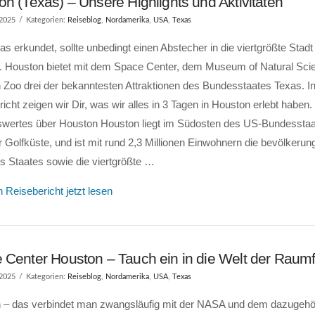
n (Texas) – Unsere Highlights und Aktivitäten
 2025
Kategorien:
Reiseblog
,
Nordamerika
,
USA
,
Texas
s erkundet, sollte unbedingt einen Abstecher in die viertgrößte Stad
 Houston bietet mit dem Space Center, dem Museum of Natural Sc
 Zoo drei der bekanntesten Attraktionen des Bundesstaates Texas. 
icht zeigen wir Dir, was wir alles in 3 Tagen in Houston erlebt haben.
wertes über Houston Houston liegt im Südosten des US-Bundesstaa
 Golfküste, und ist mit rund 2,3 Millionen Einwohnern die bevölkerun
s Staates sowie die viertgrößte …
 Reisebericht jetzt lesen
 Center Houston – Tauch ein in die Welt der Raumf
 2025
Kategorien:
Reiseblog
,
Nordamerika
,
USA
,
Texas
 – das verbindet man zwangsläufig mit der NASA und dem dazugehö