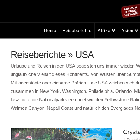
Home
Reiseberichte
Afrika
Asien
Reiseberichte » USA
Urlaube und Reisen in den USA begeisten uns immer wieder. Wir
unglaubliche Vielfalt dieses Kontinents. Von Wüsten über Sümp
Millionenstädte oder einsame Prärien – die USA zeichen sich dur
zusammen in New York, Washington, Philadelphia, Orlando, Mia
faszinierende Nationalparks erkundet wie den Yellowstone Nati
Waimea Canyon, Napali Coast und natürlich den Everglades Nati
Crysta
1. Dezemb