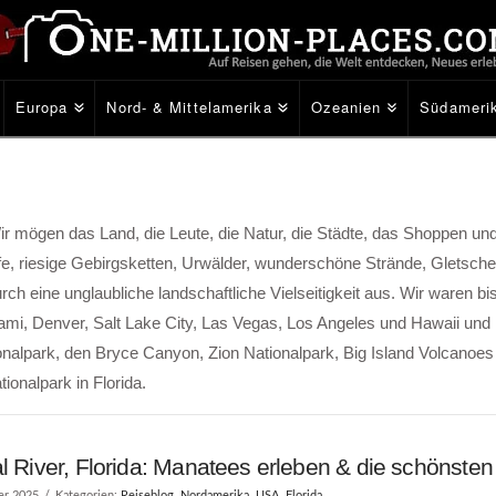
Europa
Nord- & Mittelamerika
Ozeanien
Südameri
 mögen das Land, die Leute, die Natur, die Städte, das Shoppen und 
fe, riesige Gebirgsketten, Urwälder, wunderschöne Strände, Gletsche
ch eine unglaubliche landschaftliche Vielseitigkeit aus. Wir waren bi
mi, Denver, Salt Lake City, Las Vegas, Los Angeles und Hawaii und
onalpark, den Bryce Canyon, Zion Nationalpark, Big Island Volcanoes
onalpark in Florida.
l River, Florida: Manatees erleben & die schönsten
er 2025
Kategorien:
Reiseblog
,
Nordamerika
,
USA
,
Florida