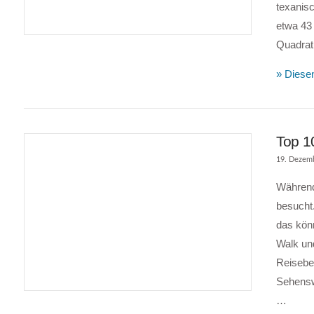
texanisc
VIEW POST
etwa 43 
Quadrat
» Diesen
Top 1
19. Dezem
Während
besucht.
das kön
Walk und
Reiseber
VIEW POST
Sehenswü
…