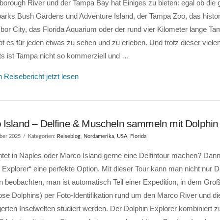
borough River und der Tampa Bay hat Einiges zu bieten: egal ob die
parks Bush Gardens und Adventure Island, der Tampa Zoo, das histor
Ybor City, das Florida Aquarium oder der rund vier Kilometer lange T
ibt es für jeden etwas zu sehen und zu erleben. Und trotz dieser vielen
ts ist Tampa nicht so kommerziell und …
 Reisebericht jetzt lesen
 Island – Delfine & Muscheln sammeln mit Dolphin
ber 2025
Kategorien:
Reiseblog
,
Nordamerika
,
USA
,
Florida
tet in Naples oder Marco Island gerne eine Delfintour machen? Dann 
 Explorer“ eine perfekte Option. Mit dieser Tour kann man nicht nur Del
n beobachten, man ist automatisch Teil einer Expedition, in dem Gr
ose Dolphins) per Foto-Identifikation rund um den Marco River und di
erten Inselwelten studiert werden. Der Dolphin Explorer kombiniert