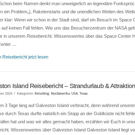
 Schon beim Namen denkt man unweigerlich an legendäre Funksprüc
n ein Problem„), Raketenstarts und die unendlichen Weiten des Welta
r klar: Wenn wir schon in der Stadt sind, darf ein Besuch im Space 
 auf keinen Fall fehlen. Wie uns das Besucherzentrum der NASA gefa
 ihr in unserem Reisebericht. Wissenswertes über das Space Center
Center …
 Reisebericht jetzt lesen
ton Island Reisebericht – Strandurlaub & Attraktio
ber 2024
Kategorien:
Reiseblog
,
Nordamerika
,
USA
,
Texas
en 3 Tage lang auf Galveston Island verbracht, denn während unsere
e durch Texas durfte natürlich ein Stopp an der Goldküste nicht fehl
fallen hat und was wir alles gemacht haben, erzählen wir Euch in un
icht. Wissenswertes über Galveston Island Galveston Island liegt vo