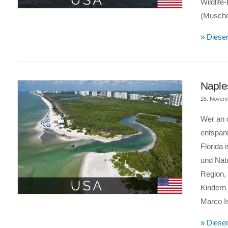
Wildlife
(Musche
» Diesen
Naples
25. Novem
Wer an 
entspann
Florida 
und Natu
Region, 
VIEW POST
Kindern
Marco Is
» Diesen