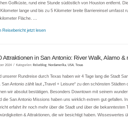
hen Golfküste, rund eine Stunde südöstlich von Houston entfernt. Di
Kilometer lange und bis zu 5 Kilometer breite Barriereinsel umfasst 
kilometer Fläche. …
 Reisebericht jetzt lesen
0 Attraktionen in San Antonio: River Walk, Alamo &
ber 2024
Kategorien:
Reiseblog
,
Nordamerika
,
USA
,
Texas
 unserer Rundreise durch Texas haben wir 4 Tage lang die Stadt San
 San Antonio zählt laut „Travel + Leisure“ zu den schönsten Städten
nen wir absolut bestätigen. Besonders Downtown mit seinem wunde
 die San Antonio Missions haben uns wirklich extrem gut gefallen. 
icht erfahrt ihr noch mehr über die Stadt und über die bekanntesten 
rdigkeiten & Attraktionen, die wir besichtigt haben. Wisseswertes ü