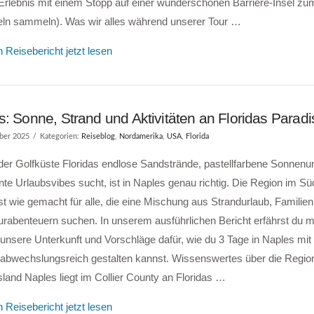
-Erlebnis mit einem Stopp auf einer wunderschönen Barriere-Insel zu
ln sammeln). Was wir alles während unserer Tour …
 Reisebericht jetzt lesen
: Sonne, Strand und Aktivitäten an Floridas Parad
ber 2025
Kategorien:
Reiseblog
,
Nordamerika
,
USA
,
Florida
der Golfküste Floridas endlose Sandstrände, pastellfarbene Sonnenu
te Urlaubsvibes sucht, ist in Naples genau richtig. Die Region im S
ist wie gemacht für alle, die eine Mischung aus Strandurlaub, Famil
rabenteuern suchen. In unserem ausführlichen Bericht erfährst du m
unsere Unterkunft und Vorschläge dafür, wie du 3 Tage in Naples mit 
 abwechslungsreich gestalten kannst. Wissenswertes über die Regio
land Naples liegt im Collier County an Floridas …
 Reisebericht jetzt lesen