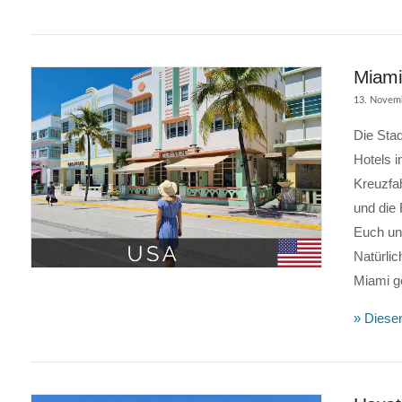
Miami
13. Novem
Die Stad
Hotels i
Kreuzfa
und die 
Euch uns
VIEW POST
Natürlic
Miami 
» Diesen