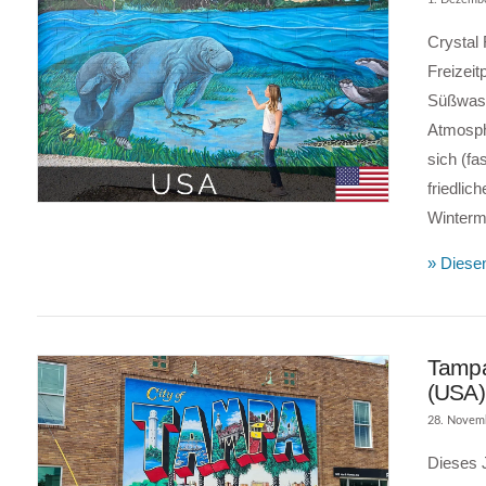
Crystal 
Freizeit
Süßwass
Atmosphä
sich (fa
friedlic
Winterm
» Diesen
Tampa
(USA)
28. Novem
Dieses J