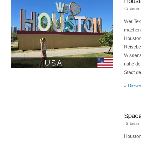
Housto
13. Januar
Wer Texa
machen.
Houston
Reiseber
Wissens
VIEW POST
nahe der
Stadt de
» Diesen
Space
10. Januar
Houston