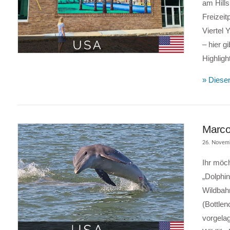
am Hills
Freizeit
Viertel 
VIEW POST
– hier g
Highligh
» Diesen
Marco
26. Novem
Ihr möch
„Dolphin
Wildbah
(Bottlen
vorgelag
VIEW POST