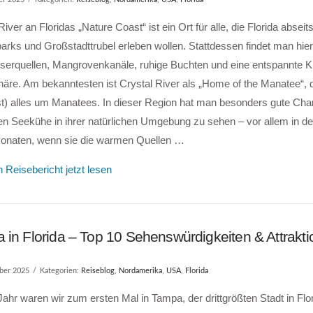
River an Floridas „Nature Coast“ ist ein Ort für alle, die Florida abseit
parks und Großstadttrubel erleben wollen. Stattdessen findet man hier
erquellen, Mangrovenkanäle, ruhige Buchten und eine entspannte Kl
re. Am bekanntesten ist Crystal River als „Home of the Manatee“, d
st) alles um Manatees. In dieser Region hat man besonders gute Cha
hen Seekühe in ihrer natürlichen Umgebung zu sehen – vor allem in d
onaten, wenn sie die warmen Quellen …
 Reisebericht jetzt lesen
 in Florida – Top 10 Sehenswürdigkeiten & Attrakt
ber 2025
Kategorien:
Reiseblog
,
Nordamerika
,
USA
,
Florida
ahr waren wir zum ersten Mal in Tampa, der drittgrößten Stadt in Flor