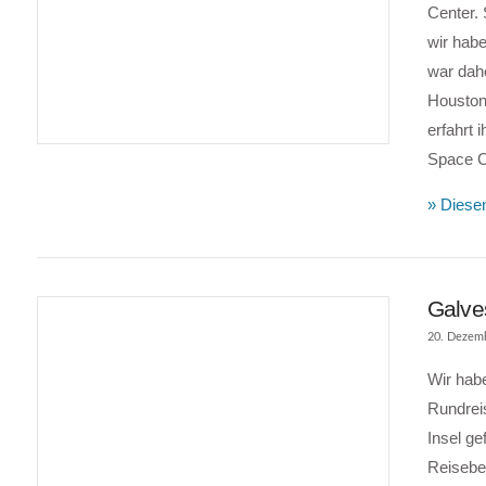
Center.
wir habe
war dahe
Houston
VIEW POST
erfahrt
Space 
» Diesen
Galves
20. Dezem
Wir hab
Rundreis
Insel ge
Reiseber