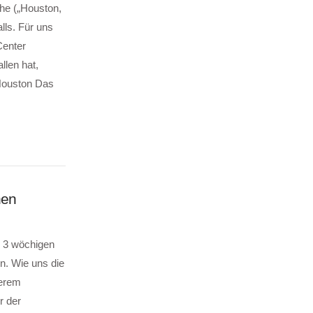
he („Houston,
lls. Für uns
Center
llen hat,
 Houston Das
nen
r 3 wöchigen
en. Wie uns die
serem
r der