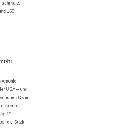
e schmale,
rund 165
 mehr
 Antonio
 der USA – und
rschönen River
In unserem
Top 10
ber die Stadt