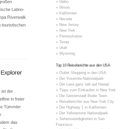
 großen
Idaho
Illinois
ische Latino-
Kalifornien
ampa Riverwalk
Nevada
New Jersey
 touristischen
New York
Pennsylvania
Texas
Utah
Wyoming
Top 10 Reiseberichte aus den USA
 Explorer
Outlet Shopping in den USA
Der Yosemite-Nationalpark
Der Lava ganz nah auf Hawaii
Tipps zum Einkaufen in New York
ist der
Die Geisterstadt Bodie Town
fine in freier
Reiseberichte aus New York City
oße Tümmler
Der Highway 1 in Kalifornien
Der Yellowstone Nationalpark
e
Sehenswürdigkeiten in San
 zudem das
Francisco