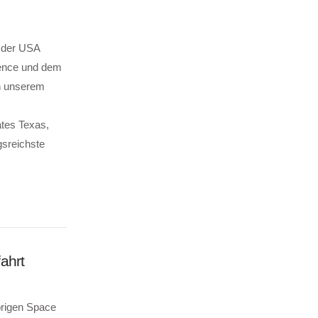
t der USA
ience und dem
In unserem
tes Texas,
gsreichste
ahrt
rigen Space