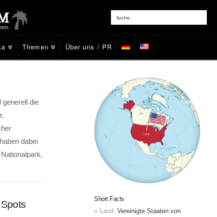
ka
Themen
Über uns / PR
generell die
r,
sher
 haben dabei
 Nationalpark,
Short Facts
 Spots
Land:
Vereinigte Staaten von