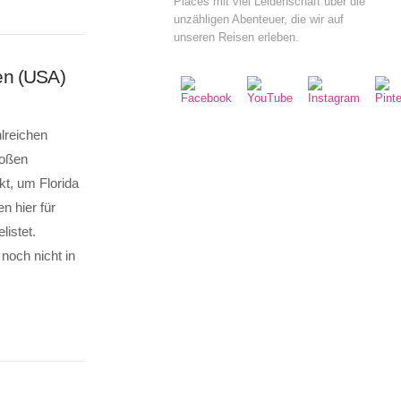
Places mit viel Leidenschaft über die
unzähligen Abenteuer, die wir auf
unseren Reisen erleben.
en (USA)
hlreichen
roßen
t, um Florida
n hier für
istet.
 noch nicht in