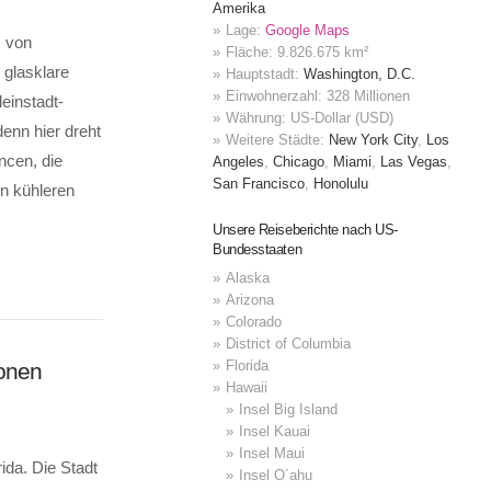
Amerika
Lage:
Google Maps
s von
Fläche: 9.826.675 km²
 glasklare
Hauptstadt:
Washington, D.C.
Einwohnerzahl: 328 Millionen
einstadt-
Währung: US-Dollar (USD)
enn hier dreht
Weitere Städte:
New York City
,
Los
ncen, die
Angeles
,
Chicago
,
Miami
,
Las Vegas
,
San Francisco
,
Honolulu
en kühleren
Unsere Reiseberichte nach US-
Bundesstaaten
Alaska
Arizona
Colorado
District of Columbia
Florida
ionen
Hawaii
Insel Big Island
Insel Kauai
Insel Maui
ida. Die Stadt
Insel O´ahu