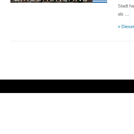
Stadt ha
als …
» Diesen
VIEW POST