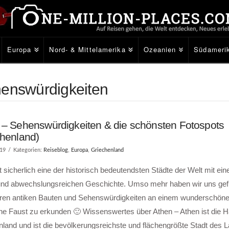
Europa
Nord- & Mittelamerika
Ozeanien
Südameri
henswürdigkeiten
 – Sehenswürdigkeiten & die schönsten Fotospots
chenland)
019
Kategorien:
Reiseblog
,
Europa
,
Griechenland
t sicherlich eine der historisch bedeutendsten Städte der Welt mit ein
und abwechslungsreichen Geschichte. Umso mehr haben wir uns gefre
 ihren antiken Bauten und Sehenswürdigkeiten an einem wunderschöne
ne Faust zu erkunden 🙂 Wissenswertes über Athen – Athen ist die H
land und ist die bevölkerungsreichste und flächengrößte Stadt des 