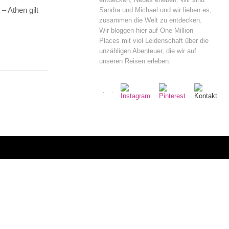
– Athen gilt
Sandra und Michael und wir lieben es,
zusammen die Welt zu entdecken.
Wir bloggen hier auf One Million
Places mit viel Leidenschaft über die
unzähligen Abenteuer, die wir auf
unseren Reisen erleben.