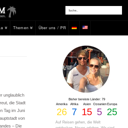
ka
Themen
Über uns / PR
er unglaublich
Bisher bereiste Länder: 79
ut, die Stadt
Amerika
Afrika
Asien
Ozeanien
Europa
26
7
15
5
25
n Tag im Juni
auptstadt von
Auf Reisen gehen, die Welt
Landes – Die
entdecken, Neues erleben. Wir sind