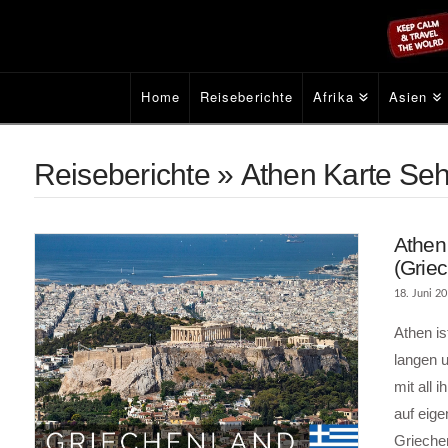
Home
Reiseberichte
Afrika
Asien
Reiseberichte » Athen Karte Se
Athen
(Grie
18. Juni 2
Athen is
langen 
mit all
auf eige
Griechen