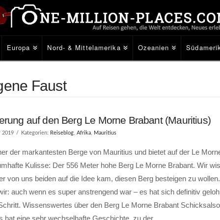
Europa
Nord- & Mittelamerika
Ozeanien
Südameri
igene Faust
rung auf den Berg Le Morne Brabant (Mauritius)
r 2019
Kategorien:
Reiseblog
,
Afrika
,
Mauritius
iner der markantesten Berge von Mauritius und bietet auf der Le Morn
umhafte Kulisse: Der 556 Meter hohe Berg Le Morne Brabant. Wir wis
r von uns beiden auf die Idee kam, diesen Berg besteigen zu wollen.
ir: auch wenn es super anstrengend war – es hat sich definitiv geloh
 Schritt. Wissenswertes über den Berg Le Morne Brabant Schicksalso
s hat eine sehr wechselhafte Geschichte, zu der …