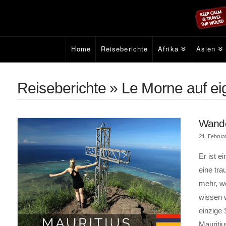
Home
Reiseberichte
Afrika
Asien
Reiseberichte » Le Morne auf e
Wande
21. Februa
Er ist e
eine tra
mehr, we
wissen w
einzige
Mauritiu