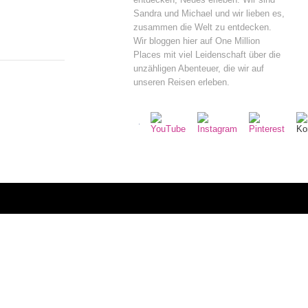
Sandra und Michael und wir lieben es,
zusammen die Welt zu entdecken.
Wir bloggen hier auf One Million
Places mit viel Leidenschaft über die
unzähligen Abenteuer, die wir auf
unseren Reisen erleben.