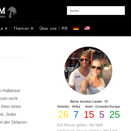
ka
Themen
Über uns / PR
e Halbinsel
sen nicht
Bisher bereiste Länder: 79
 Aber eines
Amerika
Afrika
Asien
Ozeanien
Europa
26
7
15
5
25
nt. Jeder
rt der Sklaven
Auf Reisen gehen, die Welt
entdecken, Neues erleben. Wir sind