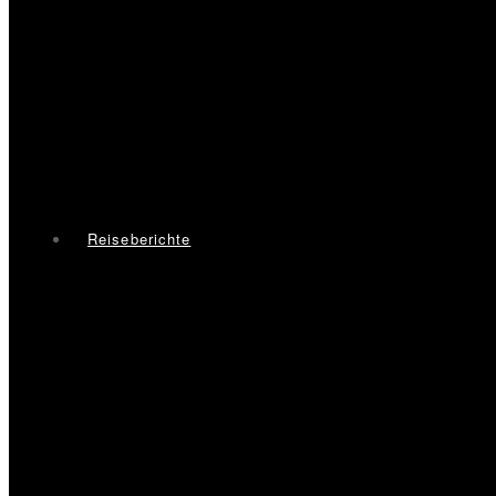
Reiseberichte