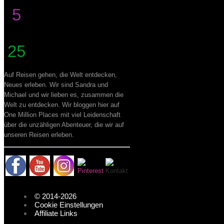
Ozeanien
5
Europa
25
Auf Reisen gehen, die Welt entdecken,
Neues erleben. Wir sind Sandra und
Michael und wir lieben es, zusammen die
Welt zu entdecken. Wir bloggen hier auf
One Million Places mit viel Leidenschaft
über die unzähligen Abenteuer, die wir auf
unseren Reisen erleben.
© 2014-2026
Cookie Einstellungen
Affiliate Links