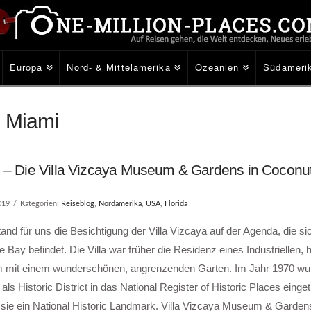
Europa
Nord- & Mittelamerika
Ozeanien
Südameri
s Miami
 – Die Villa Vizcaya Museum & Gardens in Coconu
019
Kategorien:
Reiseblog
,
Nordamerika
,
USA
,
Florida
and für uns die Besichtigung der Villa Vizcaya auf der Agenda, die si
 Bay befindet. Die Villa war früher die Residenz eines Industriellen, he
mit einem wunderschönen, angrenzenden Garten. Im Jahr 1970 wurd
als Historic District in das National Register of Historic Places einget
 sie ein National Historic Landmark. Villa Vizcaya Museum & Gardens