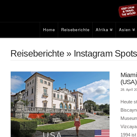
Home
Reiseberichte
Afrika
Asien
Reiseberichte » Instagram Spot
Miami
(USA)
28. April 2
Heute st
Biscayne
Museum 
Vizcaya 
1994 ist