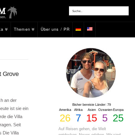
ka
Themen
Über uns / PR
t Grove
ch an der
Bisher bereiste Länder: 79
ute ist sie ein
Amerika
Afrika
Asien
Ozeanien
Europa
26
7
15
5
25
e die Villa
ragen. Seit
Auf Reisen gehen, die Welt
 Die Villa
entdecken, Neues erleben. Wir sind