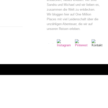
Sandra und Michael und wir lieben es,
zusammen die Welt zu entdecken.
Wir bloggen hier auf One Million
Places mit viel Leidenschaft über die
unzähligen Abenteuer, die wir auf
unseren Reisen erleben.