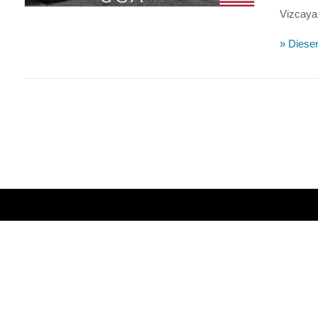
Vizcaya 
» Diesen
VIEW POST