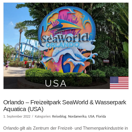
Orlando – Freizeitpark SeaWorld & Wasserpark
Aquatica (USA)
1. September 2022
Kategorien:
Reiseblog
,
Nordamerika
,
USA
,
Florida
Orlando gilt als Zentrum der Freizeit- und Themenparkindustrie in