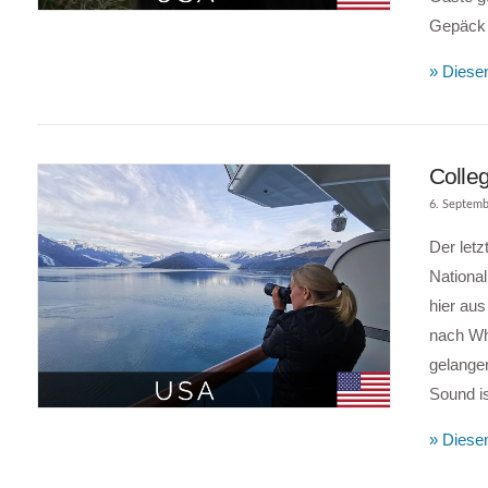
Gepäck
» Diesen
Colleg
6. Septemb
Der letz
National
hier aus
nach Whi
gelange
VIEW POST
Sound i
» Diesen