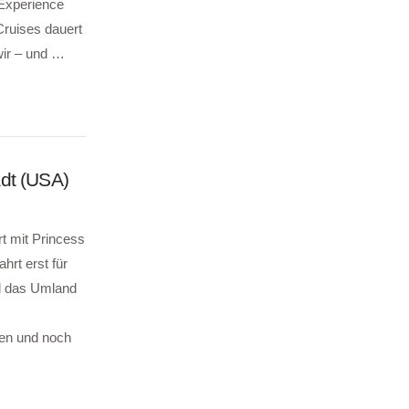
Experience
ruises dauert
wir – und …
adt (USA)
t mit Princess
hrt erst für
nd das Umland
en und noch