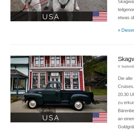
Skagway
teilgen
etwas ü
VIEW POST
» Diesen
Skagw
4. Septemb
Die alte
Cruises.
20.30 U
zu erkun
Bärenbe
an eine
VIEW POST
Goldgrä