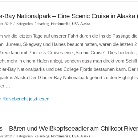
r-Bay Nationalpark – Eine Scenic Cruise in Alaska
er 2019
Kategorien:
Reiseblog
,
Nordamerika
,
USA
,
Alaska
wir die letzten Tage auf unserer Fahrt durch die Inside Passage die
an, Juneau, Skagway und Haines besucht hatten, waren die letzten 2
reuzfahrt mit Princess Cruises eine „Scenic Cruise“. Dies bedeutet,
icht mehr in einem Hafen anlegt, sondern dass man direkt vom Schiff 
cier-Bay Nationalparks und des College Fjords bestaunen kann. Der 
park in Alaska Der Glacier-Bay Nationalpark gehört zu den Highlights
der …
 Reisebericht jetzt lesen
s – Bären und Weißkopfseeadler am Chilkoot Rive
er 2019
Kategorien:
Reiseblog
,
Nordamerika
,
USA
,
Alaska