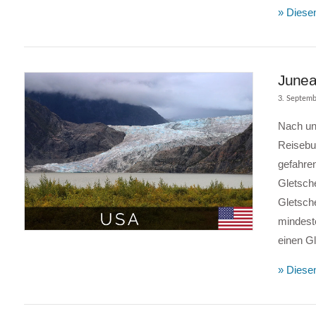
» Diesen
Junea
3. Septemb
Nach un
Reisebus
gefahre
Gletsche
Gletsche
VIEW POST
mindeste
einen G
» Diesen