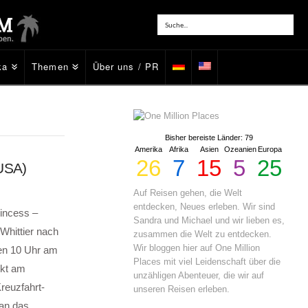
ka
Themen
Über uns / PR
Bisher bereiste Länder: 79
Amerika
Afrika
Asien
Ozeanien
Europa
26
7
15
5
25
(USA)
Auf Reisen gehen, die Welt
entdecken, Neues erleben. Wir sind
incess –
Sandra und Michael und wir lieben es,
Whittier nach
zusammen die Welt zu entdecken.
Wir bloggen hier auf One Million
gen 10 Uhr am
Places mit viel Leidenschaft über die
ekt am
unzähligen Abenteuer, die wir auf
reuzfahrt-
unseren Reisen erleben.
man das