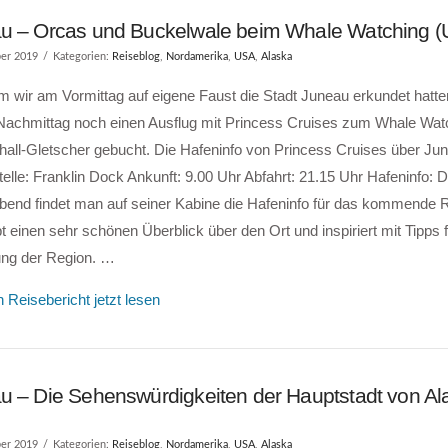
u – Orcas und Buckelwale beim Whale Watching 
er 2019
Kategorien:
Reiseblog
,
Nordamerika
,
USA
,
Alaska
wir am Vormittag auf eigene Faust die Stadt Juneau erkundet hatten
 Nachmittag noch einen Ausflug mit Princess Cruises zum Whale Wa
all-Gletscher gebucht. Die Hafeninfo von Princess Cruises über Ju
elle: Franklin Dock Ankunft: 9.00 Uhr Abfahrt: 21.15 Uhr Hafeninfo:
bend findet man auf seiner Kabine die Hafeninfo für das kommende R
bt einen sehr schönen Überblick über den Ort und inspiriert mit Tipps f
ng der Region. …
 Reisebericht jetzt lesen
u – Die Sehenswürdigkeiten der Hauptstadt von Al
er 2019
Kategorien:
Reiseblog
,
Nordamerika
,
USA
,
Alaska