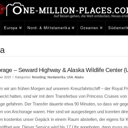
Europa
Nord- & Mittelamerika
Ozeanien
Südameri
ka
rage – Seward Highway & Alaska Wildlife Center 
er 2019
Kategorien:
Reiseblog
,
Nordamerika
,
USA
,
Alaska
 wir am frühen Morgen auf unserem Kreuzfahrtschiff – der Royal Pr
ckt hatten, sind wir mit dem Transferbus von Princess Cruises von 
ge gefahren. Der Transfer dauerte etwa 90 Minuten, so dass wir ge
en von Anchorage waren. Hier sind wir ausgestiegen und konnten dir
n kostenlos unser Gepäck in einem Raum abstellen, der eigens für K
eöffnet war. Dieser Service wird bis 17 Uhr angeboten, dann muss 