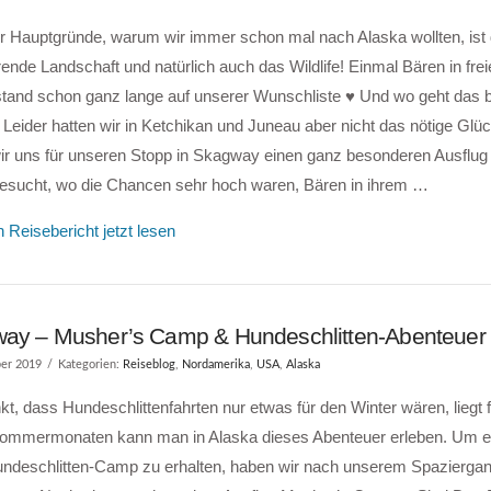
r Hauptgründe, warum wir immer schon mal nach Alaska wollten, ist 
rende Landschaft und natürlich auch das Wildlife! Einmal Bären in frei
stand schon ganz lange auf unserer Wunschliste ♥ Und wo geht das b
Leider hatten wir in Ketchikan und Juneau aber nicht das nötige Glü
wir uns für unseren Stopp in Skagway einen ganz besonderen Ausflu
esucht, wo die Chancen sehr hoch waren, Bären in ihrem …
 Reisebericht jetzt lesen
ay – Musher’s Camp & Hundeschlitten-Abenteuer
er 2019
Kategorien:
Reiseblog
,
Nordamerika
,
USA
,
Alaska
t, dass Hundeschlittenfahrten nur etwas für den Winter wären, liegt 
Sommermonaten kann man in Alaska dieses Abenteuer erleben. Um ei
Hundeschlitten-Camp zu erhalten, haben wir nach unserem Spazierga