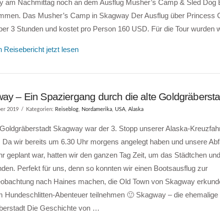
 am Nachmittag noch an dem Ausflug Musher’s Camp & Sled Dog 
ommen. Das Musher’s Camp in Skagway Der Ausflug über Princess C
ber 3 Stunden und kostet pro Person 160 USD. Für die Tour wurden 
 Reisebericht jetzt lesen
ay – Ein Spaziergang durch die alte Goldgräberst
er 2019
Kategorien:
Reiseblog
,
Nordamerika
,
USA
,
Alaska
 Goldgräberstadt Skagway war der 3. Stopp unserer Alaska-Kreuzfahr
 Da wir bereits um 6.30 Uhr morgens angelegt haben und unsere Abfa
hr geplant war, hatten wir den ganzen Tag Zeit, um das Städtchen u
den. Perfekt für uns, denn so konnten wir einen Bootsausflug zur
obachtung nach Haines machen, die Old Town von Skagway erkund
m Hundeschlitten-Abenteuer teilnehmen 🙂 Skagway – die ehemalige
berstadt Die Geschichte von …