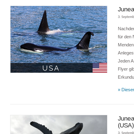
Junea
3. Septemb
Nachdem 
für den
Mendenh
Anlegest
Jeden A
VIEW POST
Flyer gi
Erkundu
» Diesen
Junea
(USA)
3. Septemb