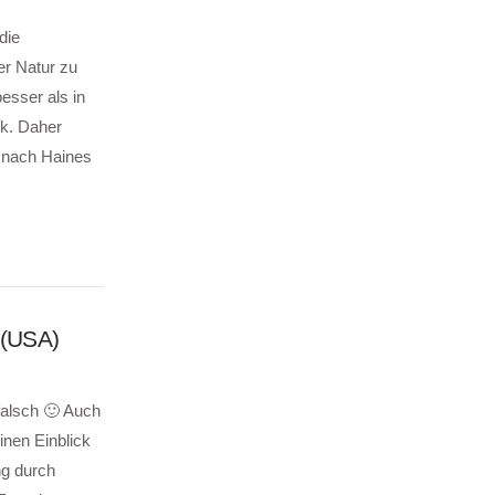
die
er Natur zu
esser als in
ck. Daher
g nach Haines
 (USA)
falsch 🙂 Auch
nen Einblick
ng durch