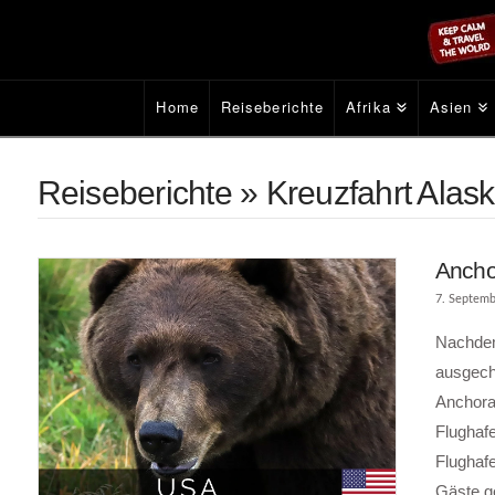
Home
Reiseberichte
Afrika
Asien
Reiseberichte » Kreuzfahrt Alas
Ancho
7. Septemb
Nachdem
ausgeche
Anchora
Flughaf
Flughafe
Gäste g