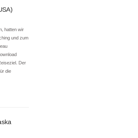
(USA)
, hatten wir
tching und zum
neau
 Download
eiseziel. Der
ür die
aska