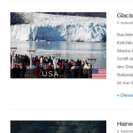
Glacie
5. Septemb
Nachdem 
Ketchik
Alaska-K
Schiff n
des Gla
National
VIEW POST
ist von 
» Diesen
Haine
4. Septemb