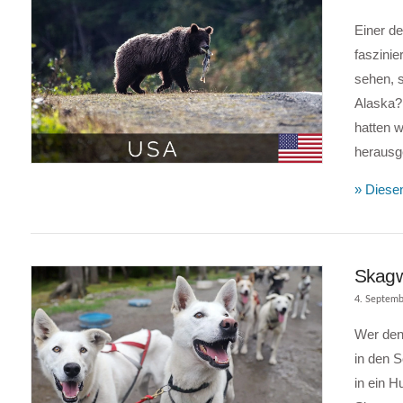
Einer de
faszinie
sehen, 
Alaska? 
hatten 
VIEW POST
herausg
» Diesen
Skagw
4. Septemb
Wer denk
in den 
in ein 