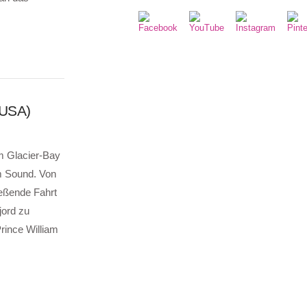
(USA)
om Glacier-Bay
am Sound. Von
ießende Fahrt
jord zu
rince William