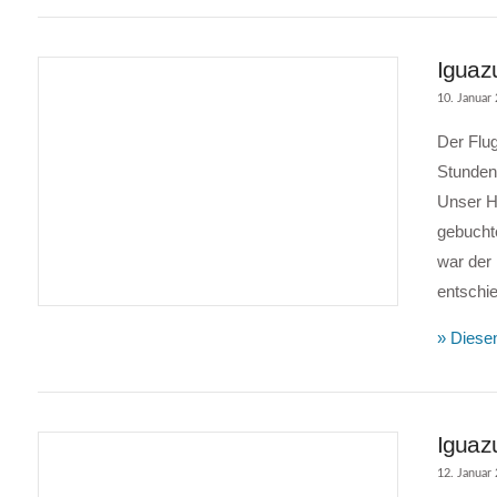
Iguazu
10. Januar
Der Flug
Stunden 
Unser H
gebuchte
war der 
VIEW POST
entschi
» Diesen
Iguazu
12. Januar