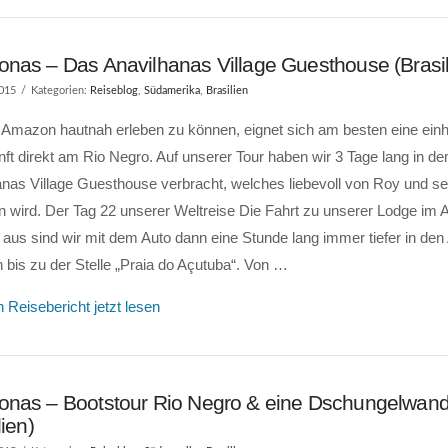
nas – Das Anavilhanas Village Guesthouse (Brasil
2015
Kategorien:
Reiseblog
,
Südamerika
,
Brasilien
Amazon hautnah erleben zu können, eignet sich am besten eine ein
ft direkt am Rio Negro. Auf unserer Tour haben wir 3 Tage lang in de
nas Village Guesthouse verbracht, welches liebevoll von Roy und se
en wird. Der Tag 22 unserer Weltreise Die Fahrt zu unserer Lodge i
aus sind wir mit dem Auto dann eine Stunde lang immer tiefer in d
 bis zu der Stelle „Praia do Açutuba“. Von …
 Reisebericht jetzt lesen
nas – Bootstour Rio Negro & eine Dschungelwan
lien)