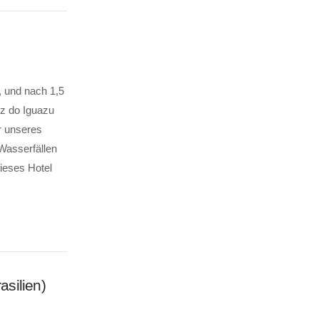
, und nach 1,5
oz do Iguazu
r unseres
Wasserfällen
ieses Hotel
asilien)