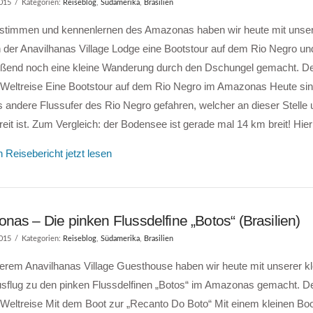
2015
Kategorien:
Reiseblog
,
Südamerika
,
Brasilien
stimmen und kennenlernen des Amazonas haben wir heute mit uns
 der Anavilhanas Village Lodge eine Bootstour auf dem Rio Negro un
eßend noch eine kleine Wanderung durch den Dschungel gemacht. De
 Weltreise Eine Bootstour auf dem Rio Negro im Amazonas Heute sin
 andere Flussufer des Rio Negro gefahren, welcher an dieser Stelle 
eit ist. Zum Vergleich: der Bodensee ist gerade mal 14 km breit! Hie
 Reisebericht jetzt lesen
as – Die pinken Flussdelfine „Botos“ (Brasilien)
2015
Kategorien:
Reiseblog
,
Südamerika
,
Brasilien
erem Anavilhanas Village Guesthouse haben wir heute mit unserer k
usflug zu den pinken Flussdelfinen „Botos“ im Amazonas gemacht. D
Weltreise Mit dem Boot zur „Recanto Do Boto“ Mit einem kleinen Boo