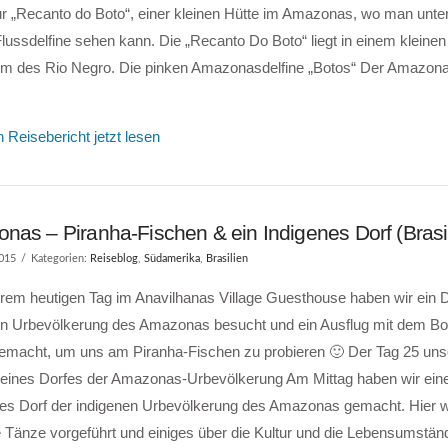
ur „Recanto do Boto“, einer kleinen Hütte im Amazonas, wo man unte
lussdelfine sehen kann. Die „Recanto Do Boto“ liegt in einem kleinen
rm des Rio Negro. Die pinken Amazonasdelfine „Botos“ Der Amazona
 Reisebericht jetzt lesen
nas – Piranha-Fischen & ein Indigenes Dorf (Brasil
2015
Kategorien:
Reiseblog
,
Südamerika
,
Brasilien
rem heutigen Tag im Anavilhanas Village Guesthouse haben wir ein D
en Urbevölkerung des Amazonas besucht und ein Ausflug mit dem Boo
emacht, um uns am Piranha-Fischen zu probieren 🙂 Der Tag 25 unse
eines Dorfes der Amazonas-Urbevölkerung Am Mittag haben wir eine
ines Dorf der indigenen Urbevölkerung des Amazonas gemacht. Hier 
 Tänze vorgeführt und einiges über die Kultur und die Lebensumstän