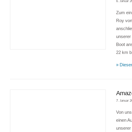
6. Januar 
Zum ein
Roy von
anschli
unserer
Boot ans
VIEW POST
22 km br
» Diesen
Amazon
7. Januar 
Von uns
einen A
unserer 