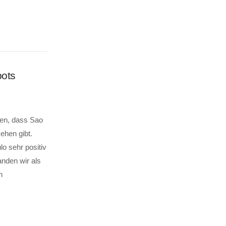
pots
en, dass Sao
ehen gibt.
o sehr positiv
anden wir als
n