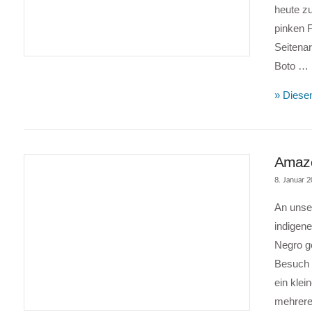
heute z
pinken F
VIEW POST
Seitena
Boto …
» Diesen
Amazo
8. Januar 
An unse
indigen
Negro g
Besuch 
ein kle
VIEW POST
mehrere