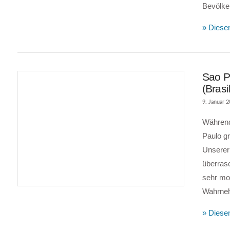
Bevölke
» Diesen
Sao P
(Brasi
9. Januar 
Während
Paulo gr
Unserer 
überrasc
VIEW POST
sehr mod
Wahrneh
» Diesen