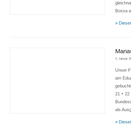
gleichna
Bossa au
VIEW POST
» Diesen
Manau
5. Januar 
Unser Fl
am Edua
gebuchte
21 + 22 
Bundess
als Aus
VIEW POST
» Diesen