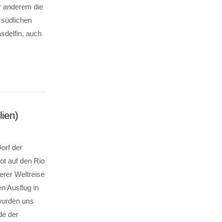
r anderem die
 südlichen
sdelfin, auch
ien)
orf der
t auf den Rio
rer Weltreise
n Ausflug in
wurden uns
de der