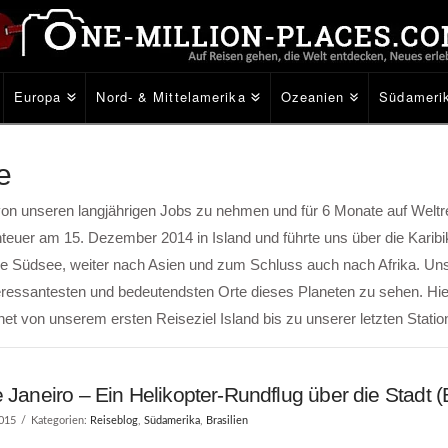
Europa
Nord- & Mittelamerika
Ozeanien
Südameri
e
von unseren langjährigen Jobs zu nehmen und für 6 Monate auf Weltr
euer am 15. Dezember 2014 in Island und führte uns über die Karibi
ie Südsee, weiter nach Asien und zum Schluss auch nach Afrika. Uns
teressantesten und bedeutendsten Orte dieses Planeten zu sehen. Hie
et von unserem ersten Reiseziel Island bis zu unserer letzten Statio
 Janeiro – Ein Helikopter-Rundflug über die Stadt (B
2015
Kategorien:
Reiseblog
,
Südamerika
,
Brasilien