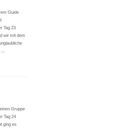
erem Guide
d
r Tag 23
d wir mit dem
unglaubliche
r …
leinen Gruppe
er Tag 24
t ging es