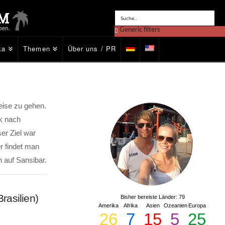
Generic filters
ka
Themen
Über uns / PR
Exact matches only
eise zu gehen.
k nach
er Ziel war
r findet man
n auf Sansibar.
rasilien)
Bisher bereiste Länder: 79
Amerika
Afrika
Asien
Ozeanien
Europa
26
7
15
5
25