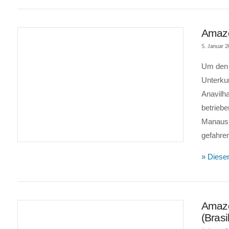
Amazo
5. Januar 
Um den 
Unterkun
Anavilha
betrieb
Manaus 
gefahren
VIEW POST
» Diesen
Amazo
(Brasi