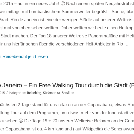
r 2015 – auf in ein neues Jahr! 🙂 Nach einem späten Neujahrsfrühs
wir mittags mit bombastischem Sommerwetter begrüßt – Sonne, bla
rad. Rio de Janeiro ist eine der wenigen Städte auf unserer Weltreise
t mal von oben sehen wollten. Daher wollten wir heute einen Helikop
e Stadt machen. Der Tag 18 unserer Weltreise Panoramaflüge mit Hel
ir uns hierfür schon über die verschiedenen Heli-Anbieter in Rio …
 Reisebericht jetzt lesen
 Janeiro – Ein Free Walking Tour durch die Stadt (B
2015
Kategorien:
Reiseblog
,
Südamerika
,
Brasilien
 nächsten 2 Tage stand für uns relaxen an der Copacabana, etwas Sh
lking Tour auf dem Programm, um etwas mehr von der Innenstadt vo
 zu sehen 🙂 Die Tage 19 + 20 unserer Weltreise Relaxen an der Co
er Copacabana ist ca. 4 km lang und (laut Wikipedia) die Sehenswürd