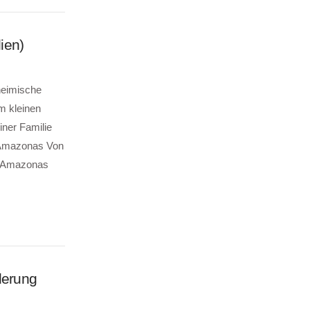
ien)
heimische
m kleinen
iner Familie
m Amazonas Von
en Amazonas
derung