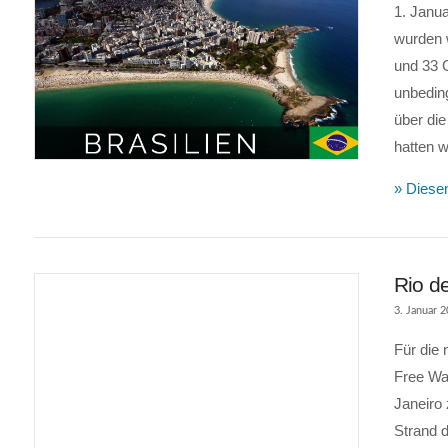
1. Janua
wurden 
und 33 G
unbeding
über di
hatten w
» Diesen
Rio de
3. Januar 
Für die
Free Wa
Janeiro
Strand d