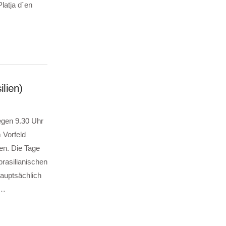
latja d´en
lien)
egen 9.30 Uhr
 Vorfeld
en. Die Tage
brasilianischen
auptsächlich
 …