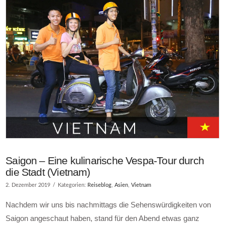
Saigon – Eine kulinarische Vespa-Tour durch
die Stadt (Vietnam)
2. Dezember 2019
Kategorien:
Reiseblog
,
Asien
,
Vietnam
Nachdem wir uns bis nachmittags die Sehenswürdigkeiten von
Saigon angeschaut haben, stand für den Abend etwas ganz