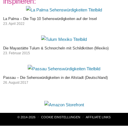
inspirieren:
La Palma – Die Top 10 Sehenswürdigkeiten auf der Insel
23. April 2022
Die Mayastätte Tulum & Schnorcheln mit Schildkröten (Mexiko)
23. Februar 2015
Passau – Die Sehenswürdigkeiten in der Altstadt (Deutschland)
26. August 2017
Beitragsnavigation
© 2014-2026
COOKIE EINSTELLUNGEN
AFFILIATE LINKS