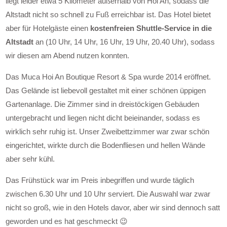
liegt leider etwa 5 Kilometer außerhalb von Hoi An, sodass die
Altstadt nicht so schnell zu Fuß erreichbar ist. Das Hotel bietet
aber für Hotelgäste einen
kostenfreien Shuttle-Service in die
Altstadt
an (10 Uhr, 14 Uhr, 16 Uhr, 19 Uhr, 20.40 Uhr), sodass
wir diesen am Abend nutzen konnten.
Das Muca Hoi An Boutique Resort & Spa wurde 2014 eröffnet.
Das Gelände ist liebevoll gestaltet mit einer schönen üppigen
Gartenanlage. Die Zimmer sind in dreistöckigen Gebäuden
untergebracht und liegen nicht dicht beieinander, sodass es
wirklich sehr ruhig ist. Unser Zweibettzimmer war zwar schön
eingerichtet, wirkte durch die Bodenfliesen und hellen Wände
aber sehr kühl.
Das Frühstück war im Preis inbegriffen und wurde täglich
zwischen 6.30 Uhr und 10 Uhr serviert. Die Auswahl war zwar
nicht so groß, wie in den Hotels davor, aber wir sind dennoch satt
geworden und es hat geschmeckt 😉