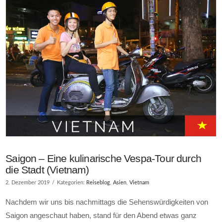
Saigon – Eine kulinarische Vespa-Tour durch
die Stadt (Vietnam)
2. Dezember 2019
Kategorien:
Reiseblog
,
Asien
,
Vietnam
Nachdem wir uns bis nachmittags die Sehenswürdigkeiten von
Saigon angeschaut haben, stand für den Abend etwas ganz