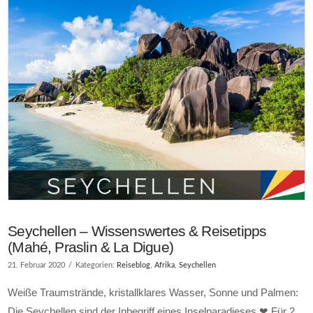
Seychellen – Wissenswertes & Reisetipps
(Mahé, Praslin & La Digue)
21. Februar 2020
Kategorien:
Reiseblog
,
Afrika
,
Seychellen
Weiße Traumstrände, kristallklares Wasser, Sonne und Palmen:
Die Seychellen sind der Inbegriff eines Inselparadieses ❤ Für 2