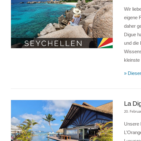
Wir lieb
eigene F
VIEW POST
daher g
Digue h
und die 
Wissensw
kleinste
» Diesen
La Di
20. Februa
Unsere 
L’Orange
Luxusres