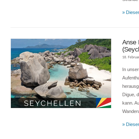
» Diesen
Anse 
(Seyc
18. Februa
In unser
Aufenth
herausg
Digue, 
VIEW POST
kann. Au
Wanderu
» Diesen