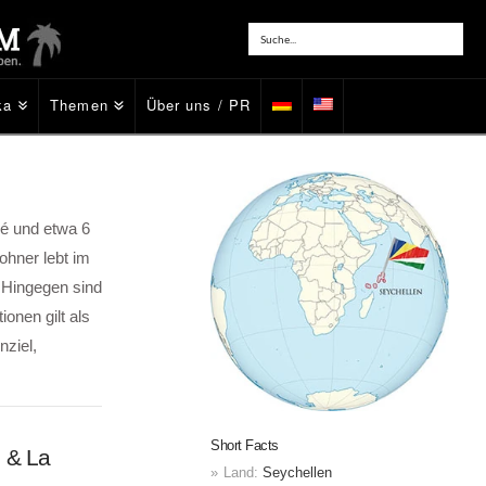
ka
Themen
Über uns / PR
hé und etwa 6
ohner lebt im
. Hingegen sind
onen gilt als
nziel,
Short Facts
 & La
Land:
Seychellen