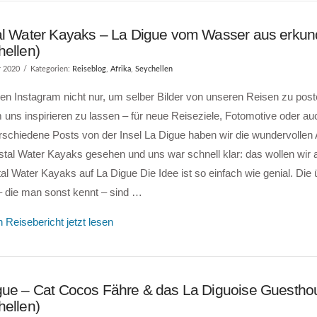
al Water Kayaks – La Digue vom Wasser aus erku
hellen)
r 2020
Kategorien:
Reiseblog
,
Afrika
,
Seychellen
en Instagram nicht nur, um selber Bilder von unseren Reisen zu pos
uns inspirieren zu lassen – für neue Reiseziele, Fotomotive oder auc
rschiedene Posts von der Insel La Digue haben wir die wundervolle
tal Water Kayaks gesehen und uns war schnell klar: das wollen wir 
al Water Kayaks auf La Digue Die Idee ist so einfach wie genial. Die 
– die man sonst kennt – sind …
 Reisebericht jetzt lesen
gue – Cat Cocos Fähre & das La Diguoise Guestho
hellen)