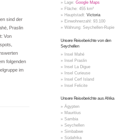
Lage:
Google Maps
Fläche: 455 km²
Hauptstadt:
Victoria
en sind der
Einwohnerzahl: 93.100
ahé, Praslin
Währung: Seychellen-Rupie
t: Von
Unsere Reiseberichte von den
spots,
Seychellen
enswerten
Insel Mahé
Insel Praslin
dem folgenden
Insel La Digue
selgruppe im
Insel Curieuse
Insel Cerf Island
Insel Felicite
Unsere Reiseberichte aus Afrika
Ägypten
Mauritius
Sambia
Seychellen
Simbabwe
Südafrika