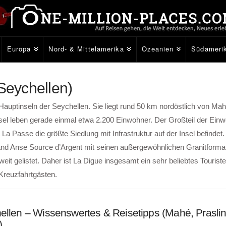
Europa
Nord- & Mittelamerika
Ozeanien
Südameri
(Seychellen)
 Hauptinseln der Seychellen. Sie liegt rund 50 km nordöstlich von Ma
nsel leben gerade einmal etwa 2.200 Einwohner. Der Großteil der Einw
a Passe die größte Siedlung mit Infrastruktur auf der Insel befindet
nd Anse Source d’Argent mit seinen außergewöhnlichen Granitformati
it gelistet. Daher ist La Digue insgesamt ein sehr beliebtes Touriste
Kreuzfahrtgästen.
ellen – Wissenswertes & Reisetipps (Mahé, Praslin
)