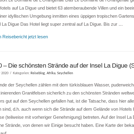
Hotels auf La Digue und bietet 63 atemberaubende Villen und ein bee
iner idyllischen Umgebung inmitten eines üppigen tropischen Gartens
l La Digue Das Hotel liegt super zentral auf La Digue. Bis zur …
 Reisebericht jetzt lesen
 – Die schönsten Strände auf der Insel La Digue (
r 2020
Kategorien:
Reiseblog
,
Afrika
,
Seychellen
ände der Seychellen zählen mit dem türkisblauen Wasser, puderwei
inierenden Granitfelsen sicherlich zu den schönsten Stränden weltw
s gut auf den Seychellen gefallen hat, ist die Tatsache, dass hier all
ch sind, d.h. auch wenn sich die Strände auf dem Gelände von Hotels 
e (teilweise mit vorheriger Genehmigung) betreten. Auf der Insel La 
he Strände, von denen wir Einige besucht haben. Eine Karte der bek
 auf …