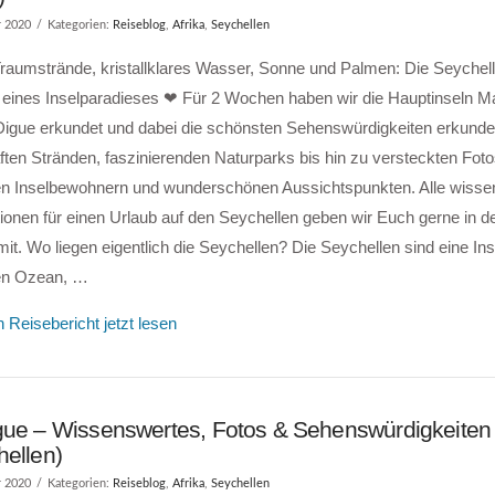
r 2020
Kategorien:
Reiseblog
,
Afrika
,
Seychellen
raumstrände, kristallklares Wasser, Sonne und Palmen: Die Seychell
f eines Inselparadieses ❤ Für 2 Wochen haben wir die Hauptinseln M
Digue erkundet und dabei die schönsten Sehenswürdigkeiten erkunde
ten Stränden, faszinierenden Naturparks bis hin zu versteckten Foto
hen Inselbewohnern und wunderschönen Aussichtspunkten. Alle wiss
ionen für einen Urlaub auf den Seychellen geben wir Euch gerne in 
mit. Wo liegen eigentlich die Seychellen? Die Seychellen sind eine In
en Ozean, …
 Reisebericht jetzt lesen
gue – Wissenswertes, Fotos & Sehenswürdigkeiten
hellen)
r 2020
Kategorien:
Reiseblog
,
Afrika
,
Seychellen