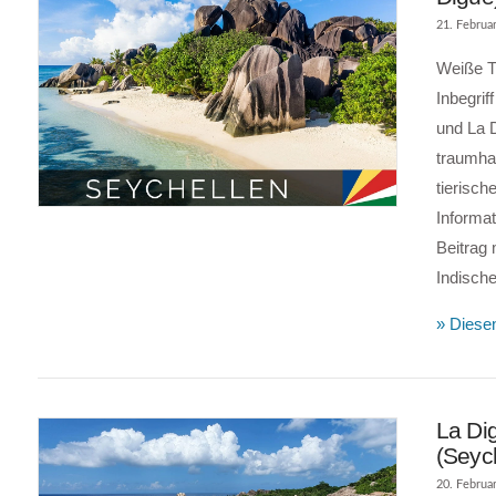
21. Februa
Weiße T
Inbegrif
und La 
traumhaf
tierisc
Informat
Beitrag 
Indisch
» Diesen
La Di
(Seyc
20. Februa