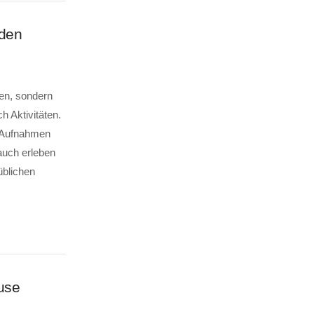
nden
ten, sondern
h Aktivitäten.
n Aufnahmen
auch erleben
üblichen
use