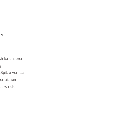
ue
ch für unseren
g
 Spitze von La
erreichen
ob wir die
n …