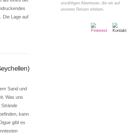
unzähligen Abenteuer, die wir auf
indruckendes
unseren Reisen erleben.
. Die Lage auf
Seychellen)
chem Sand und
eit. Was uns
e Strände
befinden, kann
Digue gibt es
anntesten