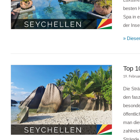
besten 
VIEW POST
Spa in e
der Inse
» Diesen
Top 10
19. Februa
Die Str
den fasz
besonder
öffentli
man dies
zahlreic
VIEW POST
Strände