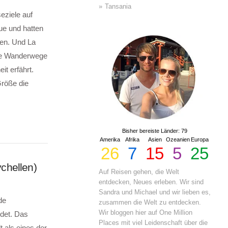
Tansania
eziele auf
ue und hatten
den. Und La
nde Wanderwege
it erfährt.
Größe die
Bisher bereiste Länder: 79
Amerika
Afrika
Asien
Ozeanien
Europa
26
7
15
5
25
chellen)
Auf Reisen gehen, die Welt
entdecken, Neues erleben. Wir sind
Sandra und Michael und wir lieben es,
de
zusammen die Welt zu entdecken.
Wir bloggen hier auf One Million
ndet. Das
Places mit viel Leidenschaft über die
 als eines der