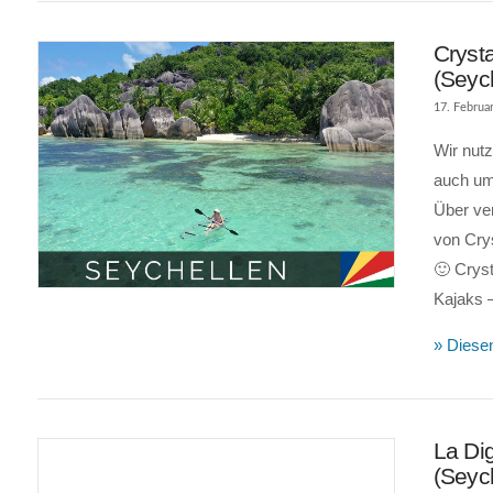
Cryst
(Seyc
17. Februa
Wir nutz
auch um 
Über ve
von Crys
VIEW POST
🙂 Cryst
Kajaks 
» Diesen
La Di
(Seyc