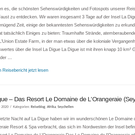
en es, die schönsten Sehenswürdigkeiten und Fotospots unserer Reis
aust zu entdecken. Wir waren insgesamt 3 Tage auf der Insel La Dig
enügend Zeit, einige der bekanntesten Sehenswürdigkeiten zu erkun
at tatsächlich Einiges zu bieten: Traumhafte Strände, atemberaube
L’Union Estate Farm, in der man etwas über die koloniale Vergangenhe
ertes über die Insel La Digue La Digue ist mit ihren knapp 10 km² 
 der …
 Reisebericht jetzt lesen
gue – Das Resort Le Domaine de L’Orangeraie (Sey
r 2020
Kategorien:
Reiseblog
,
Afrika
,
Seychellen
letzte Nacht auf La Digue haben wir im wunderschönen Le Domaine 
raie Resort & Spa verbracht, das sich im Nordwesten der Insel befi
ort Le Domaine de L’Orangeraie Das Le Domaine de l’Orangeraie gilt