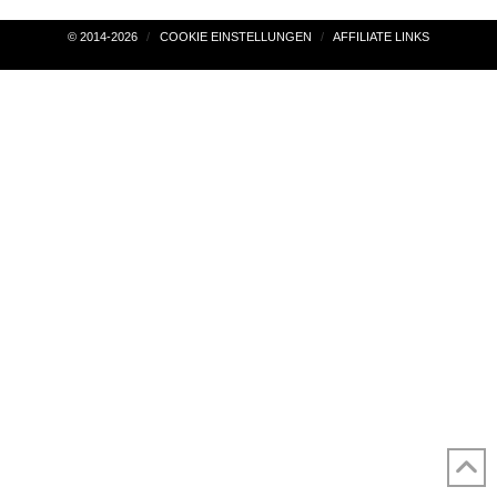
Beitragsnavigation
© 2014-2026
COOKIE EINSTELLUNGEN
AFFILIATE LINKS