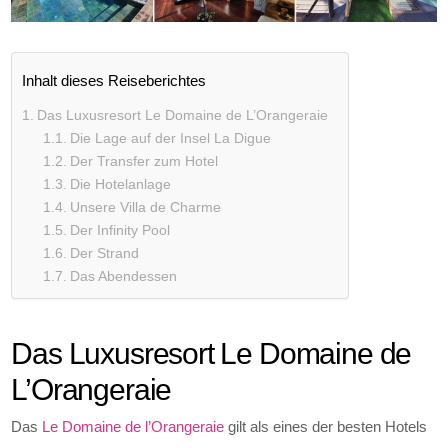
Inhalt dieses Reiseberichtes
Das Luxusresort Le Domaine de L’Orangeraie
Die Lage auf der Insel La Digue
Der Transfer zum Hotel
Die Hotelanlage
Unsere Villa de Charme
Der Infinity Pool
Der Strand
Das Abendessen
Das Luxusresort Le Domaine de
L’Orangeraie
Das
Le Domaine de l’Orangeraie
gilt als eines der besten Hotels