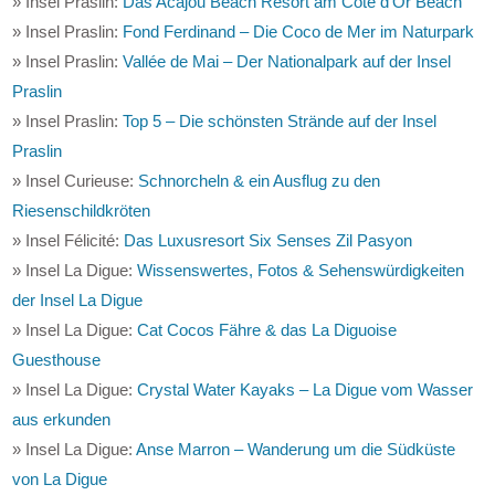
» Insel Praslin:
Das Acajou Beach Resort am Côte d'Or Beach
» Insel Praslin:
Fond Ferdinand – Die Coco de Mer im Naturpark
» Insel Praslin:
Vallée de Mai – Der Nationalpark auf der Insel
Praslin
» Insel Praslin:
Top 5 – Die schönsten Strände auf der Insel
Praslin
» Insel Curieuse:
Schnorcheln & ein Ausflug zu den
Riesenschildkröten
» Insel Félicité:
Das Luxusresort Six Senses Zil Pasyon
» Insel La Digue:
Wissenswertes, Fotos & Sehenswürdigkeiten
der Insel La Digue
» Insel La Digue:
Cat Cocos Fähre & das La Diguoise
Guesthouse
» Insel La Digue:
Crystal Water Kayaks – La Digue vom Wasser
aus erkunden
» Insel La Digue:
Anse Marron – Wanderung um die Südküste
von La Digue