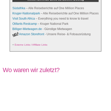
Weiterführende Links zu diesem Beitrag
Südafrika
– Alle Reiseberichte auf One Million Places
Kruger-Nationalpark
– Alle Reiseberichte auf One Million Places
Visit South Africa
– Everything you need to know to travel
Olifants Restcamp
– Kruger National Park
Billiger-Mietwagen.de
- Günstige Mietwagen
Amazon Storefront
- Unsere Reise- & Fotoausrüstung
=
Externe Links / Affiliate Links
Wo waren wir zuletzt?