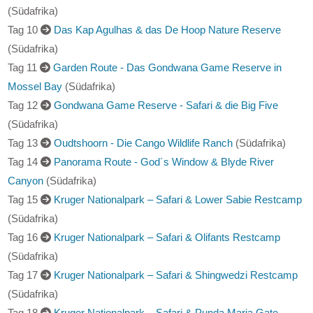
Tag 09
Betty’s Bay - Die Pinguinkolonie am Stony Point
(Südafrika)
Tag 10
Das Kap Agulhas & das De Hoop Nature Reserve
(Südafrika)
Tag 11
Garden Route - Das Gondwana Game Reserve in
Mossel Bay
(Südafrika)
Tag 12
Gondwana Game Reserve - Safari & die Big Five
(Südafrika)
Tag 13
Oudtshoorn - Die Cango Wildlife Ranch
(Südafrika)
Tag 14
Panorama Route - God´s Window & Blyde River
Canyon
(Südafrika)
Tag 15
Kruger Nationalpark – Safari & Lower Sabie Restcamp
(Südafrika)
Tag 16
Kruger Nationalpark – Safari & Olifants Restcamp
(Südafrika)
Tag 17
Kruger Nationalpark – Safari & Shingwedzi Restcamp