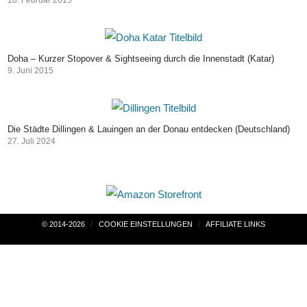
Mit der Fähre von San Pedro (Belize) nach Chetumal (Mexiko)
18. Februar 2015
Doha – Kurzer Stopover & Sightseeing durch die Innenstadt (Katar)
9. Juni 2015
Die Städte Dillingen & Lauingen an der Donau entdecken (Deutschland)
27. Juli 2024
Beitragsnavigation
© 2014-2026
COOKIE EINSTELLUNGEN
AFFILIATE LINKS