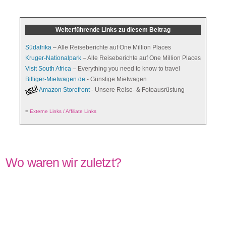
(Sambia)
Weiterführende Links zu diesem Beitrag
Südafrika
– Alle Reiseberichte auf One Million Places
Kruger-Nationalpark
– Alle Reiseberichte auf One Million Places
Visit South Africa
– Everything you need to know to travel
Billiger-Mietwagen.de
- Günstige Mietwagen
Amazon Storefront
- Unsere Reise- & Fotoausrüstung
=
Externe Links / Affiliate Links
Wo waren wir zuletzt?