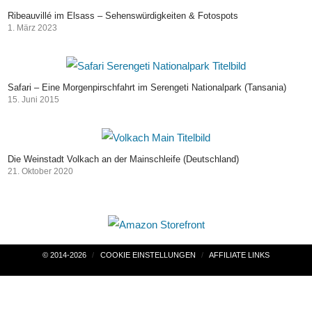
Ribeauvillé im Elsass – Sehenswürdigkeiten & Fotospots
1. März 2023
Safari – Eine Morgenpirschfahrt im Serengeti Nationalpark (Tansania)
15. Juni 2015
Die Weinstadt Volkach an der Mainschleife (Deutschland)
21. Oktober 2020
Beitragsnavigation
© 2014-2026
COOKIE EINSTELLUNGEN
AFFILIATE LINKS