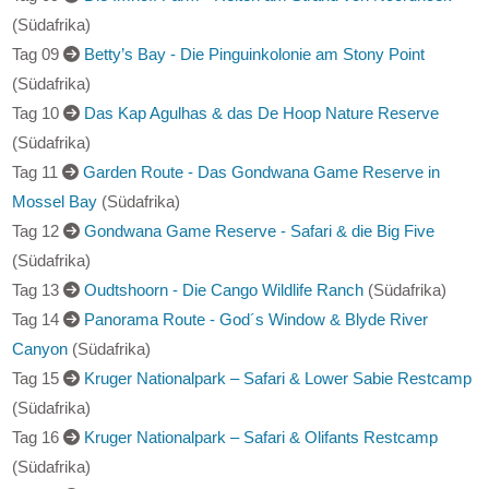
(Südafrika)
Tag 09
Die Imhoff Farm - Reiten am Strand von Noordhoek
(Südafrika)
Tag 09
Betty’s Bay - Die Pinguinkolonie am Stony Point
(Südafrika)
Tag 10
Das Kap Agulhas & das De Hoop Nature Reserve
(Südafrika)
Tag 11
Garden Route - Das Gondwana Game Reserve in
Mossel Bay
(Südafrika)
Tag 12
Gondwana Game Reserve - Safari & die Big Five
(Südafrika)
Tag 13
Oudtshoorn - Die Cango Wildlife Ranch
(Südafrika)
Tag 14
Panorama Route - God´s Window & Blyde River
Canyon
(Südafrika)
Tag 15
Kruger Nationalpark – Safari & Lower Sabie Restcamp
(Südafrika)
Tag 16
Kruger Nationalpark – Safari & Olifants Restcamp