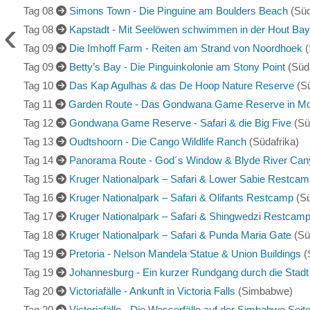
Tag 08
Simons Town - Die Pinguine am Boulders Beach
(Süd
‹
Tag 08
Kapstadt - Mit Seelöwen schwimmen in der Hout Bay
Tag 09
Die Imhoff Farm - Reiten am Strand von Noordhoek
(
Tag 09
Betty’s Bay - Die Pinguinkolonie am Stony Point
(Süda
Tag 10
Das Kap Agulhas & das De Hoop Nature Reserve
(Sü
Tag 11
Garden Route - Das Gondwana Game Reserve in Mo
Tag 12
Gondwana Game Reserve - Safari & die Big Five
(Sü
Tag 13
Oudtshoorn - Die Cango Wildlife Ranch
(Südafrika)
Tag 14
Panorama Route - God´s Window & Blyde River Can
Tag 15
Kruger Nationalpark – Safari & Lower Sabie Restcam
Tag 16
Kruger Nationalpark – Safari & Olifants Restcamp
(Sü
Tag 17
Kruger Nationalpark – Safari & Shingwedzi Restcam
Tag 18
Kruger Nationalpark – Safari & Punda Maria Gate
(Sü
Tag 19
Pretoria - Nelson Mandela Statue & Union Buildings
(
Tag 19
Johannesburg - Ein kurzer Rundgang durch die Stadt
Tag 20
Victoriafälle - Ankunft in Victoria Falls
(Simbabwe)
Tag 20
Victoriafälle - Die Wasserfälle auf der Simbabwe Seit