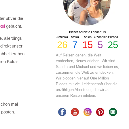
er übver die
tel
gebucht.
Bisher bereiste Länder: 79
Amerika
Afrika
Asien
Ozeanien
Europa
, allerdings
26
7
15
5
25
direkt unser
abbeltierchen
Auf Reisen gehen, die Welt
entdecken, Neues erleben. Wir sind
enen Kuka-
Sandra und Michael und wir lieben es,
zusammen die Welt zu entdecken.
Wir bloggen hier auf One Million
Places mit viel Leidenschaft über die
unzähligen Abenteuer, die wir auf
unseren Reisen erleben.
 schon mal
 posten.