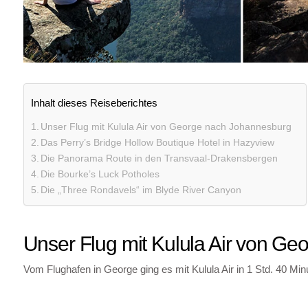
Inhalt dieses Reiseberichtes
Unser Flug mit Kulula Air von George nach Johannesburg
Das Perry’s Bridge Hollow Boutique Hotel in Hazyview
Die Panorama Route in den Transvaal-Drakensbergen
Die Bourke’s Luck Potholes
Die „Three Rondavels“ im Blyde River Canyon
Unser Flug mit Kulula Air von G
Vom Flughafen in George ging es mit Kulula Air in 1 Std. 40 M