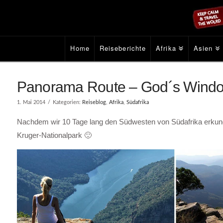
Home
Reiseberichte
Afrika
Asien
Panorama Route – God´s Window
1. Mai 2014
Kategorien:
Reiseblog
,
Afrika
,
Südafrika
Nachdem wir 10 Tage lang den Südwesten von Südafrika erkunde
Kruger-Nationalpark 🙂