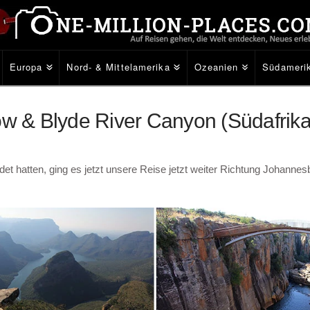
Europa
Nord- & Mittelamerika
Ozeanien
Südameri
 & Blyde River Canyon (Südafrika
t hatten, ging es jetzt unsere Reise jetzt weiter Richtung Johanne