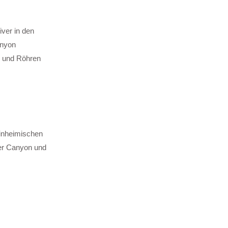
ver in den
anyon
) und Röhren
Einheimischen
der Canyon und