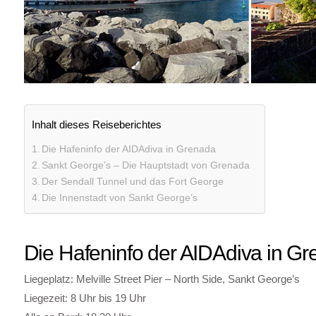
Inhalt dieses Reiseberichtes
Die Hafeninfo der AIDAdiva in Grenada
Sankt George’s – Die Hauptstadt von Grenada
Der Sendall Tunnel und das Fort George
Die Innenstadt von Sankt George’s
Die Hafeninfo der AIDAdiva in G
Liegeplatz: Melville Street Pier – North Side, Sankt George’s
Liegezeit: 8 Uhr bis 19 Uhr