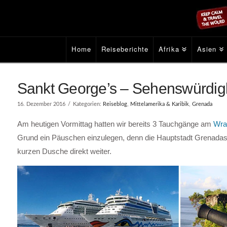
Home
Reiseberichte
Afrika
Asien
Sankt George’s – Sehenswürdigk
16. Dezember 2016
Kategorien:
Reiseblog
,
Mittelamerika & Karibik
,
Grenada
Am heutigen Vormittag hatten wir bereits 3 Tauchgänge am
Wra
Grund ein Päuschen einzulegen, denn die Hauptstadt Grenada
kurzen Dusche direkt weiter.