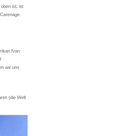
ben ist, ist
n Carenage.
rikan Ivan
9
en wir uns
ren (die Welt