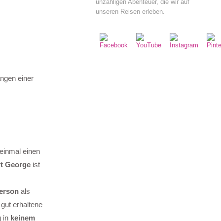
unzähligen Abenteuer, die wir auf
unseren Reisen erleben.
ängen einer
 einmal einen
t George
ist
Person
als
gut erhaltene
g in
keinem