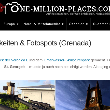
Europa
Nord- & Mittelamerika
Ozeanien
Südameri
eiten & Fotospots (Grenada)
ck der Veronica L
und dem
Unterwasser-Skulpturenpark
gemacht. Fü
s –
St. George’s
– musste ja auch noch besichtigt werden. Also ging 