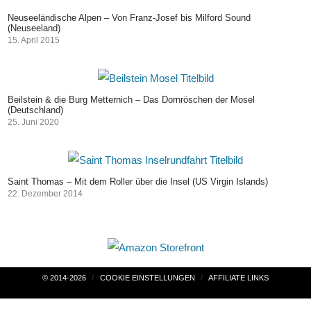
Neuseeländische Alpen – Von Franz-Josef bis Milford Sound
(Neuseeland)
15. April 2015
Beilstein & die Burg Metternich – Das Dornröschen der Mosel
(Deutschland)
25. Juni 2020
Saint Thomas – Mit dem Roller über die Insel (US Virgin Islands)
22. Dezember 2014
Beitragsnavigation
© 2014-2026
COOKIE EINSTELLUNGEN
AFFILIATE LINKS