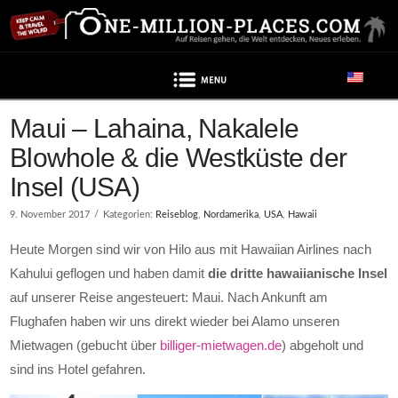
Navigation
Maui – Lahaina, Nakalele
Blowhole & die Westküste der
Insel (USA)
9. November 2017
Kategorien:
Reiseblog
,
Nordamerika
,
USA
,
Hawaii
Heute Morgen sind wir von Hilo aus mit Hawaiian Airlines nach
Kahului geflogen und haben damit
die dritte hawaiianische Insel
auf unserer Reise angesteuert: Maui. Nach Ankunft am
Flughafen haben wir uns direkt wieder bei Alamo unseren
Mietwagen (gebucht über
billiger-mietwagen.de
) abgeholt und
sind ins Hotel gefahren.