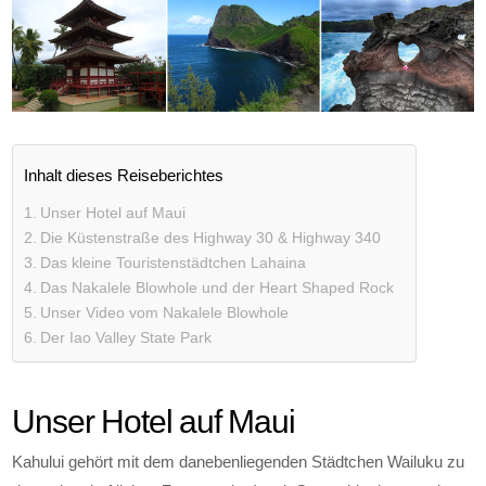
Inhalt dieses Reiseberichtes
Unser Hotel auf Maui
Die Küstenstraße des Highway 30 & Highway 340
Das kleine Touristenstädtchen Lahaina
Das Nakalele Blowhole und der Heart Shaped Rock
Unser Video vom Nakalele Blowhole
Der Iao Valley State Park
Unser Hotel auf Maui
Kahului gehört mit dem danebenliegenden Städtchen Wailuku zu