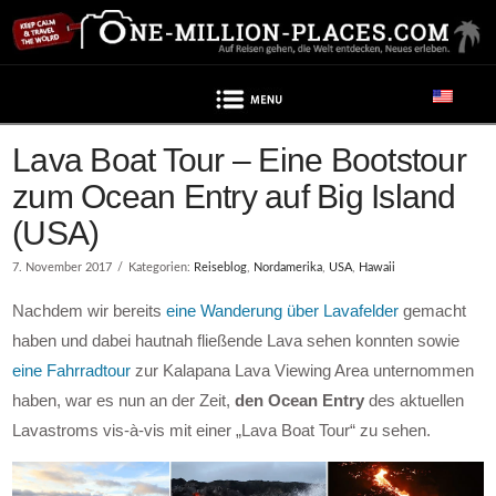
Navigation
Lava Boat Tour – Eine Bootstour
zum Ocean Entry auf Big Island
(USA)
7. November 2017
Kategorien:
Reiseblog
,
Nordamerika
,
USA
,
Hawaii
Nachdem wir bereits
eine Wanderung über Lavafelder
gemacht
haben und dabei hautnah fließende Lava sehen konnten sowie
eine Fahrradtour
zur Kalapana Lava Viewing Area unternommen
haben, war es nun an der Zeit,
den Ocean Entry
des aktuellen
Lavastroms vis-à-vis mit einer „Lava Boat Tour“ zu sehen.