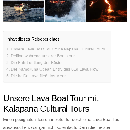
Inhalt dieses Reiseberichtes
Unsere Lava Boat Tour mit Kalapana Cultural Tours
Delfine während unserer Bootstour
Die Fahrt entlang der Küste
Der Kamokuna Ocean Entry des 61g Lava Flow
Die heiße Lava fließt ins Meer
Unsere Lava Boat Tour mit
Kalapana Cultural Tours
Einen geeigneten Tourenanbieter für solch eine Lava Boat Tour
auszusuchen, war gar nicht so einfach. Denn die meisten