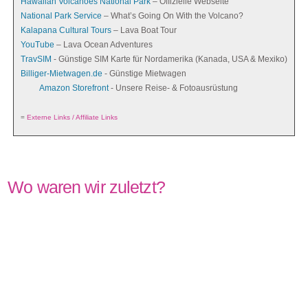
Hawaiian Volcanoes National Park
– Offizielle Webseite
National Park Service
– What’s Going On With the Volcano?
Kalapana Cultural Tours
– Lava Boat Tour
YouTube
– Lava Ocean Adventures
TravSIM
- Günstige SIM Karte für Nordamerika (Kanada, USA & Mexiko)
Billiger-Mietwagen.de
- Günstige Mietwagen
Amazon Storefront
- Unsere Reise- & Fotoausrüstung
=
Externe Links / Affiliate Links
Wo waren wir zuletzt?