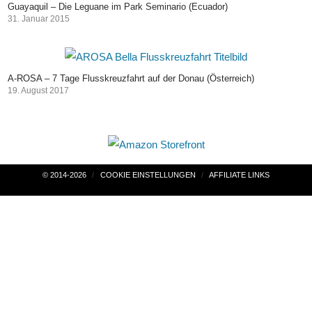
Guayaquil – Die Leguane im Park Seminario (Ecuador)
31. Januar 2015
A-ROSA – 7 Tage Flusskreuzfahrt auf der Donau (Österreich)
19. August 2017
Beitragsnavigation
© 2014-2026
COOKIE EINSTELLUNGEN
AFFILIATE LINKS