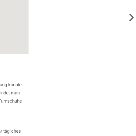
›
rung konnte
findet man
 Turnschuhe
r tägliches