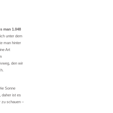
s man 1.048
lich unter dem
te man hinter
ine Art
n
ivweg, den wir
h.
Die Sonne
 daher ist es
r zu schauen –