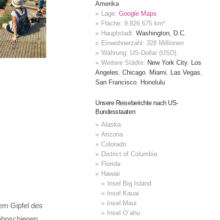
Amerika
Lage:
Google Maps
Fläche: 9.826.675 km²
Hauptstadt:
Washington, D.C.
Einwohnerzahl: 328 Millionen
Währung: US-Dollar (USD)
Weitere Städte:
New York City
,
Los
Angeles
,
Chicago
,
Miami
,
Las Vegas
,
San Francisco
,
Honolulu
Unsere Reiseberichte nach US-
Bundesstaaten
Alaska
Arizona
Colorado
District of Columbia
Florida
Hawaii
Insel Big Island
Insel Kauai
Insel Maui
em Gipfel des
Insel O´ahu
ahnschienen