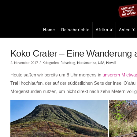
Home
Reiseberichte
Afrika
Asien
Koko Crater – Eine Wanderung 
2. November 2017
Kategorien:
Reiseblog
,
Nordamerika
,
USA
,
Hawaii
Heute saßen wir bereits um 8 Uhr morgens in
unserem Mietwa
Trail
hochlaufen, der auf der südöstlichen Seite der Insel Oʻahu 
Morgenstunden nutzen, um nicht direkt nach zehn Metern völlig