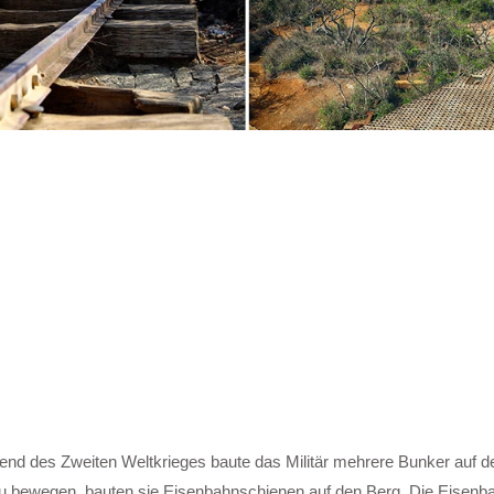
end des Zweiten Weltkrieges baute das Militär mehrere Bunker auf d
u bewegen, bauten sie Eisenbahnschienen auf den Berg. Die Eisenb