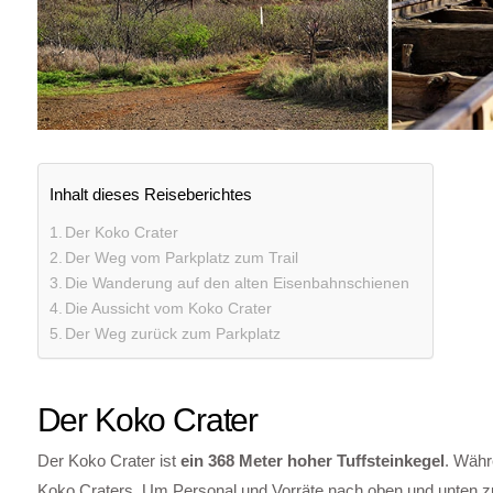
Inhalt dieses Reiseberichtes
Der Koko Crater
Der Weg vom Parkplatz zum Trail
Die Wanderung auf den alten Eisenbahnschienen
Die Aussicht vom Koko Crater
Der Weg zurück zum Parkplatz
Der Koko Crater
Der Koko Crater ist
ein 368 Meter hoher Tuffsteinkegel
. Währ
Koko Craters. Um Personal und Vorräte nach oben und unten z