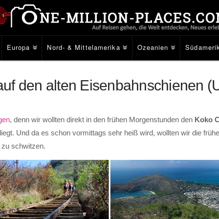
Europa
Nord- & Mittelamerika
Ozeanien
Südameri
auf den alten Eisenbahnschienen (
gen
, denn wir wollten direkt in den frühen Morgenstunden den
Koko C
liegt. Und da es schon vormittags sehr heiß wird, wollten wir die früh
 zu schwitzen.