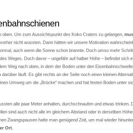
senbahnschienen
ach oben. Um zum Aussichtspunkt des Koko Craters zu gelangen,
mus
l vorher nicht wussten. Dann hätten wir unsere Motivation wahrschein
 normal, auch wenn die Sonne schon brannte. Doch umso mehr Schrit
t des Weges. Doch davor – ungefähr auf halber Höhe – befindet sich e
uf dem Weg nach oben, in dem der Boden unter den Eisenbahnschwelle
rüber läuft. Es gibt rechts an der Seite noch einen kleinen Alternat
inen Umweg um die „Brücke“ machen und hat festen Boden unter sic
ussten alle paar Meter anhalten, durchschnaufen und etwas trinken. 
en sind auch nicht alle im gleichem Abstand oder in derselben Höhe,
inen Zwangspausen hatte man genügend Zeit, um mal wieder hinunte
er Ort
.