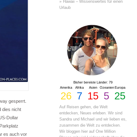
Hawaii – Wissenswertes für einen
Urlaub
Bisher bereiste Länder: 79
Amerika
Afrika
Asien
Ozeanien
Europa
26
7
15
5
25
hway gesperrt.
Auf Reisen gehen, die Welt
 dies nicht
entdecken, Neues erleben. Wir sind
US-Dollar
Sandra und Michael und wir lieben es,
zusammen die Welt zu entdecken.
Parkplatz
Wir bloggen hier auf One Million
r es auch vor