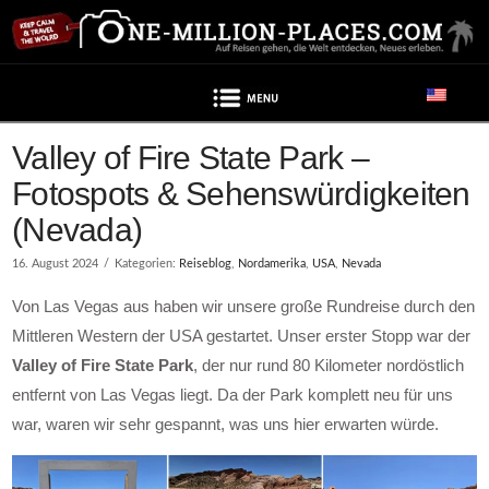
Navigation
Valley of Fire State Park –
Fotospots & Sehenswürdigkeiten
(Nevada)
16. August 2024
Kategorien:
Reiseblog
,
Nordamerika
,
USA
,
Nevada
Von Las Vegas aus haben wir unsere große Rundreise durch den
Mittleren Western der USA gestartet. Unser erster Stopp war der
Valley of Fire State Park
, der nur rund 80 Kilometer nordöstlich
entfernt von Las Vegas liegt. Da der Park komplett neu für uns
war, waren wir sehr gespannt, was uns hier erwarten würde.