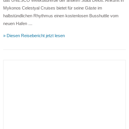
das UNESCO Weltkulturerbe der antiken Stadt Delos. Ankunft in
Mykonos Celestyal Cruises bietet für seine Gäste im
halbstündlichen Rhythmus einen kostenlosen Busshuttle vom
neuen Hafen …
» Diesen Reisebericht jetzt lesen
VIEW POST