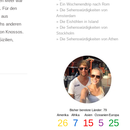
hen Meer war
Ein Wochenendtrip nach Rom
t. Für den
Die Sehenswürdigkeiten von
Amsterdam
x aus
Die Eishöhlen in Island
chs anderen
Die Sehenswürdigkeiten von
von Knossos.
Stockholm
Die Sehenswürdigkeiten von Athen
zilien,
Bisher bereiste Länder: 79
Amerika
Afrika
Asien
Ozeanien
Europa
26
7
15
5
25