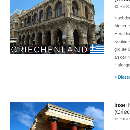
12. Mai 20
Nachdem
Museum i
Herakli
Koules a
größte S
an der 
Hafenge
» Diesen
Insel
(Grie
12. Mai 20