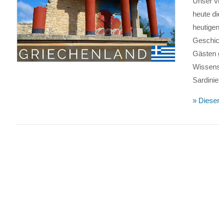
Unser vi
heute di
heutige
VIEW POST
Geschich
Gästen 
Wissensw
Sardini
» Diesen