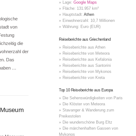
Lage:
Google Maps
Fläche: 131.957 km²
Hauptstadt:
Athen
ologische
Einwohnerzahl: 10,7 Millionen
stadt von
Währung: Euro (EUR)
Festung
Reiseberichte aus Griechenland
chzeitig die
Reiseberichte aus Athen
nwohnerzahl der
Reiseberichte von Meteora
Reiseberichte aus Kefalonia
en. Das
Reiseberichte aus Santorini
 haben …
Reiseberichte von Mykonos
Reiseberichte von Kreta
Top 10 Reiseberichte aus Europa
Die Sehenswürdigkeiten von Paris
Die Klöster von Meteora
es Museum
Stavanger & Wanderung zum
Preikestolen
Die wunderschöne Burg Eltz
Die märchenhaften Gassen von
Mykonos