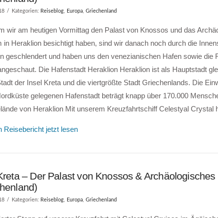
18
Kategorien:
Reiseblog
,
Europa
,
Griechenland
 wir am heutigen Vormittag den Palast von Knossos und das Archä
n Heraklion besichtigt haben, sind wir danach noch durch die Innen
on geschlendert und haben uns den venezianischen Hafen sowie die 
ngeschaut. Die Hafenstadt Heraklion Heraklion ist als Hauptstadt glei
tadt der Insel Kreta und die viertgrößte Stadt Griechenlands. Die Ei
Nordküste gelegenen Hafenstadt beträgt knapp über 170.000 Mensch
lände von Heraklion Mit unserem Kreuzfahrtschiff Celestyal Crystal
 Reisebericht jetzt lesen
 Kreta – Der Palast von Knossos & Archäologisch
chenland)
18
Kategorien:
Reiseblog
,
Europa
,
Griechenland