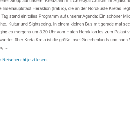
erter Stopp auf unserer Kreuzfahrt mit Celestyal Cruises im Ägäisc
e Inselhauptstadt Heraklion (Iraklio), die an der Nordküste Kretas lieg
n Tag stand ein tolles Programm auf unserer Agenda: Ein schöner Mi
te, Kultur und Sightseeing. In einem kleinen Bus mit gerade mal se
ging es morgens um 8.30 Uhr vom Hafen Heraklion los zum Palast 
ertes über Kreta Kreta ist die größe Insel Griechenlands und nach Si
en, …
 Reisebericht jetzt lesen