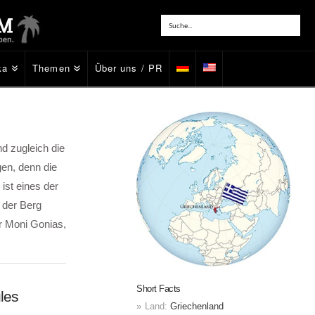
ka
Themen
Über uns / PR
nd zugleich die
en, denn die
ist eines der
 der Berg
r Moni Gonias,
Short Facts
les
Land:
Griechenland