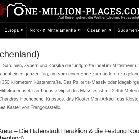
Europa
Nord- & Mittelamerika
Ozeanien
Südameri
echenland)
, Sardinien, Zypern und Korsika die fünftgrößte Insel im Mittelmeer u
 braucht einen ganzen Tag, um vom einen Ende zum anderen zu gelang
350 Kilometern Küstenstraße. Das Psiloritis-Massiv oder Idagebirge 
ittelmeerinsel. Der höchste Gipfel des Massivs ist mit 2.456 Metern
e Chandrás-Hochebene, Knossos, das Kloster Moni Arkádi, das Kloste
es Kastell von Frangokastello.
Kreta – Die Hafenstadt Heraklion & die Festung Kou
chenland)