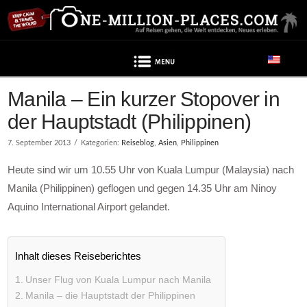
Navigation
Manila – Ein kurzer Stopover in
der Hauptstadt (Philippinen)
7. September 2013
Kategorien:
Reiseblog
,
Asien
,
Philippinen
Heute sind wir um 10.55 Uhr von Kuala Lumpur (Malaysia) nach
Manila (Philippinen) geflogen und gegen 14.35 Uhr am Ninoy
Aquino International Airport gelandet.
Inhalt dieses Reiseberichtes
Unser Flug von Kuala Lumpur nach Manila
Manila – die Hauptstadt der Philippinen