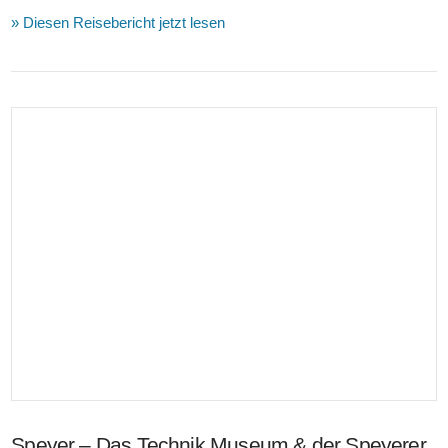
» Diesen Reisebericht jetzt lesen
VIEW POST
Speyer – Das Technik Museum & der Speyerer