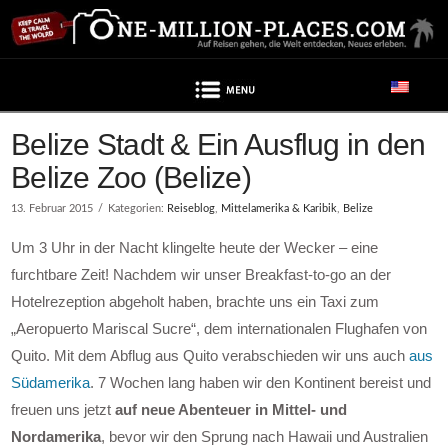
Navigation
Belize Stadt & Ein Ausflug in den
Belize Zoo (Belize)
13. Februar 2015
Kategorien:
Reiseblog
,
Mittelamerika & Karibik
,
Belize
Um 3 Uhr in der Nacht klingelte heute der Wecker – eine
furchtbare Zeit! Nachdem wir unser Breakfast-to-go an der
Hotelrezeption abgeholt haben, brachte uns ein Taxi zum
„Aeropuerto Mariscal Sucre“, dem internationalen Flughafen von
Quito. Mit dem Abflug aus Quito verabschieden wir uns auch
aus
Südamerika
. 7 Wochen lang haben wir den Kontinent bereist und
freuen uns jetzt
auf neue Abenteuer in Mittel- und
Nordamerika
, bevor wir den Sprung nach Hawaii und Australien