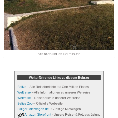
DAS BARON BLISS LIGHTHOUSE
Weiterführende Links zu diesem Beitrag
Belize
– Alle Reiseberichte auf One Million Places
Weltreise
– Alle Informationen zu unserer Weltreise
Weltreise
– Reiseberichte unserer Weltreise
Belize Zoo
– Offizielle Webseite
Billiger-Mietwagen.de
- Günstige Mietwagen
Amazon Storefront
- Unsere Reise- & Fotoausrüstung