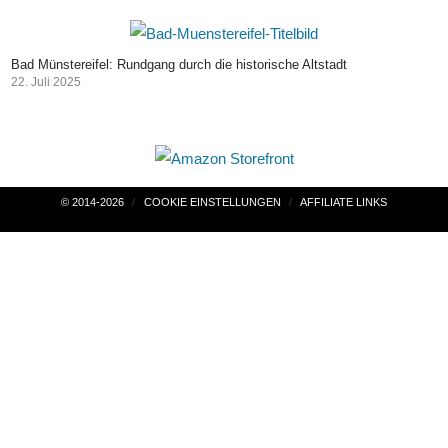
Bad Münstereifel: Rundgang durch die historische Altstadt
22. Juli 2025
Beitragsnavigation
© 2014-2026
COOKIE EINSTELLUNGEN
AFFILIATE LINKS