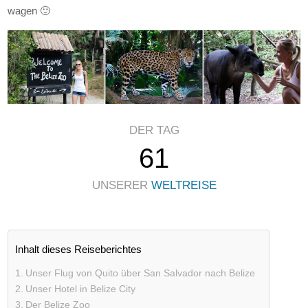
wagen 🙂
DER TAG
61
UNSERER
WELTREISE
Inhalt dieses Reiseberichtes
Unser Flug von Quito über San Salvador nach Belize
Unser Hotel in Belize City
Der Belize Zoo