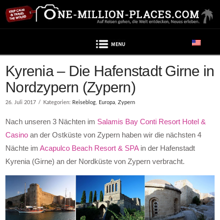
Navigation
Kyrenia – Die Hafenstadt Girne in
Nordzypern (Zypern)
26. Juli 2017
Kategorien:
Reiseblog
,
Europa
,
Zypern
Nach unseren 3 Nächten im
Salamis Bay Conti Resort Hotel &
Casino
an der Ostküste von Zypern haben wir die nächsten 4
Nächte im
Acapulco Beach Resort & SPA
in der Hafenstadt
Kyrenia (Girne) an der Nordküste von Zypern verbracht.