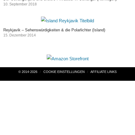
10. September 2018
Reykjavik – Sehenswürdigkeiten & die Polarlichter (Island)
15. Dezember 2014
Beitragsnavigation
© 2014-2026
COOKIE EINSTELLUNGEN
AFFILIATE LINKS