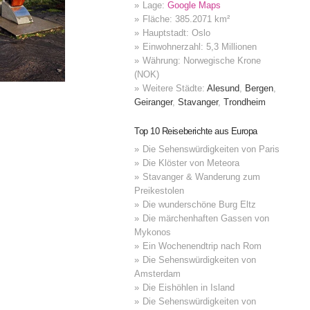
Lage:
Google Maps
Fläche: 385.2071 km²
Hauptstadt: Oslo
Einwohnerzahl: 5,3 Millionen
Währung: Norwegische Krone
(NOK)
Weitere Städte:
Alesund
,
Bergen
,
Geiranger
,
Stavanger
,
Trondheim
Top 10 Reiseberichte aus Europa
Die Sehenswürdigkeiten von Paris
Die Klöster von Meteora
Stavanger & Wanderung zum
Preikestolen
Die wunderschöne Burg Eltz
Die märchenhaften Gassen von
Mykonos
Ein Wochenendtrip nach Rom
Die Sehenswürdigkeiten von
Amsterdam
Die Eishöhlen in Island
Die Sehenswürdigkeiten von