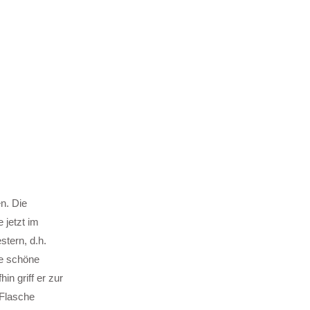
n. Die
 jetzt im
tern, d.h.
ne schöne
n griff er zur
 Flasche