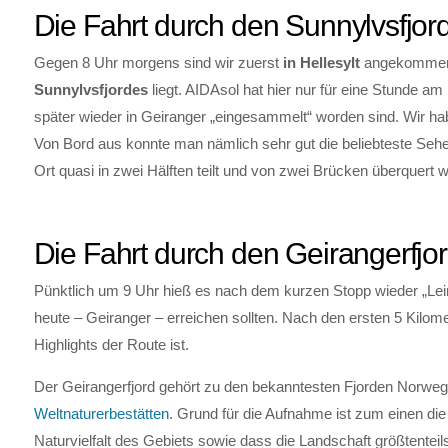
Die Fahrt durch den Sunnylvsfjord
Gegen 8 Uhr morgens sind wir zuerst
in Hellesylt
angekommen, 
Sunnylvsfjordes
liegt. AIDAsol hat hier nur für eine Stunde a
später wieder in Geiranger „eingesammelt“ worden sind. Wir h
Von Bord aus konnte man nämlich sehr gut die beliebteste Seh
Ort quasi in zwei Hälften teilt und von zwei Brücken überquert w
Die Fahrt durch den Geirangerfj
Pünktlich um 9 Uhr hieß es nach dem kurzen Stopp wieder „Leine
heute – Geiranger – erreichen sollten. Nach den ersten 5 Kilome
Highlights der Route ist.
Der Geirangerfjord gehört zu den bekanntesten Fjorden Norwegen
Weltnaturerbestätten
. Grund für die Aufnahme ist zum einen di
Naturvielfalt des Gebiets sowie dass die Landschaft größtenteils