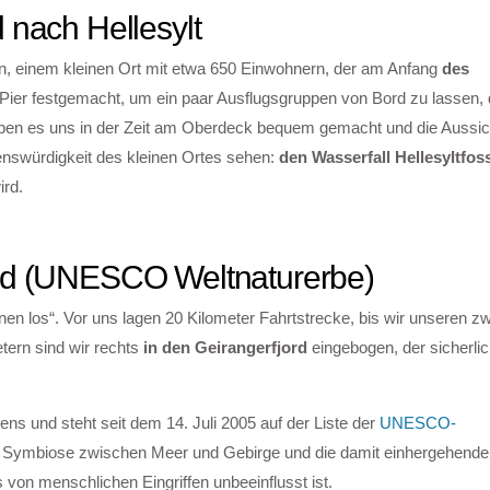
 nach Hellesylt
einem kleinen Ort mit etwa 650 Einwohnern, der am Anfang
des
m Pier festgemacht, um ein paar Ausflugsgruppen von Bord zu lassen, 
aben es uns in der Zeit am Oberdeck bequem gemacht und die Aussi
enswürdigkeit des kleinen Ortes sehen:
den Wasserfall Hellesyltfos
ird.
ord (UNESCO Weltnaturerbe)
n los“. Vor uns lagen 20 Kilometer Fahrtstrecke, bis wir unseren zwe
tern sind wir rechts
in den Geirangerfjord
eingebogen, der sicherlic
s und steht seit dem 14. Juli 2005 auf der Liste der
UNESCO-
e Symbiose zwischen Meer und Gebirge und die damit einhergehende 
 von menschlichen Eingriffen unbeeinflusst ist.