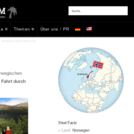
ka
Themen
Über uns / PR
Beitrag enthält Werbung
orwegischen
 Fahrt durch
Short Facts
Land:
Norwegen