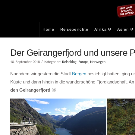
Home
Reiseberichte
Afrika
Asien
Der Geirangerfjord und unsere P
10. September 2018
Kategorien:
Reiseblog
,
Europa
,
Norwegen
Nachdem wir gestern die Stadt
Bergen
besichtigt hatten, ging 
Küste und dann hinein in die wunderschöne Fjordlandschaft. An
den Geirangerfjord
🙂