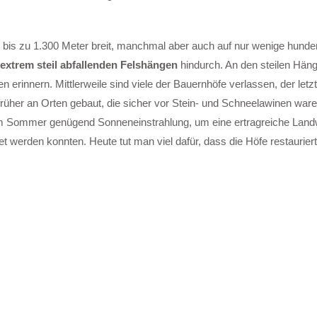
en bis zu 1.300 Meter breit, manchmal aber auch auf nur wenige hunde
extrem steil abfallenden Felshängen
hindurch. An den steilen Hän
 erinnern. Mittlerweile sind viele der Bauernhöfe verlassen, der let
rüher an Orten gebaut, die sicher vor Stein- und Schneelawinen war
 im Sommer genügend Sonneneinstrahlung, um eine ertragreiche Landw
et werden konnten. Heute tut man viel dafür, dass die Höfe restaurie