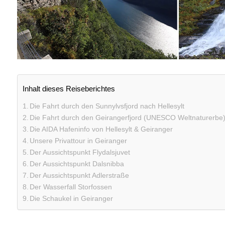
Inhalt dieses Reiseberichtes
Die Fahrt durch den Sunnylvsfjord nach Hellesylt
Die Fahrt durch den Geirangerfjord (UNESCO Weltnaturerbe
Die AIDA Hafeninfo von Hellesylt & Geiranger
Unsere Privattour in Geiranger
Der Aussichtspunkt Flydalsjuvet
Der Aussichtspunkt Dalsnibba
Der Aussichtspunkt Adlerstraße
Der Wasserfall Storfossen
Die Schaukel in Geiranger