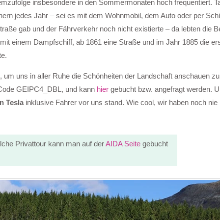
 demzufolge insbesondere in den Sommermonaten hoch frequentiert. 
ern jedes Jahr – sei es mit dem Wohnmobil, dem Auto oder per Schif
traße gab und der Fährverkehr noch nicht existierte – da lebten die 
 mit einem Dampfschiff, ab 1861 eine Straße und im Jahr 1885 die ers
te.
, um uns in aller Ruhe die Schönheiten der Landschaft anschauen z
den Code GEIPC4_DBL, und kann
hier
gebucht bzw. angefragt werden. Un
in Tesla
inklusive Fahrer vor uns stand. Wie cool, wir haben noch nie 
olche Privattour kann man auf der
AIDA Seite
gebucht