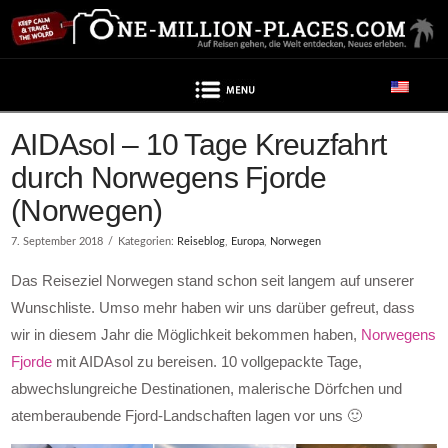
Navigation
Beitrag enthält Werbung
AIDAsol – 10 Tage Kreuzfahrt
durch Norwegens Fjorde
(Norwegen)
7. September 2018
Kategorien:
Reiseblog
,
Europa
,
Norwegen
Das Reiseziel Norwegen stand schon seit langem auf unserer
Wunschliste. Umso mehr haben wir uns darüber gefreut, dass
wir in diesem Jahr die Möglichkeit bekommen haben,
Norwegens
Fjorde
mit AIDAsol zu bereisen. 10 vollgepackte Tage,
abwechslungreiche Destinationen, malerische Dörfchen und
atemberaubende Fjord-Landschaften lagen vor uns 🙂