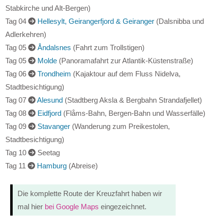
Stabkirche und Alt-Bergen)
Tag 04
Hellesylt, Geirangerfjord & Geiranger
(Dalsnibba und
Adlerkehren)
Tag 05
Åndalsnes
(Fahrt zum Trollstigen)
Tag 05
Molde
(Panoramafahrt zur Atlantik-Küstenstraße)
Tag 06
Trondheim
(Kajaktour auf dem Fluss Nidelva,
Stadtbesichtigung)
Tag 07
Alesund
(Stadtberg Aksla & Bergbahn Strandafjellet)
Tag 08
Eidfjord
(Flåms-Bahn, Bergen-Bahn und Wasserfälle)
Tag 09
Stavanger
(Wanderung zum Preikestolen,
Stadtbesichtigung)
Tag 10
Seetag
Tag 11
Hamburg
(Abreise)
Die komplette Route der Kreuzfahrt haben wir
mal hier
bei Google Maps
eingezeichnet.