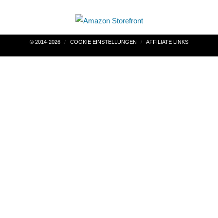
Beitragsnavigation
© 2014-2026
COOKIE EINSTELLUNGEN
AFFILIATE LINKS