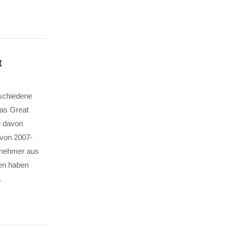
t
schiedene
das Great
e davon
von 2007-
ilnehmer aus
en haben
…