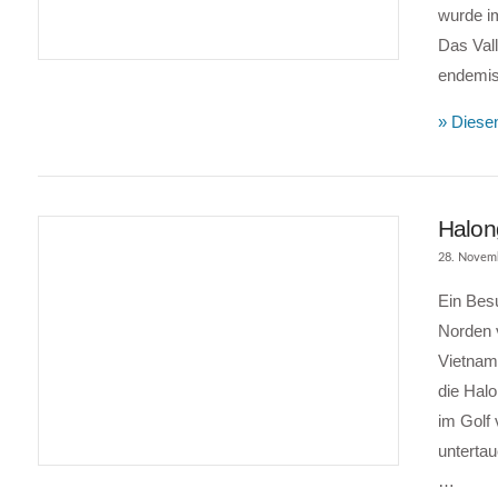
wurde i
Das Vall
endemi
» Diesen
Halon
28. Novem
Ein Besu
Norden v
Vietnam
die Halo
im Golf 
VIEW POST
unterta
…