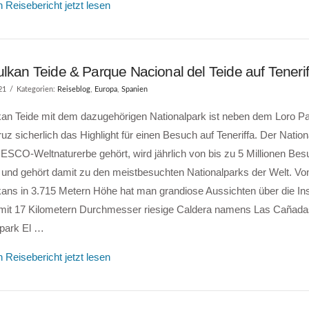
 Reisebericht jetzt lesen
lkan Teide & Parque Nacional del Teide auf Tenerif
21
Kategorien:
Reiseblog
,
Europa
,
Spanien
kan Teide mit dem dazugehörigen Nationalpark ist neben dem Loro Pa
uz sicherlich das Highlight für einen Besuch auf Teneriffa. Der Nation
SCO-Weltnaturerbe gehört, wird jährlich von bis zu 5 Millionen Bes
 und gehört damit zu den meistbesuchten Nationalparks der Welt. Von
ans in 3.715 Metern Höhe hat man grandiose Aussichten über die Inse
 mit 17 Kilometern Durchmesser riesige Caldera namens Las Cañada
lpark El …
 Reisebericht jetzt lesen