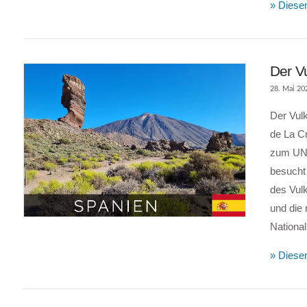
» Diesen
Der Vu
28. Mai 20
Der Vul
de La Cr
zum UNE
besucht
des Vulk
VIEW POST
und die
Nationa
» Diesen