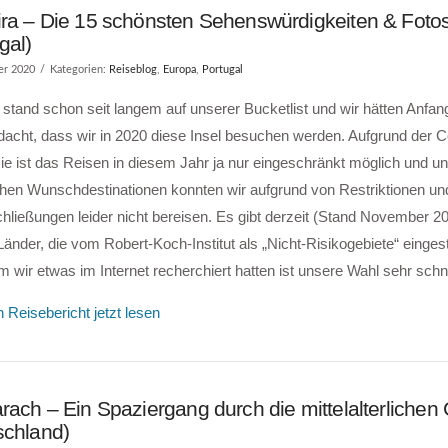
ra – Die 15 schönsten Sehenswürdigkeiten & Foto
gal)
er 2020
Kategorien:
Reiseblog
,
Europa
,
Portugal
stand schon seit langem auf unserer Bucketlist und wir hätten Anfa
dacht, dass wir in 2020 diese Insel besuchen werden. Aufgrund der 
e ist das Reisen in diesem Jahr ja nur eingeschränkt möglich und u
chen Wunschdestinationen konnten wir aufgrund von Restriktionen un
ließungen leider nicht bereisen. Es gibt derzeit (Stand November 20
änder, die vom Robert-Koch-Institut als „Nicht-Risikogebiete“ einges
wir etwas im Internet recherchiert hatten ist unsere Wahl sehr schn
 Reisebericht jetzt lesen
rach – Ein Spaziergang durch die mittelalterliche
schland)