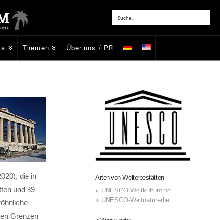
ka
Themen
Über uns / PR
20), die in
Arten von Welterbestätten
ätten und 39
UNESCO-Weltkulturerbe
UNESCO-Weltnaturerbe
wöhnliche
nalen Grenzen