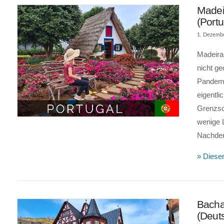
Madei
(Portu
1. Dezemb
Madeira 
nicht ge
Pandemi
eigentli
VIEW POST
Grenzsch
wenige L
Nachdem 
» Diesen
Bacha
(Deut