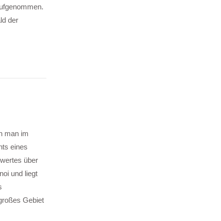
 aufgenommen.
ld der
nn man im
hts eines
swertes über
oi und liegt
s
großes Gebiet