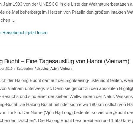
m Jahr 1983 von der UNESCO in die Liste der Weltnaturerbestätten
ée de Mai beherbergt im Herzen von Praslin den größten intakten Wa
schen …
 Reisebericht jetzt lesen
g Bucht – Eine Tagesausflug von Hanoi (Vietnam)
ber 2019
Kategorien:
Reiseblog
,
Asien
,
Vietnam
ch der Halong Bucht darf auf der Sightseeing-Liste nicht fehlen, we
on Vietnam unterwegs ist. Denn sie gehört zu den absoluten Highlig
-Besuchs und sind einer der sieben Weltwundern der Natur. Wissen
ng-Bucht Die Halong Bucht befindet sich etwa 180 km östlich von Han
von Tonkin. Der Name (Vịnh Hạ Long) bedeutet so viel wie „Bucht de
uchenden Drachen“. Die Halong Bucht beschreibt ein rund 1.500 km² 