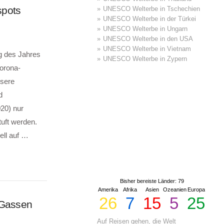
spots
UNESCO Welterbe in Tschechien
UNESCO Welterbe in der Türkei
UNESCO Welterbe in Ungarn
UNESCO Welterbe in den USA
UNESCO Welterbe in Vietnam
ng des Jahres
UNESCO Welterbe in Zypern
Corona-
nsere
d
20) nur
tuft werden.
ell auf …
Bisher bereiste Länder: 79
Amerika
Afrika
Asien
Ozeanien
Europa
26
7
15
5
25
n Gassen
Auf Reisen gehen, die Welt