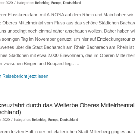
ber 2020
Kategorien:
Reiseblog
,
Europa
,
Deutschland
erer Flusskreuzfahrt mit A-ROSA auf dem Rhein und Main haben w
e Oberes Mittelrheintal vom Fluss aus das schöne Städtchen Bacha
 uns unbedingt noch einmal näher anschauen wollten. Daher haben wi
 sonnigen Tag im November genutzt, um hier auf Entdeckungstour z
wertes über die Stadt Bacharach am Rhein Bacharach am Rhein ist e
hes Städtchen mit etwa 2.000 Einwohnern, das im Oberen Mittelrhein
er zwischen Bingen und Boppard liegt. …
 Reisebericht jetzt lesen
reuzfahrt durch das Welterbe Oberes Mittelrheintal
schland)
r 2020
Kategorien:
Reiseblog
,
Europa
,
Deutschland
rem letzten Halt in der mittelalterlichen Stadt Miltenberg ging es auf