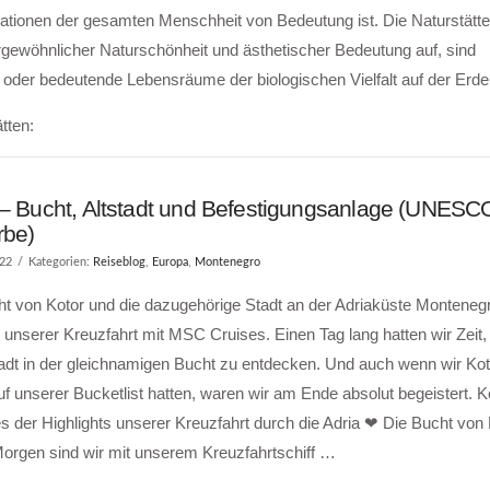
erationen der gesamten Menschheit von Bedeutung ist. Die Naturstätt
ewöhnlicher Naturschönheit und ästhetischer Bedeutung auf, sind
oder bedeutende Lebensräume der biologischen Vielfalt auf der Erde
tten:
 – Bucht, Altstadt und Befestigungsanlage (UNESC
rbe)
022
Kategorien:
Reiseblog
,
Europa
,
Montenegro
ht von Kotor und die dazugehörige Stadt an der Adriaküste Monteneg
 unserer Kreuzfahrt mit MSC Cruises. Einen Tag lang hatten wir Zeit,
adt in der gleichnamigen Bucht zu entdecken. Und auch wenn wir Kot
auf unserer Bucketlist hatten, waren wir am Ende absolut begeistert. K
s der Highlights unserer Kreuzfahrt durch die Adria ❤ Die Bucht von
Morgen sind wir mit unserem Kreuzfahrtschiff …