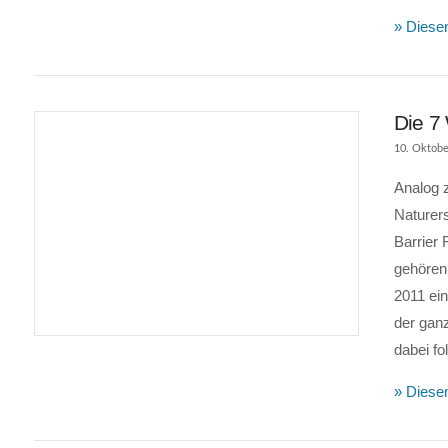
» Diesen
Die 7
10. Oktobe
Analog 
Naturer
Barrier 
gehören
2011 ein
VIEW POST
der gan
dabei f
» Diesen