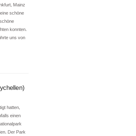
nkfurt, Mainz
 eine schöne
 schöne
hten konnten.
ührte uns von
eychellen)
gt hatten,
falls einen
ationalpark
len. Der Park