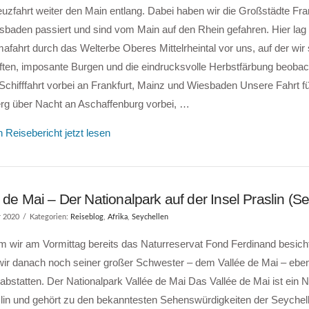
uzfahrt weiter den Main entlang. Dabei haben wir die Großstädte Fra
sbaden passiert und sind vom Main auf den Rhein gefahren. Hier lag
fahrt durch das Welterbe Oberes Mittelrheintal vor uns, auf der wir
ften, imposante Burgen und die eindrucksvolle Herbstfärbung beobac
chifffahrt vorbei an Frankfurt, Mainz und Wiesbaden Unsere Fahrt f
erg über Nacht an Aschaffenburg vorbei, …
 Reisebericht jetzt lesen
 de Mai – Der Nationalpark auf der Insel Praslin (S
r 2020
Kategorien:
Reiseblog
,
Afrika
,
Seychellen
wir am Vormittag bereits das Naturreservat Fond Ferdinand besichti
wir danach noch seiner großer Schwester – dem Vallée de Mai – eben
bstatten. Der Nationalpark Vallée de Mai Das Vallée de Mai ist ein N
slin und gehört zu den bekanntesten Sehenswürdigkeiten der Seychel