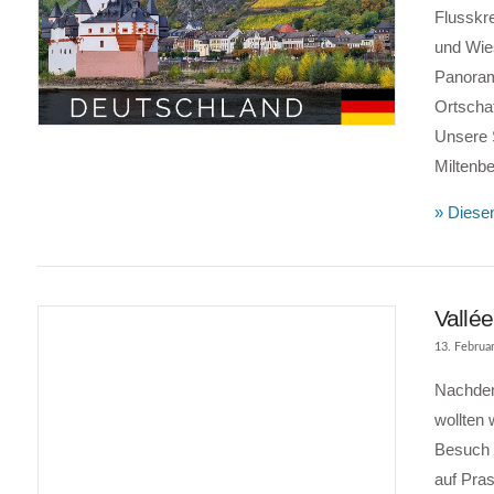
Flusskre
und Wie
VIEW POST
Panorama
Ortscha
Unsere S
Miltenb
» Diesen
Vallée
13. Februa
Nachdem 
wollten 
Besuch a
auf Pra
VIEW POST