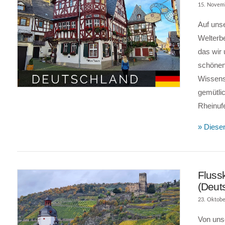
15. Novem
Auf uns
Welterb
das wir
VIEW POST
schönen
Wissens
gemütlic
Rheinuf
» Diesen
Flussk
(Deut
23. Oktobe
Von unse