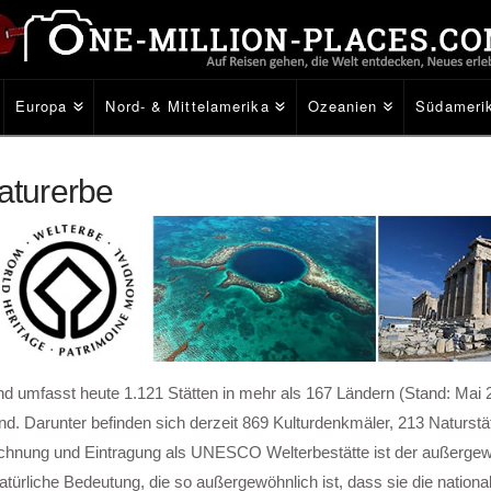
Europa
Nord- & Mittelamerika
Ozeanien
Südameri
aturerbe
 umfasst heute 1.121 Stätten in mehr als 167 Ländern (Stand: Mai 20
 sind. Darunter befinden sich derzeit 869 Kulturdenkmäler, 213 Naturst
eichnung und Eintragung als UNESCO Welterbestätte ist der außerge
 natürliche Bedeutung, die so außergewöhnlich ist, dass sie die natio