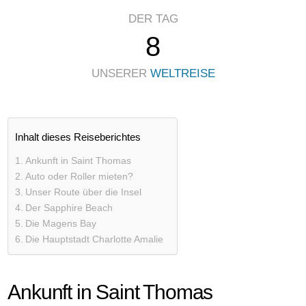
DER TAG
8
UNSERER
WELTREISE
Inhalt dieses Reiseberichtes
Ankunft in Saint Thomas
Auto oder Roller mieten?
Unser Route über die Insel
Der Sapphire Beach
Die Magens Bay
Die Hauptstadt Charlotte Amalie
Ankunft in Saint Thomas