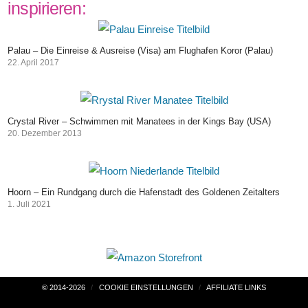
inspirieren:
Palau – Die Einreise & Ausreise (Visa) am Flughafen Koror (Palau)
22. April 2017
Crystal River – Schwimmen mit Manatees in der Kings Bay (USA)
20. Dezember 2013
Hoorn – Ein Rundgang durch die Hafenstadt des Goldenen Zeitalters
1. Juli 2021
Beitragsnavigation
© 2014-2026
COOKIE EINSTELLUNGEN
AFFILIATE LINKS