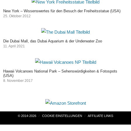
New York – Wissenswertes für den Besuch der Freiheitsstatue (USA)
25. Oktober 2012
Die Dubai Mall, das Dubai Aquarium & der Underwater Zoo
11. April 2021
Hawaii Volcanoes National Park – Sehenswürdigkeiten & Fotospots
(USA)
8. November 2017
Beitragsnavigation
© 2014-2026
COOKIE EINSTELLUNGEN
AFFILIATE LINKS