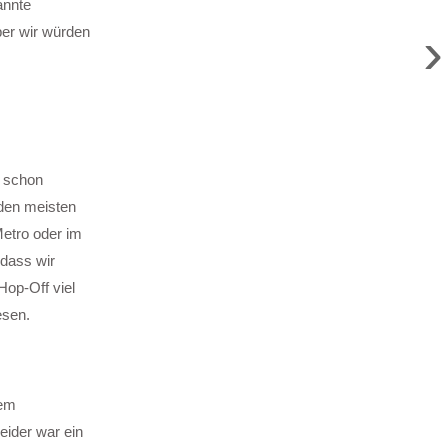
annte
›
ber wir würden
t schon
 den meisten
etro oder im
 dass wir
op-Off viel
esen.
dem
eider war ein