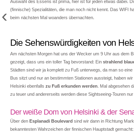
Auswahl des Essens ist prima, hier ist für jeden etwas dabei. D
‹
(finnische) Spezialitäten, die man noch nicht kennt. Das WIFI ha
beim nächsten Mal woanders übernachten.
Die Sehenswürdigkeiten von Hels
Am nächsten Morgen hat uns der Wecker um 9 Uhr aus dem Bet
gezeigt, dass uns ein toller Tag bevorstand: Ein
strahlend bla
Städten sind wir ja komplett zu Fuß unterwegs, da man so ein
Bus sitzt und nur an bestimmten Stationen aussteigt, haben wi
Helsinki ebenfalls
zu Fuß erkunden werden
. Mal abgesehen da
zu teuer und andererseits werden diese Sightseeing-Touren nu
Der weiße Dom von Helsinki & der Sena
Über den
Esplanadi Boulevard
sind wir dann in Richtung Mark
bekanntesten Wahrzeichen der finnischen Hauptstadt gemacht