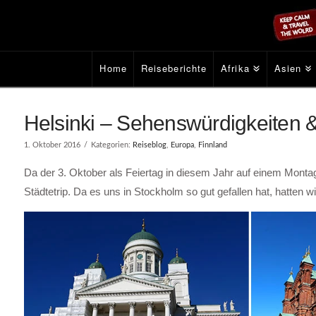
Home
Reiseberichte
Afrika
Asien
Helsinki – Sehenswürdigkeiten &
1. Oktober 2016
Kategorien:
Reiseblog
,
Europa
,
Finnland
Da der 3. Oktober als Feiertag in diesem Jahr auf einem Monta
Städtetrip. Da es uns in Stockholm so gut gefallen hat, hatten w