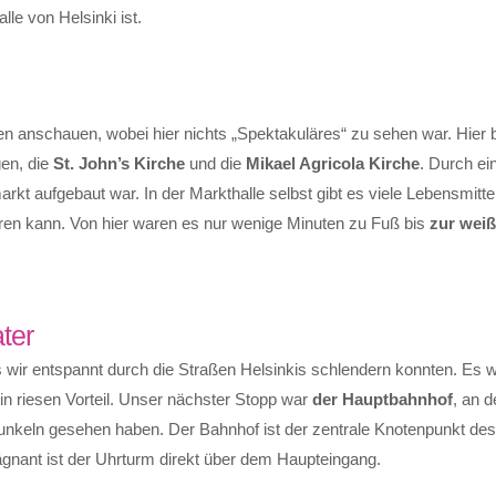
lle von Helsinki ist.
n anschauen, wobei hier nichts „Spektakuläres“ zu sehen war. Hier b
gen, die
St. John’s Kirche
und die
Mikael Agricola Kirche
. Durch ei
markt aufgebaut war. In der Markthalle selbst gibt es viele Lebensmitt
ren kann. Von hier waren es nur wenige Minuten zu Fuß bis
zur weiß
ter
s wir entspannt durch die Straßen Helsinkis schlendern konnten. Es 
ein riesen Vorteil. Unser nächster Stopp war
der Hauptbahnhof
, an d
unkeln gesehen haben. Der Bahnhof ist der zentrale Knotenpunkt de
gnant ist der Uhrturm direkt über dem Haupteingang.