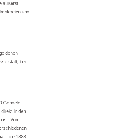
e äußerst
dmalereien und
 goldenen
se statt, bei
0 Gondeln.
direkt in den
n ist. Vom
verschiedenen
lli, die 1888