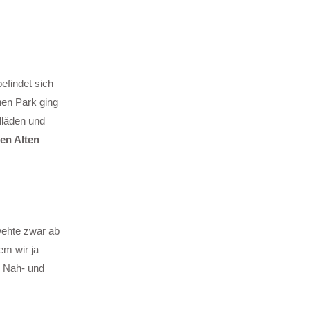
efindet sich
nen Park ging
elläden und
en Alten
wehte zwar ab
em wir ja
s Nah- und