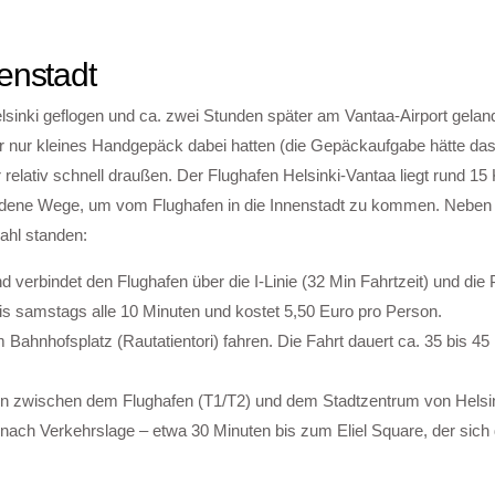
enstadt
lsinki geflogen und ca. zwei Stunden später am Vantaa-Airport gelan
ir nur kleines Handgepäck dabei hatten (die Gepäckaufgabe hätte das
 relativ schnell draußen. Der Flughafen Helsinki-Vantaa liegt rund 15
hiedene Wege, um vom Flughafen in die Innenstadt zu kommen. Neben
ahl standen:
nd verbindet den Flughafen über die I-Linie (32 Min Fahrtzeit) und die 
is samstags alle 10 Minuten und kostet 5,50 Euro pro Person.
Bahnhofsplatz (Rautatientori) fahren. Die Fahrt dauert ca. 35 bis 45
en zwischen dem Flughafen (T1/T2) und dem Stadtzentrum von Helsin
 nach Verkehrslage – etwa 30 Minuten bis zum Eliel Square, der sich 