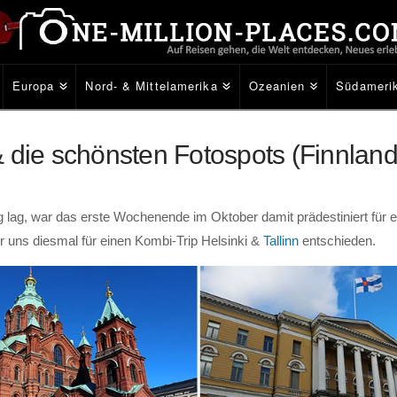
Europa
Nord- & Mittelamerika
Ozeanien
Südameri
 die schönsten Fotospots (Finnland
g lag, war das erste Wochenende im Oktober damit prädestiniert für e
ir uns diesmal für einen Kombi-Trip Helsinki &
Tallinn
entschieden.