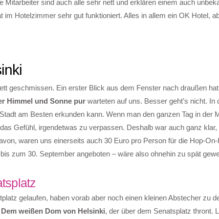
ie Mitarbeiter sind auch alle sehr nett und erklären einem auch unbek
t im Hotelzimmer sehr gut funktioniert. Alles in allem ein OK Hotel, a
inki
t geschmissen. Ein erster Blick aus dem Fenster nach draußen ha
uer Himmel und Sonne pur
warteten auf uns. Besser geht’s nicht. In
e Stadt am Besten erkunden kann. Wenn man den ganzen Tag in der M
r das Gefühl, irgendetwas zu verpassen. Deshalb war auch ganz klar,
von, waren uns einerseits auch 30 Euro pro Person für die Hop-On-H
r bis zum 30. September angeboten – wäre also ohnehin zu spät gew
tsplatz
tplatz gelaufen, haben vorab aber noch einen kleinen Abstecher zu 
:
Dem weißen Dom von Helsinki
, der über dem Senatsplatz thront. L