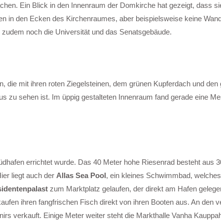
achen. Ein Blick in den Innenraum der Domkirche hat gezeigt, dass si
tatuen in den Ecken des Kirchenraumes, aber beispielsweise keine Wan
ch zudem noch die Universität und das Senatsgebäude.
n, die mit ihren roten Ziegelsteinen, dem grünen Kupferdach und den
 zu sehen ist. Im üppig gestalteten Innenraum fand gerade eine Mes
dhafen errichtet wurde. Das 40 Meter hohe Riesenrad besteht aus 3
ier liegt auch der
Allas Sea Pool
, ein kleines Schwimmbad, welches 
sidentenpalast
zum Marktplatz gelaufen, der direkt am Hafen gelege
aufen ihren fangfrischen Fisch direkt von ihren Booten aus. An den 
 verkauft. Einige Meter weiter steht die Markthalle Vanha Kauppaha