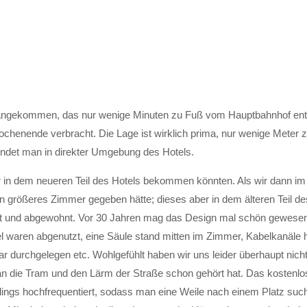
ngekommen, das nur wenige Minuten zu Fuß vom Hauptbahnhof entfer
chenende verbracht. Die Lage ist wirklich prima, nur wenige Meter
indet man in direkter Umgebung des Hotels.
er in dem neueren Teil des Hotels bekommen könnten. Als wir dann im
rößeres Zimmer gegeben hätte; dieses aber in dem älteren Teil des 
 alt und abgewohnt. Vor 30 Jahren mag das Design mal schön gewesen
 waren abgenutzt, eine Säule stand mitten im Zimmer, Kabelkanäle 
r durchgelegen etc. Wohlgefühlt haben wir uns leider überhaupt nich
n die Tram und den Lärm der Straße schon gehört hat. Das kostenlo
rdings hochfrequentiert, sodass man eine Weile nach einem Platz su