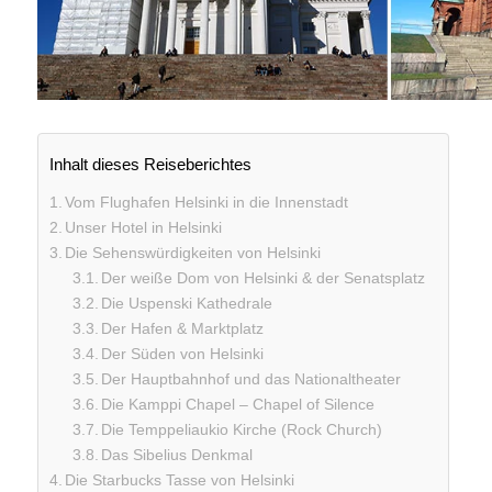
Inhalt dieses Reiseberichtes
Vom Flughafen Helsinki in die Innenstadt
Unser Hotel in Helsinki
Die Sehenswürdigkeiten von Helsinki
Der weiße Dom von Helsinki & der Senatsplatz
Die Uspenski Kathedrale
Der Hafen & Marktplatz
Der Süden von Helsinki
Der Hauptbahnhof und das Nationaltheater
Die Kamppi Chapel – Chapel of Silence
Die Temppeliaukio Kirche (Rock Church)
Das Sibelius Denkmal
Die Starbucks Tasse von Helsinki