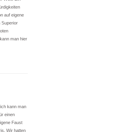
rdigkeiten
n auf eigene
 Superior
roten
kann man hier
lich kann man
ür einen
eigene Faust
s. Wir hatten