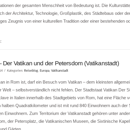
rationen der gesamten Menschheit von Bedeutung ist. Die Kulturstätte
h der Architektur, Technologie, Großplastik, des Städtebaus oder de
iges Zeugnis von einer kulturellen Tradition oder einer bestehenden o
:
 Der Vatikan und der Petersdom (Vatikanstadt)
14
Kategorien:
Reiseblog
,
Europa
,
Vatikanstadt
n in Rom ist, darf ein Besuch vom Vatikan – dem kleinsten allgeme
r Welt – selbstverständlich nicht fehlen. Der Stadtstaat Vatikan Der St
lave in Italien innerhalb des Stadtgebiets von Rom, hat eine Fläche 
 halben Quadratkilometer und ist mit rund 840 Einwohnern auch der 
en Einwohnern. Zum Territorium der Vatikanstadt gehören unter ande
m, der Petersplatz, die Vatikanischen Museen, die Sixtinische Kapel
 und Gärten …