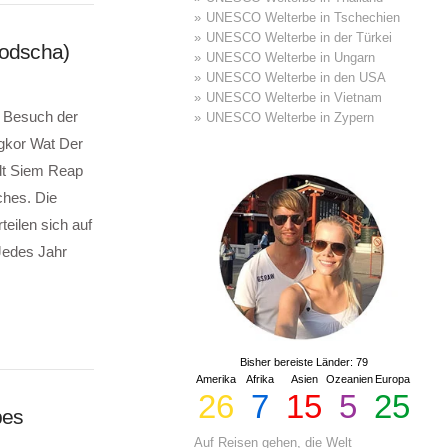
UNESCO Welterbe in Tschechien
UNESCO Welterbe in der Türkei
odscha)
UNESCO Welterbe in Ungarn
UNESCO Welterbe in den USA
UNESCO Welterbe in Vietnam
r Besuch der
UNESCO Welterbe in Zypern
gkor Wat Der
adt Siem Reap
ches. Die
eilen sich auf
Jedes Jahr
Bisher bereiste Länder: 79
Amerika
Afrika
Asien
Ozeanien
Europa
26
7
15
5
25
bes
Auf Reisen gehen, die Welt