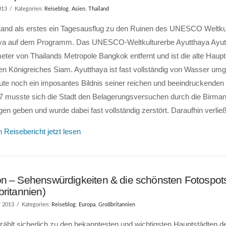
013
Kategorien:
Reiseblog
,
Asien
,
Thailand
tand als erstes ein Tagesausflug zu den Ruinen des UNESCO Weltku
ya auf dem Programm. Das UNESCO-Weltkulturerbe Ayutthaya Ayutth
eter von Thailands Metropole Bangkok entfernt und ist die alte Haupt
n Königreiches Siam. Ayutthaya ist fast vollständig von Wasser umg
ute noch ein imposantes Bildnis seiner reichen und beeindruckenden
67 musste sich die Stadt den Belagerungsversuchen durch die Birma
en geben und wurde dabei fast vollständig zerstört. Daraufhin verlie
 Reisebericht jetzt lesen
n – Sehenswürdigkeiten & die schönsten Fotospot
ritannien)
r 2013
Kategorien:
Reiseblog
,
Europa
,
Großbritannien
ählt sicherlich zu den bekanntesten und wichtigsten Hauptstädten de