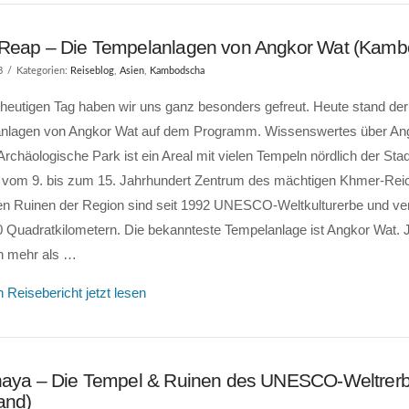
Reap – Die Tempelanlagen von Angkor Wat (Kamb
3
Kategorien:
Reiseblog
,
Asien
,
Kambodscha
 heutigen Tag haben wir uns ganz besonders gefreut. Heute stand de
nlagen von Angkor Wat auf dem Programm. Wissenswertes über An
rchäologische Park ist ein Areal mit vielen Tempeln nördlich der St
 vom 9. bis zum 15. Jahrhundert Zentrum des mächtigen Khmer-Rei
n Ruinen der Region sind seit 1992 UNESCO-Weltkulturerbe und vert
0 Quadratkilometern. Die bekannteste Tempelanlage ist Angkor Wat. 
 mehr als …
 Reisebericht jetzt lesen
haya – Die Tempel & Ruinen des UNESCO-Weltrer
and)