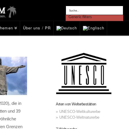
Generic filters
Themen
Über uns / PR
Exact matches only
20), die in
Arten von Welterbestätten
ätten und 39
UNESCO-Weltkulturerbe
UNESCO-Weltnaturerbe
wöhnliche
nalen Grenzen