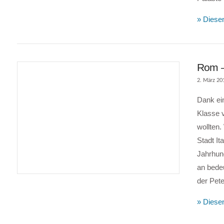
» Diesen
Rom –
2. März 20
Dank ein
Klasse 
wollten
Stadt It
Jahrhund
VIEW POST
an bede
der Pet
» Diesen