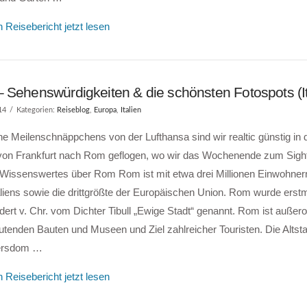
 Reisebericht jetzt lesen
 Sehenswürdigkeiten & die schönsten Fotospots (It
14
Kategorien:
Reiseblog
,
Europa
,
Italien
e Meilenschnäppchens von der Lufthansa sind wir realtic günstig in
von Frankfurt nach Rom geflogen, wo wir das Wochenende zum Sigh
. Wissenswertes über Rom Rom ist mit etwa drei Millionen Einwohnern
aliens sowie die drittgrößte der Europäischen Union. Rom wurde erstm
ert v. Chr. vom Dichter Tibull „Ewige Stadt“ genannt. Rom ist außeror
utenden Bauten und Museen und Ziel zahlreicher Touristen. Die Altst
ersdom …
 Reisebericht jetzt lesen