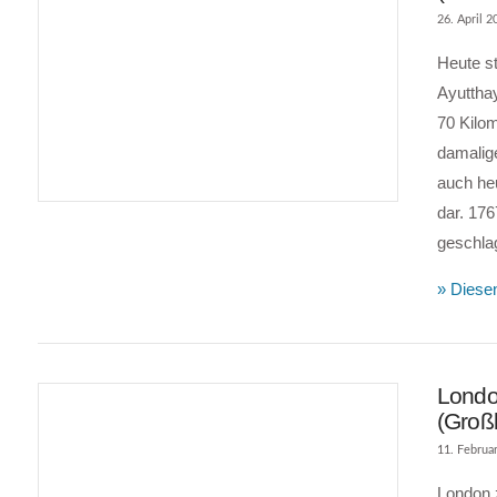
26. April 2
Heute s
Ayuttha
70 Kilom
damalige
VIEW POST
auch he
dar. 17
geschlag
» Diesen
Londo
(Großb
11. Februa
London z