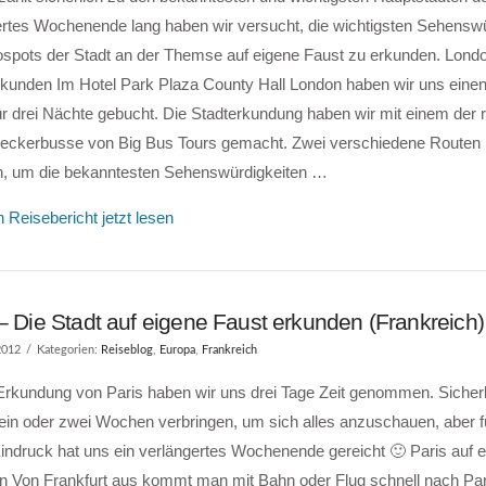
ertes Wochenende lang haben wir versucht, die wichtigsten Sehenswü
ospots der Stadt an der Themse auf eigene Faust zu erkunden. Londo
rkunden Im Hotel Park Plaza County Hall London haben wir uns einen
r drei Nächte gebucht. Die Stadterkundung haben wir mit einem der 
eckerbusse von Big Bus Tours gemacht. Zwei verschiedene Routen 
n, um die bekanntesten Sehenswürdigkeiten …
 Reisebericht jetzt lesen
– Die Stadt auf eigene Faust erkunden (Frankreich)
2012
Kategorien:
Reiseblog
,
Europa
,
Frankreich
 Erkundung von Paris haben wir uns drei Tage Zeit genommen. Sicher
 ein oder zwei Wochen verbringen, um sich alles anzuschauen, aber f
indruck hat uns ein verlängertes Wochenende gereicht 🙂 Paris auf 
n Von Frankfurt aus kommt man mit Bahn oder Flug schnell nach Pari