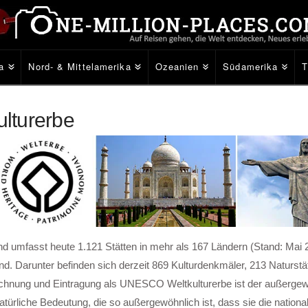
a
Nord- & Mittelamerika
Ozeanien
Südamerika
lturerbe
 umfasst heute 1.121 Stätten in mehr als 167 Ländern (Stand: Mai 20
 sind. Darunter befinden sich derzeit 869 Kulturdenkmäler, 213 Naturst
eichnung und Eintragung als UNESCO Weltkulturerbe ist der außerge
 natürliche Bedeutung, die so außergewöhnlich ist, dass sie die natio