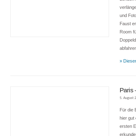
verläng
und Fot
VIEW POST
Faust e
Room fü
Doppeld
abfahre
» Diesen
Paris 
5. August 
Für die
hier gut
ersten E
erkunde