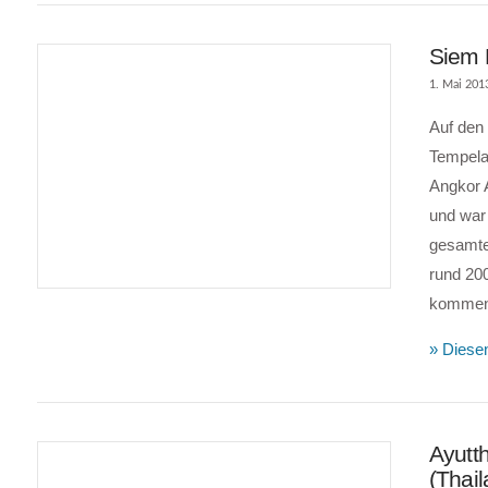
Siem 
1. Mai 201
Auf den
Tempela
Angkor A
und war
gesamte
VIEW POST
rund 20
kommen
» Diesen
Ayutt
(Thail