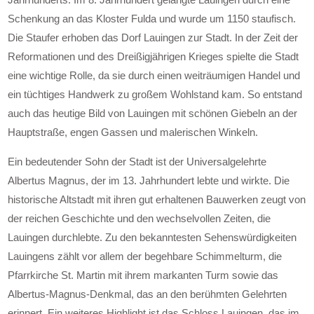
Schenkung an das Kloster Fulda und wurde um 1150 staufisch.
Die Staufer erhoben das Dorf Lauingen zur Stadt. In der Zeit der
Reformationen und des Dreißigjährigen Krieges spielte die Stadt
eine wichtige Rolle, da sie durch einen weiträumigen Handel und
ein tüchtiges Handwerk zu großem Wohlstand kam. So entstand
auch das heutige Bild von Lauingen mit schönen Giebeln an der
Hauptstraße, engen Gassen und malerischen Winkeln.
Ein bedeutender Sohn der Stadt ist der Universalgelehrte
Albertus Magnus, der im 13. Jahrhundert lebte und wirkte. Die
historische Altstadt mit ihren gut erhaltenen Bauwerken zeugt von
der reichen Geschichte und den wechselvollen Zeiten, die
Lauingen durchlebte. Zu den bekanntesten Sehenswürdigkeiten
Lauingens zählt vor allem der begehbare Schimmelturm, die
Pfarrkirche St. Martin mit ihrem markanten Turm sowie das
Albertus-Magnus-Denkmal, das an den berühmten Gelehrten
erinnert. Ein weiteres Highlight ist das Schloss Lauingen, das im