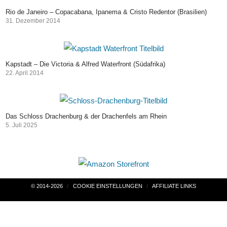
Rio de Janeiro – Copacabana, Ipanema & Cristo Redentor (Brasilien)
31. Dezember 2014
Kapstadt – Die Victoria & Alfred Waterfront (Südafrika)
22. April 2014
Das Schloss Drachenburg & der Drachenfels am Rhein
5. Juli 2025
Beitragsnavigation
© 2014-2026
COOKIE EINSTELLUNGEN
AFFILIATE LINKS