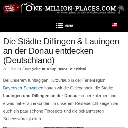
Navigation
Beitrag enthält Werbung
Die Städte Dillingen & Lauingen
an der Donau entdecken
(Deutschland)
27. Juli 2024
Kategorien:
Reiseblog
,
Europa
,
Deutschland
Bei unserem fünftägigen Kurzurlaub in der Ferienregion
Bayerisch-Schwaben
hatten wir die Gelegenheit, die Städte
Lauingen und Dillingen an der Donau
kennenzulernen und
etwas näher zu erkunden. In unserem Reisebericht zeigen wir
euch ein paar schöne Fotospots und die bekanntesten
Sehenswürdigkeiten.