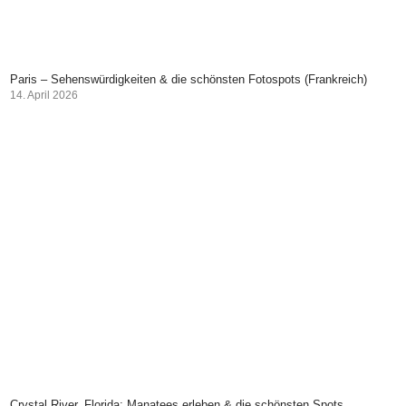
Paris – Sehenswürdigkeiten & die schönsten Fotospots (Frankreich)
14. April 2026
Crystal River, Florida: Manatees erleben & die schönsten Spots