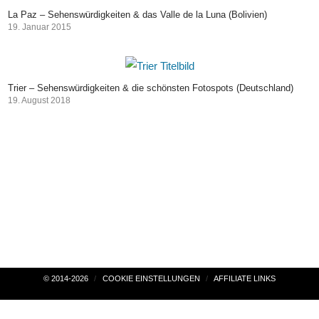
La Paz – Sehenswürdigkeiten & das Valle de la Luna (Bolivien)
19. Januar 2015
Trier – Sehenswürdigkeiten & die schönsten Fotospots (Deutschland)
19. August 2018
Beitragsnavigation
© 2014-2026
COOKIE EINSTELLUNGEN
AFFILIATE LINKS