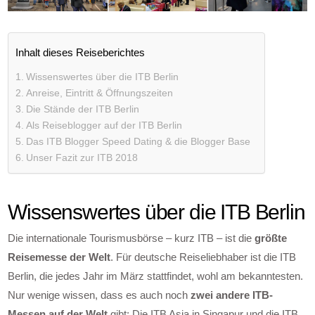
Inhalt dieses Reiseberichtes
Wissenswertes über die ITB Berlin
Anreise, Eintritt & Öffnungszeiten
Die Stände der ITB Berlin
Als Reiseblogger auf der ITB Berlin
Das ITB Blogger Speed Dating & die Blogger Base
Unser Fazit zur ITB 2018
Wissenswertes über die ITB Berlin
Die internationale Tourismusbörse – kurz ITB – ist die
größte
Reisemesse der Welt
. Für deutsche Reiseliebhaber ist die ITB
Berlin, die jedes Jahr im März stattfindet, wohl am bekanntesten.
Nur wenige wissen, dass es auch noch
zwei andere ITB-
Messen auf der Welt
gibt: Die ITB Asia in Singapur und die ITB