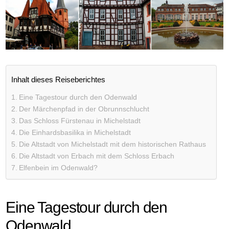
Inhalt dieses Reiseberichtes
Eine Tagestour durch den Odenwald
Der Märchenpfad in der Obrunnschlucht
Das Schloss Fürstenau in Michelstadt
Die Einhardsbasilika in Michelstadt
Die Altstadt von Michelstadt mit dem historischen Rathaus
Die Altstadt von Erbach mit dem Schloss Erbach
Elfenbein im Odenwald?
Eine Tagestour durch den
Odenwald