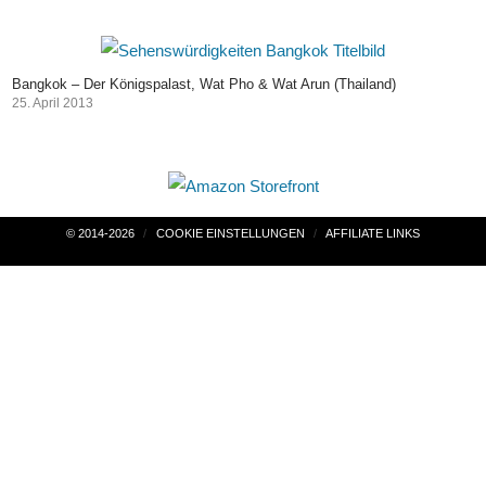
Bangkok – Der Königspalast, Wat Pho & Wat Arun (Thailand)
25. April 2013
Beitragsnavigation
© 2014-2026
COOKIE EINSTELLUNGEN
AFFILIATE LINKS