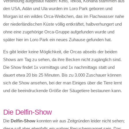
Verbindung aufgebaut haben: Keto, Tekoa, Kohana stammen aus
den USA, Adán und Ula wurden im Loro Park geboren und
Morgan ist ein wildes Orca-Weibchen, das im Flachwasser nahe
der niederländischen Küste völlig entkräftet, halbverhungert und
ohne eine zugehörige Orca-Gruppe aufgefunden wurde und
später hier im Loro Park ein neues Zuhause gefunden hat.
Es gibt leider keine Möglichkeit, die Orcas abseits der beiden
Shows am Tag zu sehen, da ihre Becken nicht zugänglich sind.
Die Show findet 1x vormittags und 1x nachmittags statt und
dauert etwa 20 bis 25 Minuten. Bis zu 3.000 Zuschauer können
sich die Show ansehen, bei der man Einiges über die Tiere lernt
und die beeindruckende Größe der Säugetiere bestaunen kann.
Die Delfin-Show
Die
Delfin-Show
konnten wir aus Zeitgründen leider nicht sehen;
diese soll aber ebenfalls ein wahrer Besuchermagnet sein. Das