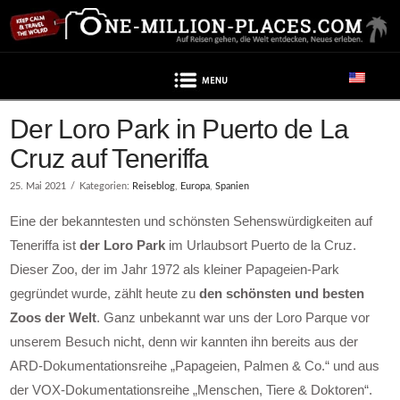
Navigation
Beitrag enthält Werbung
Der Loro Park in Puerto de La
Cruz auf Teneriffa
25. Mai 2021
Kategorien:
Reiseblog
,
Europa
,
Spanien
Eine der bekanntesten und schönsten Sehenswürdigkeiten auf
Teneriffa ist
der Loro Park
im Urlaubsort Puerto de la Cruz.
Dieser Zoo, der im Jahr 1972 als kleiner Papageien-Park
gegründet wurde, zählt heute zu
den schönsten und besten
Zoos der Welt
. Ganz unbekannt war uns der Loro Parque vor
unserem Besuch nicht, denn wir kannten ihn bereits aus der
ARD-Dokumentationsreihe „Papageien, Palmen & Co.“ und aus
der VOX-Dokumentationsreihe „Menschen, Tiere & Doktoren“.