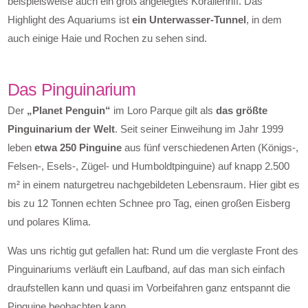
beispielsweise auch ein groß angelegtes Korallenriff. Das
Highlight des Aquariums ist
ein Unterwasser-Tunnel
, in dem
auch einige Haie und Rochen zu sehen sind.
Das Pinguinarium
Der
„Planet Penguin“
im Loro Parque gilt als
das größte
Pinguinarium der Welt
. Seit seiner Einweihung im Jahr 1999
leben
etwa 250 Pinguine
aus fünf verschiedenen Arten (Königs-,
Felsen-, Esels-, Zügel- und Humboldtpinguine) auf knapp 2.500
m² in einem naturgetreu nachgebildeten Lebensraum. Hier gibt es
bis zu 12 Tonnen echten Schnee pro Tag, einen großen Eisberg
und polares Klima.
Was uns richtig gut gefallen hat: Rund um die verglaste Front des
Pinguinariums verläuft ein Laufband, auf das man sich einfach
draufstellen kann und quasi im Vorbeifahren ganz entspannt die
Pinguine beobachten kann.