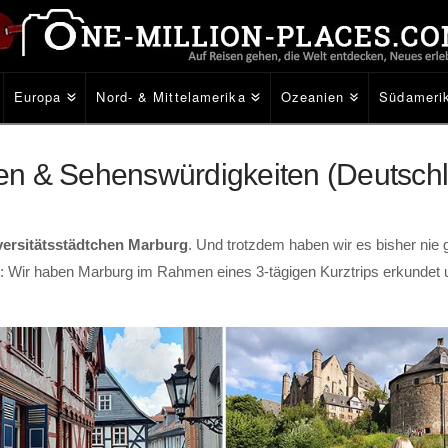
Europa
Nord- & Mittelamerika
Ozeanien
Südameri
äten & Sehenswürdigkeiten (Deutsch
ersitätsstädtchen Marburg
. Und trotzdem haben wir es bisher nie g
t: Wir haben Marburg im Rahmen eines 3-tägigen Kurztrips erkundet