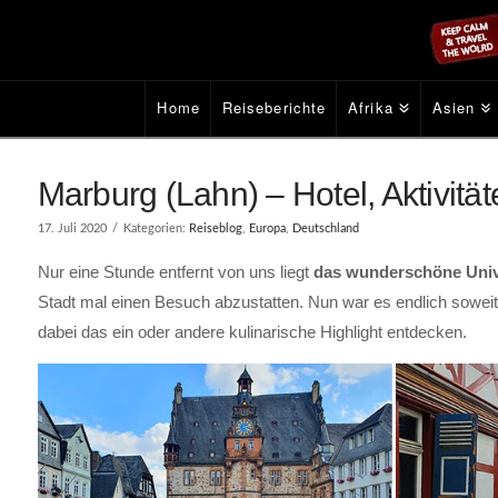
Home
Reiseberichte
Afrika
Asien
Marburg (Lahn) – Hotel, Aktivit
17. Juli 2020
Kategorien:
Reiseblog
,
Europa
,
Deutschland
Nur eine Stunde entfernt von uns liegt
das wunderschöne Univ
Stadt mal einen Besuch abzustatten. Nun war es endlich sowei
dabei das ein oder andere kulinarische Highlight entdecken.