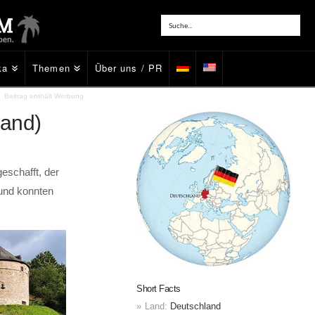
ka
Themen
Über uns / PR
Beitrag enthält Werbung
land)
eschafft, der
 und konnten
Short Facts
Land:
Deutschland