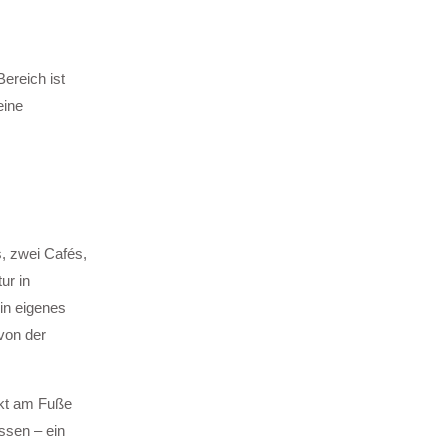
ereich ist
eine
, zwei Cafés,
ur in
in eigenes
von der
ekt am Fuße
ssen – ein