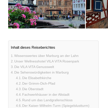
Inhalt dieses Reiseberichtes
Wissenswertes über Marburg an der Lahn
Unser Wellnesshotel VILA VITA Rosenpark
Die VILA VITA Genusswelt
Die Sehenswürdigkeiten in Marburg
Die Elisabethkirche
Der Grimm-Dich-Pfad
Die Oberstadt
Fachwerkhäuser in der Altstadt
Rund um das Landgrafenschloss
Der Kaiser-Wilhelm-Turm (Spiegelslustturm)