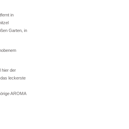
ernt in
itzel
ßen Garten, in
ehobenem
hier der
 das leckerste
gehörige AROMA