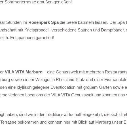
der Sommerterrasse draußen genießen!
paar Stunden im
Rosenpark Spa
die Seele baumeln lassen. Der Spa B
landschaft mit Kneipprondell, verschiedene Saunen und Dampfbäder, 
ich. Entspannung garantiert!
der
VILA VITA Marburg
– eine Genusswelt mit mehreren Restaurants
rburg sowie einem Weingut in Rheinland-Pfalz und einer Eismanufakt
sen eine idyllisch gelegene Eventlocation mit großem Garten sowie e
erschiedenen Locations der VILA VITA Genusswelt und konnten uns 
haben, sind wir in der Traditionswirtschaft eingekehrt, die sich dir
r Terrasse bekommen und konnten hier mit Blick auf Marburg unser E