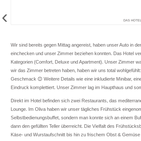
‹
DAS HOTEL
Wir sind bereits gegen Mittag angereist, haben unser Auto in der
einchecken und unser Zimmer beziehen konnten. Das Hotel ve
Kategorien (Comfort, Deluxe und Apartment). Unser Zimmer wa
wir das Zimmer betreten haben, haben wir uns total wohlgefühlt
Geschmack 😊 Weitere Details wie eine inkludierte Minibar, e
Eindruck komplettiert. Unser Zimmer lag im Haupthaus und somi
Direkt im Hotel befinden sich zwei Restaurants, das mediterrane 
Lounge. Im Oliva haben wir unser tägliches Frühstück eingeno
Selbstbedienungsbuffet, sondern man konnte sich an einem Buf
dann den gefüllten Teller überreicht. Die Vielfalt des Frühstück
Käse- und Wurstaufschnitt bis hin zu frischem Obst & Gemüse 