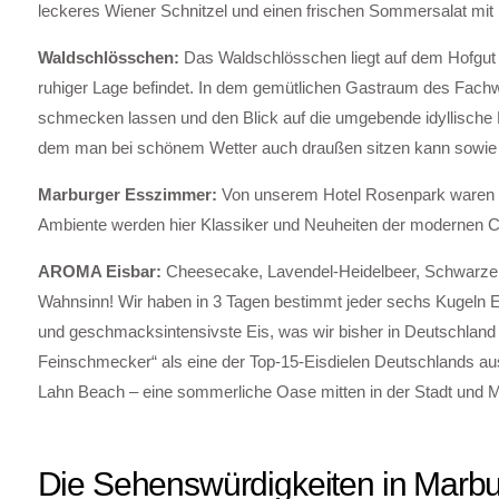
leckeres Wiener Schnitzel und einen frischen Sommersalat mit
Waldschlösschen:
Das Waldschlösschen liegt auf dem Hofgut 
ruhiger Lage befindet. In dem gemütlichen Gastraum des Fach
schmecken lassen und den Blick auf die umgebende idyllische 
dem man bei schönem Wetter auch draußen sitzen kann sowie ü
Marburger Esszimmer:
Von unserem Hotel Rosenpark waren 
Ambiente werden hier Klassiker und Neuheiten der modernen Cr
AROMA Eisbar:
Cheesecake, Lavendel-Heidelbeer, Schwarze Va
Wahnsinn! Wir haben in 3 Tagen bestimmt jeder sechs Kugeln Eis 
und geschmacksintensivste Eis, was wir bisher in Deutschl
Feinschmecker“ als eine der Top-15-Eisdielen Deutschlands a
Lahn Beach – eine sommerliche Oase mitten in der Stadt und M
Die Sehenswürdigkeiten in Marb