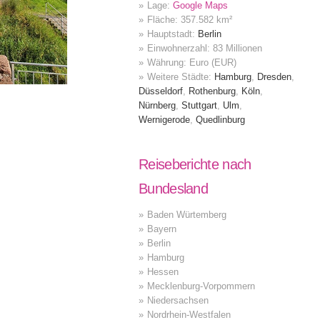
Lage:
Google Maps
Fläche: 357.582 km²
Hauptstadt:
Berlin
Einwohnerzahl: 83 Millionen
Währung: Euro (EUR)
Weitere Städte:
Hamburg
,
Dresden
,
Düsseldorf
,
Rothenburg
,
Köln
,
Nürnberg
,
Stuttgart
,
Ulm
,
Wernigerode
,
Quedlinburg
Reiseberichte nach
Bundesland
Baden Würtemberg
Bayern
Berlin
Hamburg
Hessen
Mecklenburg-Vorpommern
Niedersachsen
Nordrhein-Westfalen