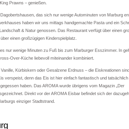
 King Prawns – genießen.
Dagobertshausen, das sich nur wenige Autominuten von Marburg entf
werkhauses haben wir uns mittags handgemachte Pasta und ein Schn
Landschaft & Natur genossen. Das Restaurant verfügt über einen gro
ber einen großzügigen Kinderspielplatz.
es nur wenige Minuten zu Fuß bis zum Marburger Esszimmer. In g
oss-Over-Küche liebevoll miteinander kombiniert.
nille, Kürbiskern oder Gesalzene Erdnuss – die Eiskreationen sind 
verspeist, denn das Eis ist hier einfach fantastisch und tatsächlich
and gegessen haben. Das AROMA wurde übrigens vom Magazin „Der
usgezeichnet. Direkt vor der AROMA Eisbar befindet sich der dazu
arburgs einziger Stadtstrand.
urg