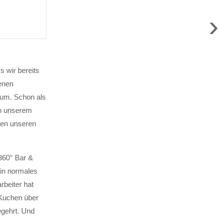
›
s wir bereits
enen
aum. Schon als
ch unserem
ben unseren
 360° Bar &
in normales
beiter hat
d Kuchen über
egehrt. Und