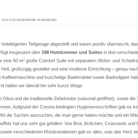
 VILA VITA ROSENPARK IN MARBURG
 hoteleigenen Tiefgarage abgestellt und waren positiv überrascht, das
rfügt insgesamt über
196 Hotelzimmer und Suiten
in drei verschied
r eine 50 m² große Comfort Suite mit separatem Wohn- und Schlafr
: Hell, großzügig gestaltet und eine moderne Einrichtung – genau na
ine Kaffeemaschine und kuschelige Bademäntel sowie Badeslipper ha
t hatten wir überall hin sehr kurze Wege.
Oliva und die traditionelle Zirbelstube (saisonal geöffnet), sowie die
mmen. Aufgrund der Corona-bedingten Hygienevorschriften gab es ke
fet die Sachen aussuchen, die man gerne haben möchte und ein Mitar
sbuffets hat uns sehr gut gefallen: Von Brot, Brötchen, Croissants un
sowie verschiedenen Müslivariationen gab es alles, was das Herz b