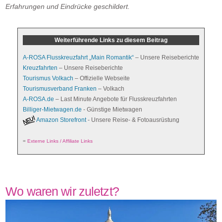
Erfahrungen und Eindrücke geschildert.
Weiterführende Links zu diesem Beitrag
A-ROSA Flusskreuzfahrt „Main Romantik“
– Unsere Reiseberichte
Kreuzfahrten
– Unsere Reiseberichte
Tourismus Volkach
– Offizielle Webseite
Tourismusverband Franken
– Volkach
A-ROSA.de
– Last Minute Angebote für Flusskreuzfahrten
Billiger-Mietwagen.de
- Günstige Mietwagen
Amazon Storefront
- Unsere Reise- & Fotoausrüstung
=
Externe Links / Affiliate Links
Wo waren wir zuletzt?