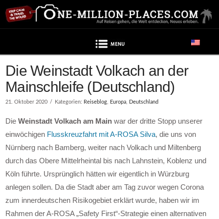
Navigation
Beitrag enthält Werbung
Die Weinstadt Volkach an der
Mainschleife (Deutschland)
21. Oktober 2020
Kategorien:
Reiseblog
,
Europa
,
Deutschland
Die
Weinstadt Volkach am Main
war der dritte Stopp unserer
einwöchigen
Flusskreuzfahrt mit A-ROSA Silva
, die uns von
Nürnberg nach Bamberg, weiter nach Volkach und Miltenberg
durch das Obere Mittelrheintal bis nach Lahnstein, Koblenz und
Köln führte. Ursprünglich hätten wir eigentlich in Würzburg
anlegen sollen. Da die Stadt aber am Tag zuvor wegen Corona
zum innerdeutschen Risikogebiet erklärt wurde, haben wir im
Rahmen der A-ROSA „Safety First“-Strategie einen alternativen