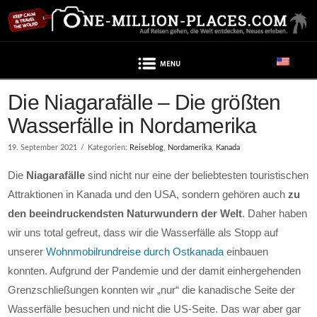
Navigation
Die Niagarafälle – Die größten
Wasserfälle in Nordamerika
19. September 2021
Kategorien:
Reiseblog
,
Nordamerika
,
Kanada
Die
Niagarafälle
sind nicht nur eine der beliebtesten touristischen
Attraktionen in Kanada und den USA, sondern gehören auch
zu
den beeindruckendsten Naturwundern der Welt
. Daher haben
wir uns total gefreut, dass wir die Wasserfälle als Stopp auf
unserer
Wohnmobilrundreise durch Ostkanada
einbauen
konnten. Aufgrund der Pandemie und der damit einhergehenden
Grenzschließungen konnten wir „nur“ die kanadische Seite der
Wasserfälle besuchen und nicht die US-Seite. Das war aber gar