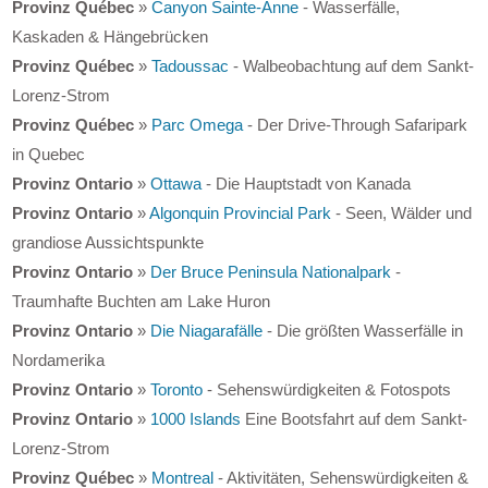
Provinz Québec
»
Canyon Sainte-Anne
- Wasserfälle,
Kaskaden & Hängebrücken
Provinz Québec
»
Tadoussac
- Walbeobachtung auf dem Sankt-
Lorenz-Strom
Provinz Québec
»
Parc Omega
- Der Drive-Through Safaripark
in Quebec
Provinz Ontario
»
Ottawa
- Die Hauptstadt von Kanada
Provinz Ontario
»
Algonquin Provincial Park
- Seen, Wälder und
grandiose Aussichtspunkte
Provinz Ontario
»
Der Bruce Peninsula Nationalpark
-
Traumhafte Buchten am Lake Huron
Provinz Ontario
»
Die Niagarafälle
- Die größten Wasserfälle in
Nordamerika
Provinz Ontario
»
Toronto
- Sehenswürdigkeiten & Fotospots
Provinz Ontario
»
1000 Islands
Eine Bootsfahrt auf dem Sankt-
Lorenz-Strom
Provinz Québec
»
Montreal
- Aktivitäten, Sehenswürdigkeiten &