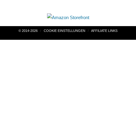
Beitragsnavigation
© 2014-2026
COOKIE EINSTELLUNGEN
AFFILIATE LINKS