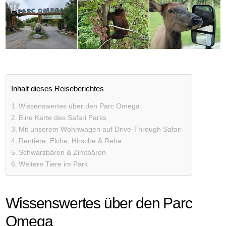
Inhalt dieses Reiseberichtes
Wissenswertes über den Parc Omega
Eine Karte des Safari Parks
Mit unserem Wohnwagen auf Drive-Through Safari
Rentiere, Elche, Hirsche & Rehe
Schwarzbären & Zimtbären
Weitere Tiere im Park
Wissenswertes über den Parc
Omega